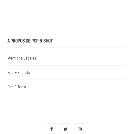
A PROPOS DE POP & SHOT
Mentions Légales
Pop & Friends
Pop & Team
F
T
I