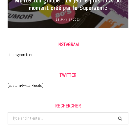
Monte ton groupe : Le jeu le plus rock du
moment créé par le Supersonic
18 JANVIER 2023
INSTAGRAM
[instagram-feed]
TWITTER
[custom-twitter-feeds]
RECHERCHER
Search
for: