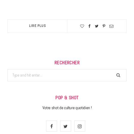
LIRE PLUS
RECHERCHER
Search
for:
POP & SHOT
Votre shot de culture quotidien !
F
T
I