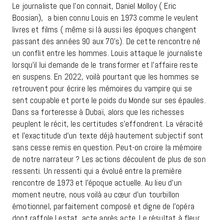
Le journaliste que l’on connait, Daniel Molloy ( Eric
Boosian),
a bien connu Louis en 1973 comme le veulent
livres et films ( même si là aussi les époques changent
passant des années 90 aux 70’s). De cette rencontre né
un conflit entre les hommes. Louis attaque le journaliste
lorsqu’il lui demande de le transformer et l’affaire reste
en suspens. En 2022, voilà pourtant que les hommes se
retrouvent pour écrire les mémoires du vampire qui se
sent coupable et porte le poids du Monde sur ses épaules.
Dans sa forteresse à Dubaï, alors que les richesses
peuplent le récit, les certitudes s’effondrent. La véracité
et l’exactitude d’un texte déjà hautement subjectif sont
sans cesse remis en question. Peut-on croire la mémoire
de notre narrateur ? Les actions découlent de plus de son
ressenti. Un ressenti qui a évolué entre la première
rencontre de 1973 et l’époque actuelle. Au lieu d’un
moment neutre, nous voilà au cœur d’un tourbillon
émotionnel, parfaitement composé et digne de l’opéra
dont raffole Lestat, acte après acte. Le résultat à fleur