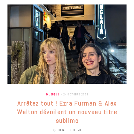
MUSIQUE
24 OCTOBRE 2024
Arrêtez tout ! Ezra Furman & Alex
Walton dévoilent un nouveau titre
sublime
by
JULIA ESCUDERO