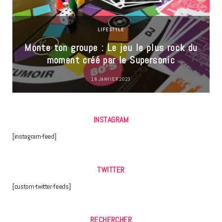
LIFESTYLE
Monte ton groupe : Le jeu le plus rock du
moment créé par le Supersonic
18 JANVIER 2023
INSTAGRAM
[instagram-feed]
TWITTER
[custom-twitter-feeds]
RECHERCHER