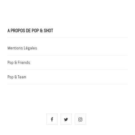
A PROPOS DE POP & SHOT
Mentions Légales
Pop & Friends
Pop & Team
F
T
I
a
w
n