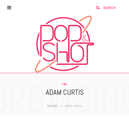
BROWSIN
TAG
ADAM CURTIS
»
Accueil
adam curtis