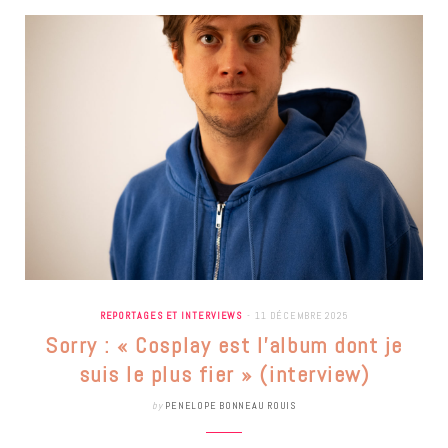
REPORTAGES ET INTERVIEWS
11 DÉCEMBRE 2025
Sorry : « Cosplay est l’album dont je
suis le plus fier » (interview)
by
PENELOPE BONNEAU ROUIS