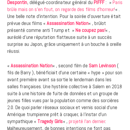
Despontin
, délégué-coordinateur général du
PIFFF
: »
Paris
brûle mais on s’en fout, on regarde des films d’horreur!
« .
Une belle note d’intention. Pour la soirée d’ouverture était
prévue deux films «
Assassination Nation
« , brûlot
présenté comme anti Trump et »
Ne coupez pas!
« ,
auréolé d’une réputation flatteuse suite à un succès
surprise au Japon, grâce uniquement à un bouche à oreille
réussi.
«
Assassination Nation
« , second film de
Sam Levinson
(
fils de Barry ), bénéficiait d’une certaine « hype » pour son
avant première avant sa sortie le lendemain dans les
salles françaises. Une hystérie collective à Salem en 2018
suite à une histoire de fuite de données et un groupe de
jeunes filles vues par la population comme des sorcières
2.0. De quoi parler réseaux sociaux et vernis social d’une
Amérique trumpienne prêt à craquer, à l’instar d’un
sympathique «
Tragedy Girls
« ,
projeté l’an dernier
.
Malheureusement, de bonnes intentions ne font pas