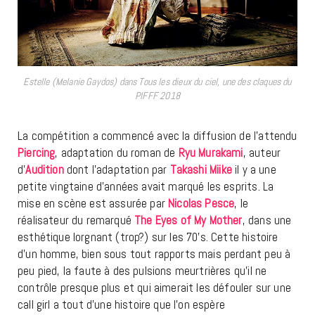
Estelle (Melanie Gaydos) dans Tous les dieux du ciel, une des claques du
PIFFF 2018
La compétition a commencé avec la diffusion de l’attendu
Piercing
, adaptation du roman de
Ryu Murakami
, auteur
d’
Audition
dont l’adaptation par
Takashi Miike
il y a une
petite vingtaine d’années avait marqué les esprits. La
mise en scène est assurée par
Nicolas Pesce
, le
réalisateur du remarqué
The Eyes of My Mother
, dans une
esthétique lorgnant (trop?) sur les 70’s. Cette histoire
d’un homme, bien sous tout rapports mais perdant peu à
peu pied, la faute à des pulsions meurtrières qu’il ne
contrôle presque plus et qui aimerait les défouler sur une
call girl a tout d’une histoire que l’on espère