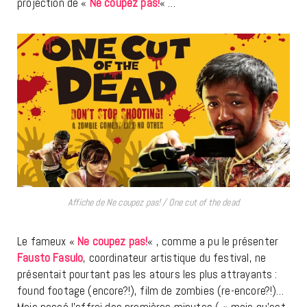
projection de «
Ne coupez pas!
« …
Affiche de Ne coupez pas! / One cut of the dead
Le fameux «
Ne coupez pas!
« , comme a pu le présenter
Fausto Fasulo
, coordinateur artistique du festival, ne
présentait pourtant pas les atours les plus attrayants :
found footage (encore?!), film de zombies (re-encore?!)…
Mais passé l’effroi des premières minutes ( « mais qu’est