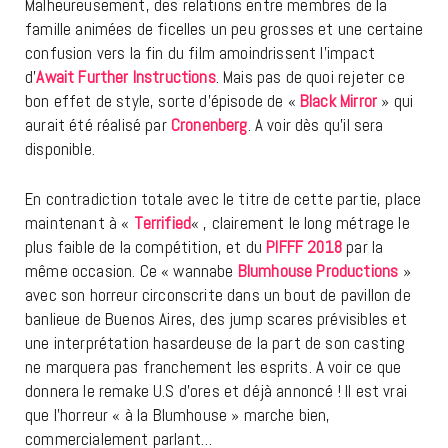
Malheureusement, des relations entre membres de la
famille animées de ficelles un peu grosses et une certaine
confusion vers la fin du film amoindrissent l’impact
d’
Await Further Instructions
. Mais pas de quoi rejeter ce
bon effet de style, sorte d’épisode de «
Black Mirror
» qui
aurait été réalisé par
Cronenberg
. A voir dès qu’il sera
disponible.
En contradiction totale avec le titre de cette partie, place
maintenant à «
Terrified
« , clairement le long métrage le
plus faible de la compétition, et du
PIFFF 2018
par la
même occasion. Ce « wannabe
Blumhouse Productions
»
avec son horreur circonscrite dans un bout de pavillon de
banlieue de Buenos Aires, des jump scares prévisibles et
une interprétation hasardeuse de la part de son casting
ne marquera pas franchement les esprits. A voir ce que
donnera le remake U.S d’ores et déjà annoncé ! Il est vrai
que l’horreur « à la Blumhouse » marche bien,
commercialement parlant…