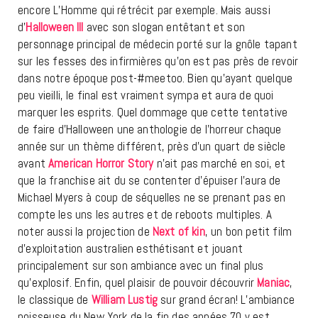
encore L’Homme qui rétrécit par exemple. Mais aussi
d’
Halloween III
avec son slogan entêtant et son
personnage principal de médecin porté sur la gnôle tapant
sur les fesses des infirmières qu’on est pas près de revoir
dans notre époque post-#meetoo. Bien qu’ayant quelque
peu vieilli, le final est vraiment sympa et aura de quoi
marquer les esprits. Quel dommage que cette tentative
de faire d’Halloween une anthologie de l’horreur chaque
année sur un thème différent, près d’un quart de siècle
avant
American Horror Story
n’ait pas marché en soi, et
que la franchise ait du se contenter d’épuiser l’aura de
Michael Myers à coup de séquelles ne se prenant pas en
compte les uns les autres et de reboots multiples. A
noter aussi la projection de
Next of kin
, un bon petit film
d’exploitation australien esthétisant et jouant
principalement sur son ambiance avec un final plus
qu’explosif. Enfin, quel plaisir de pouvoir découvrir
Maniac
,
le classique de
William Lustig
sur grand écran! L’ambiance
poisseuse du New York de la fin des années 70 y est