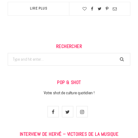
LIRE PLUS
RECHERCHER
Search
for:
POP & SHOT
Votre shot de culture quotidien !
F
T
I
a
w
n
INTERVIEW DE HERVÉ – VICTOIRES DE LA MUSIQUE
c
i
s