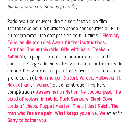
bonne fournée de films de genre(s).
Paris avait de nouveau droit à son festival de film
fantastique pour la huitième année consécutive du PIFFF .
Au programme, une compétition de huit films (
Piercing,
Tous les dieux du ciel, Await further instructions,
Terrified, The unthinkable, Girls with balls, Freaks
et
Achoura
), la plupart étant des premiers ou seconds
courts métrages de cinéastes venus des quatre coins du
monde. Des vieux classiques à découvrir ou redécouvrir sur
grand écran (
L’Homme qui rétrécit, Vorace, Halloween III,
Next of kin
et
Maniac
) et de nombreux films hors
compétition (
Assassination Nation, Ne coupez pas!, The
blood of wolves, In fabric, Punk Samourai Slash Down,
Lords of chaos, Puppet Master : The Littlest Reich, The
man who feels no pain, What keeps you alive, We
et enfin
Sorry to bother you
).