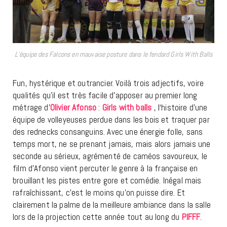
L’équipe des Falcons en mauvaise posture dans le fendard Girls With Balls
Fun, hystérique et outrancier. Voilà trois adjectifs, voire
qualités qu’il est très facile d’apposer au premier long
métrage d’
Olivier Afonso
:
Girls with balls
, l
‘histoire d’une
équipe de volleyeuses perdue dans les bois et traquer par
des rednecks consanguins. Avec une énergie folle, sans
temps mort, ne se prenant jamais, mais alors jamais une
seconde au sérieux, agrémenté de caméos savoureux, le
film d’Afonso vient percuter le genre à la française en
brouillant les pistes entre gore et comédie. Inégal mais
rafraîchissant, c’est le moins qu’on puisse dire. Et
clairement la palme de la meilleure ambiance dans la salle
lors de la projection cette année tout au long du
PIFFF
.