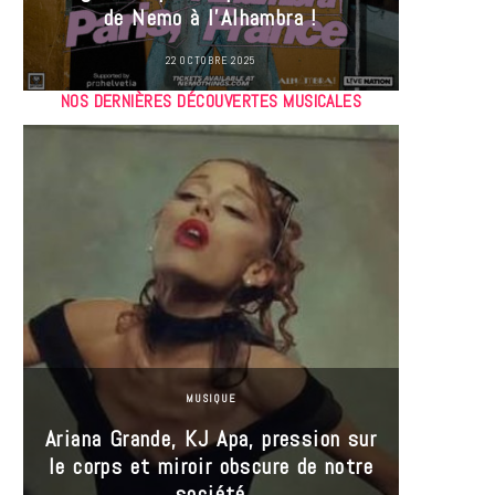
de Nemo à l’Alhambra !
22 OCTOBRE 2025
NOS DERNIÈRES DÉCOUVERTES MUSICALES
MUSIQUE
Ariana Grande, KJ Apa, pression sur
le corps et miroir obscure de notre
Les
société
réin