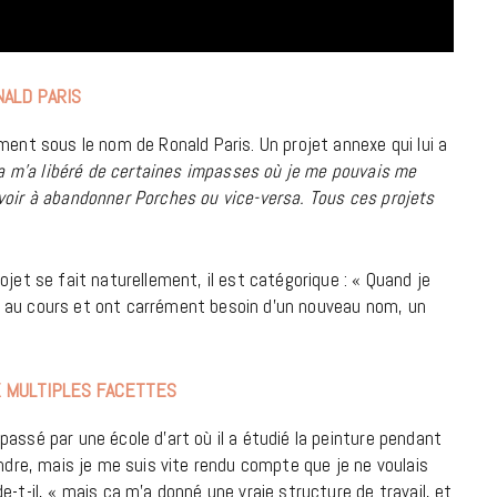
7 JUIN 2026
ALD PARIS
ment sous le nom de Ronald Paris. Un projet annexe qui lui a
a m’a libéré de certaines impasses où je me pouvais me
voir à abandonner Porches ou vice-versa. Tous ces projets
ojet se fait naturellement, il est catégorique : « Quand je
t au cours et ont carrément besoin d’un nouveau nom, un
LIFESTYLE
Gainsbourg, toute une vie :
documentaire plus Ginsburg que
X MULTIPLES FACETTES
Gainsbarre à ne pas manquer sur
France 3
assé par une école d’art où il a étudié la peinture pendant
indre, mais je me suis vite rendu compte que je ne voulais
18 FÉVRIER 2021
-t-il, « mais ça m’a donné une vraie structure de travail, et