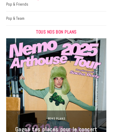
k
a
Pop & Friends
m
Pop & Team
TOUS NOS BON PLANS
BONS PLANS
Jeu-Co
Gagne tes places pour le concert
limit