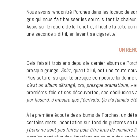
Nous avons rencontré Porches dans les locaux de son 
gris qui nous fait hausser les sourcils tant la chaleu
Assis sur le rebord de la fenêtre, il hoche la tête comm
une seconde » dit-il, en levant sa cigarette.
UN RENO
Cela faisait trois ans depuis le dernier album de Por
presque grunge.
Shirt,
quant à lui, est une toute nou
Plus saturé, sa qualité presque composite lui donne
c’est un album dérangé, cru, presque dramatique, »
ex
premières fois et ses découvertes, ses désillusions a
par hasard, à mesure que j’écrivais. Ça n’a jamais é
À la première écoute des albums de Porches, un détai
certains mots. Incantation sur fond de guitares sat
j’écris ne sont pas faites pour être lues de manière lit