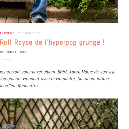
NTERVIEWS
7 OCTOBRE 2024
Roll Royce de l’hyperpop grunge !
OPE BONNEAU ROUIS
hes sortait son nouvel album,
Shirt
. Aaron Maine de son vrai
lusions qui viennent avec la vie adulte. Un album intime
onnelles. Rencontre.
BONS PLANS
Les Eclatantes : une soirée entre
concerts, expos, kart, aéroplume…