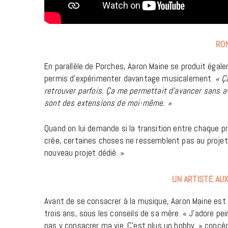
RON
En parallèle de Porches, Aaron Maine se produit égale
permis d’expérimenter davantage musicalement.
« Ç
retrouver parfois. Ça me permettait d’avancer sans a
sont des extensions de moi-même. »
Quand on lui demande si la transition entre chaque pr
crée, certaines choses ne ressemblent pas au proje
nouveau projet dédié. »
UN ARTISTE AU
Avant de se consacrer à la musique, Aaron Maine est p
trois ans, sous les conseils de sa mère. « J’adore pe
pas y consacrer ma vie. C’est plus un hobby. » concède