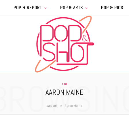
POP & REPORT
POP & ARTS
POP & PICS
BROWSIN
TAG
AARON MAINE
»
Accueil
Aaron Maine