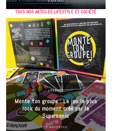
9 JUIN 2026
TOUS NOS ARTICLES LIFESTYLE ET SOCIÉTÉ
LIFESTYLE
Monte ton groupe : Le jeu le plus
35 Mi
rock du moment créé par le
« J’es
Supersonic
ma t
18 JANVIER 2023