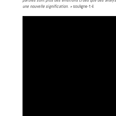
paroles sont plus des émotions crues que des analyse
une nouvelle signification. »
souligne-t-il.