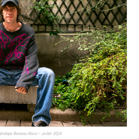
à la Cité des Sciences
14 DÉCEMBRE 2022
MUSIQUE
Cage The Elephant, l’ivoire du rock
énélope Bonneau Rouis – Juillet 2024
dévoile « Beaches In Tennessee »