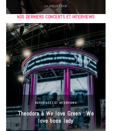
14 JUILLET 2026
NOS DERNIERS CONCERTS ET INTERVIEWS
REPORTAGES ET INTERVIEWS
Theodora à We love Green : We
Hayle
love boss lady
Gree