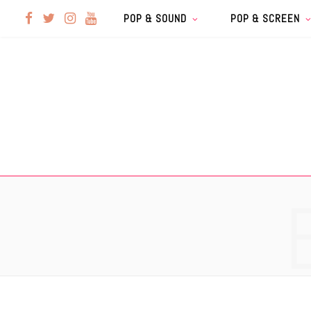
F
T
I
Y
POP & SOUND
POP & SCREEN
a
w
n
o
c
i
s
u
e
t
t
T
b
t
a
u
o
e
g
b
o
r
r
e
k
a