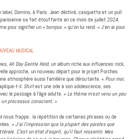
label, Domino, à Paris. Jean déchiré, casquette et un pull
18 JUILLET 2026
r parisienne se fait étouffante en ce mois de juillet 2024.
e pour signifier un « bonjour. » qu’on lui rend. « J’en ai pour
UVEAU MUSICAL
ches,
All Day Gentle Hold,
un album riche aux influences rock,
velle approche, un nouveau départ pour le projet Porches.
 une atmosphère aussi familière que déroutante. «
Pour moi,
plique-t-il.
Shirt
est une ode à son adolescence, ses
vec le passage à l’âge adulte.
« Le thème m’est venu un peu
té un processus conscient. »
CINÉMA ET SÉRIES
l nous frappe : la répétition de certaines phrases ou de
urées.
« J’ai l’impression que la plupart des paroles que
Disclosure Day : le retour en grâce
térale. C’est un état d’esprit, qu’il faut ressentir. Mes
de Steven Spielberg