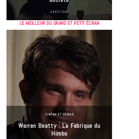
4 AOÛT 2026
LE MEILLEUR DU GRAND ET PETIT ÉCRAN
CINÉMA ET SÉRIES
Incel
Warren Beatty : La Fabrique du
genre i
Himbo