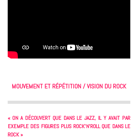
MOUVEMENT ET RÉPÉTITION / VISION DU ROCK
« ON A DÉCOUVERT QUE DANS LE JAZZ, IL Y AVAIT PAR
EXEMPLE DES FIGURES PLUS ROCK’N’ROLL QUE DANS LE
ROCK »