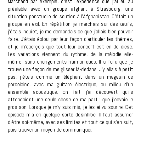
Marchand par exemple, c’est l’expérience que j’ai eu au
préalable avec un groupe afghan, à Strasbourg, une
situation ponctuelle de soutien à l’Afghanistan. C’était un
groupe en exil. En répétition je marchais sur des œufs,
j’étais inquiet, je me demandais ce que j’allais bien pouvoir
faire. J’étais ébloui par leur façon d’articuler les thèmes,
et je m’aperçois que tout leur concert est en do dièse.
Les variations viennent du rythme, de la mélodie elle-
même, sans changements harmoniques. Il a fallu que je
trouve une façon de me glisser là-dedans. J’y allais à petit
pas, j’étais comme un éléphant dans un magasin de
porcelaine, avec ma guitare électrique, au milieu d’un
ensemble acoustique. En fait j’ai découvert qu’ils
attendaient une seule chose de ma part : que j’envoie le
gros son. Lorsque je m’y suis mis, je les ai vu sourire. Cet
épisode m’a en quelque sorte désinhibé. Il faut assumer
d’être soi-même, avec ses limites et tout ce qui s’en suit,
puis trouver un moyen de communiquer.