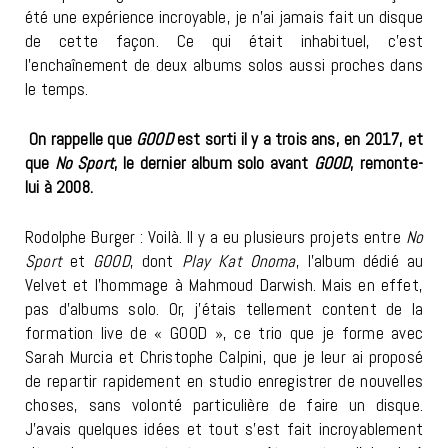
été une expérience incroyable, je n’ai jamais fait un disque
de cette façon. Ce qui était inhabituel, c’est
l’enchaînement de deux albums solos aussi proches dans
le temps.
On rappelle que
GOOD
est sorti il y a trois ans, en 2017, et
que
No Sport
, le dernier album solo avant
GOOD
, remonte-
lui à 2008.
Rodolphe Burger : Voilà. Il y a eu plusieurs projets entre
No
Sport
et
GOOD
, dont
Play Kat Onoma
, l’album dédié au
Velvet et l’hommage à Mahmoud Darwish. Mais en effet,
pas d’albums solo. Or, j’étais tellement content de la
formation live de « GOOD », ce trio que je forme avec
Sarah Murcia et Christophe Calpini, que je leur ai proposé
de repartir rapidement en studio enregistrer de nouvelles
choses, sans volonté particulière de faire un disque.
J’avais quelques idées et tout s’est fait incroyablement