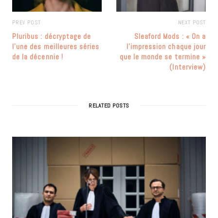
PREV POST
NEXT POST
Pluribus : décryptage de
Sleaford Mods : « On a
l’une des meilleures séries
l’impression chaque jour
de la décennie !
que le monde se termine »
(Interview)
RELATED POSTS