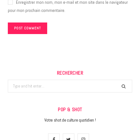
Enregistrer mon nom, mon e-mail et mon site dans le navigateur
pour mon prochain commentaire.
RECHERCHER
Search
for:
POP & SHOT
Votre shot de culture quotidien !
F
T
I