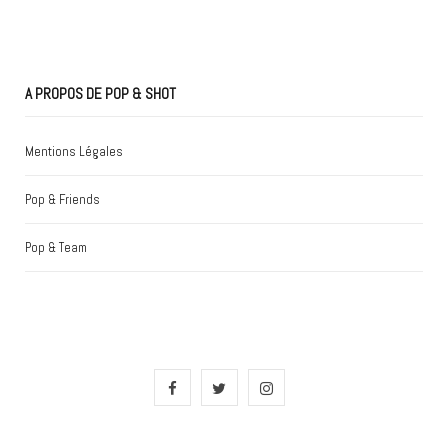
A PROPOS DE POP & SHOT
Mentions Légales
Pop & Friends
Pop & Team
F
T
I
a
w
n