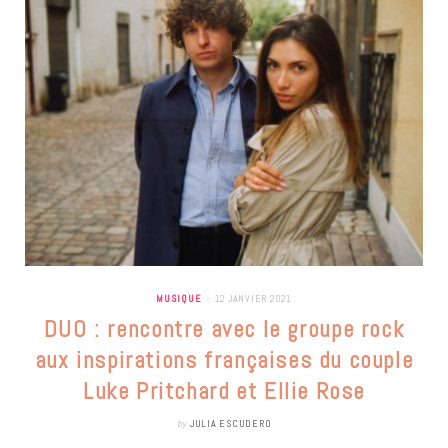
MUSIQUE
12 JANVIER 2021
DUO : rencontre avec le groupe rock
aux inspirations françaises du couple
Luke Pritchard et Ellie Rose
by
JULIA ESCUDERO