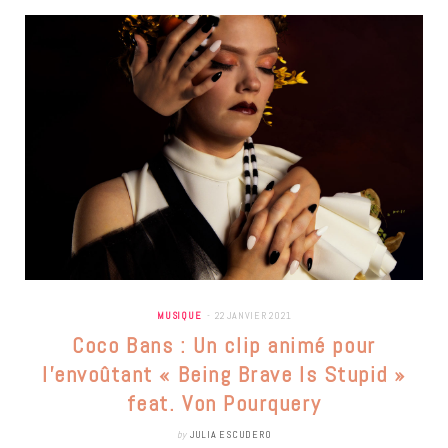
MUSIQUE
22 JANVIER 2021
Coco Bans : Un clip animé pour
l’envoûtant « Being Brave Is Stupid »
feat. Von Pourquery
by
JULIA ESCUDERO