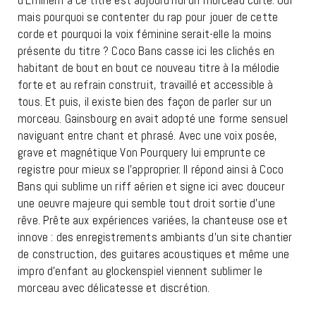
d’Eminem à ce titre est aujourd’hui un morceau culte. Oui
mais pourquoi se contenter du rap pour jouer de cette
corde et pourquoi la voix féminine serait-elle la moins
présente du titre ? Coco Bans casse ici les clichés en
habitant de bout en bout ce nouveau titre à la mélodie
forte et au refrain construit, travaillé et accessible à
tous. Et puis, il existe bien des façon de parler sur un
morceau. Gainsbourg en avait adopté une forme sensuel
naviguant entre chant et phrasé. Avec une voix posée,
grave et magnétique Von Pourquery lui emprunte ce
registre pour mieux se l’approprier. Il répond ainsi à Coco
Bans qui sublime un riff aérien et signe ici avec douceur
une oeuvre majeure qui semble tout droit sortie d’une
rêve. Prête aux expériences variées, la chanteuse ose et
innove : des enregistrements ambiants d’un site chantier
de construction, des guitares acoustiques et même une
impro d’enfant au glockenspiel viennent sublimer le
morceau avec délicatesse et discrétion.