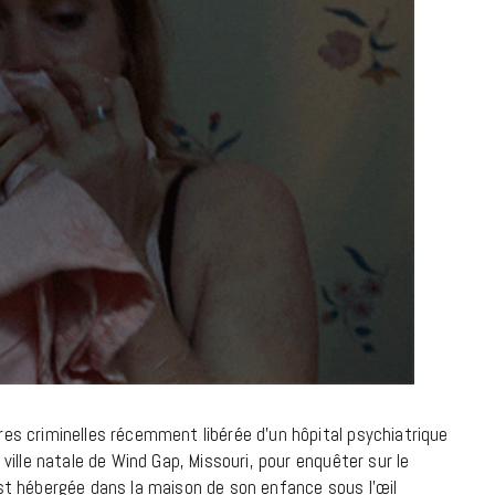
à la Cité des Sciences
14 DÉCEMBRE 2022
MUSIQUE
ires criminelles récemment libérée d’un hôpital psychiatrique
 ville natale de Wind Gap, Missouri, pour enquêter sur le
Cage The Elephant, l’ivoire du rock
 est hébergée dans la maison de son enfance sous l’œil
dévoile « Beaches In Tennessee »