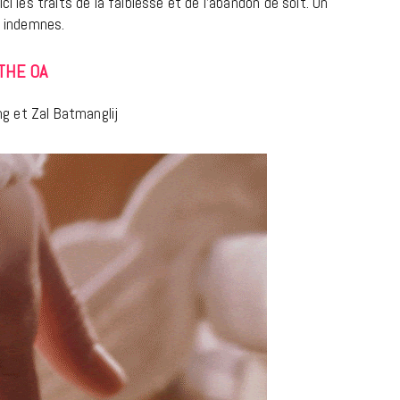
ici les traits de la faiblesse et de l’abandon de soit. Un
9 JUIN 2026
s indemnes.
THE OA
ing et Zal Batmanglij
REPORTAGES ET INTERVIEWS
We Love Green se met au vert sur
la Montagne de Gorillaz