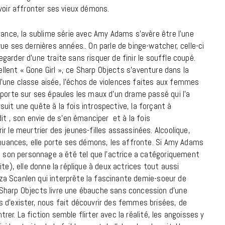
voir affronter ses vieux démons.
18 JUILLET 2026
rance, la sublime série avec Amy Adams s’avère être l’une
ue ses dernières années.. On parle de binge-watcher, celle-ci
regarder d’une traite sans risquer de finir le souffle coupé.
’excellent « Gone Girl », ce Sharp Objects s’aventure dans la
e d’une classe aisée, l’échos de violences faites aux femmes
 porte sur ses épaules les maux d’un drame passé qui l’a
uit une quête à la fois introspective, la forçant à
it , son envie de s’en émanciper et à la fois
r le meurtrier des jeunes-filles assassinées. Alcoolique,
e nuances, elle porte ses démons, les affronte. Si Amy Adams
de son personnage a été tel que l’actrice a catégoriquement
te), elle donne la réplique à deux actrices tout aussi
liza Scanlen qui interprète la fascinante demie-soeur de
CINÉMA ET SÉRIES
Sharp Objects livre une ébauche sans concession d’une
Disclosure Day : le retour en grâce
 d’exister, nous fait découvrir des femmes brisées, de
ntrer. La fiction semble flirter avec la réalité, les angoisses y
de Steven Spielberg