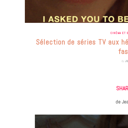
CINÉMA ET 
Sélection de séries TV aux hé
fa
by
J
SHAR
de Jea