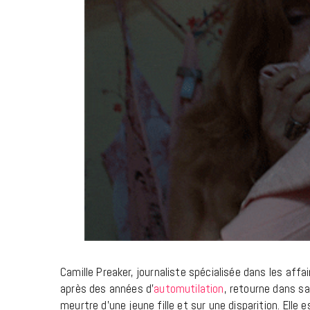
Camille Preaker, journaliste spécialisée dans les affa
après des années d’
automutilation
, retourne dans sa
meurtre d’une jeune fille et sur une disparition. Elle