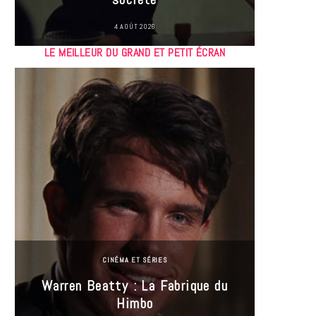
4 AOÛT 2026
LE MEILLEUR DU GRAND ET PETIT ÉCRAN
CINÉMA ET SÉRIES
Incel
Warren Beatty : La Fabrique du
genre i
Himbo