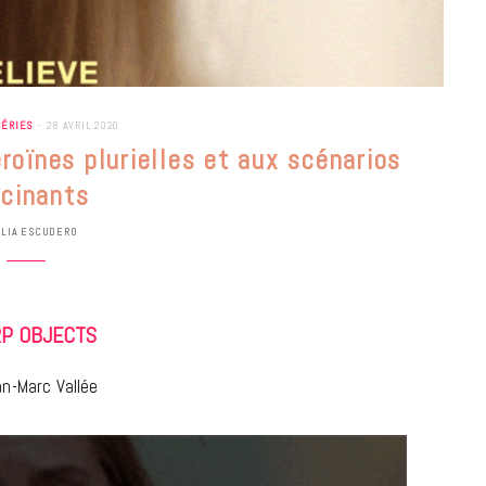
SÉRIES
28 AVRIL 2020
roïnes plurielles et aux scénarios
scinants
ULIA ESCUDERO
P OBJECTS
n-Marc Vallée
BONS PLANS
Les Eclatantes : une soirée entre
concerts, expos, kart, aéroplume…