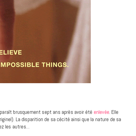
7 JUIN 2026
LIFESTYLE
Gainsbourg, toute une vie :
documentaire plus Ginsburg que
Gainsbarre à ne pas manquer sur
pparaît brusquement sept ans après avoir été
enlevée
. Elle
ginel). La disparition de sa cécité ainsi que la nature de sa
France 3
ez les autres…
18 FÉVRIER 2021