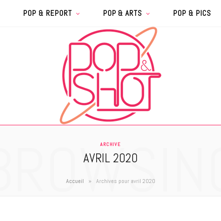
POP & REPORT
POP & ARTS
POP & PICS
BROWSIN
ARCHIVE
AVRIL 2020
»
Accueil
Archives pour avril 2020