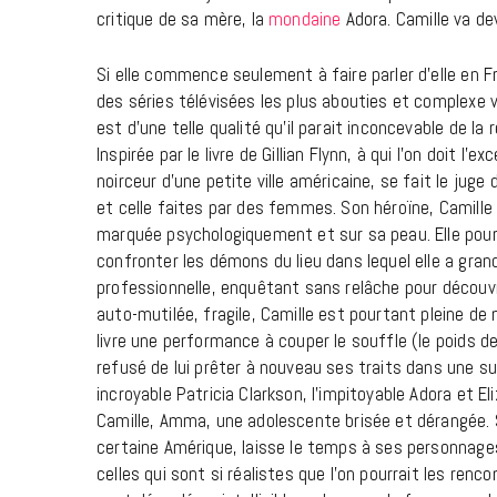
critique de sa mère, la
mondaine
Adora. Camille va de
Si elle commence seulement à faire parler d’elle en F
des séries télévisées les plus abouties et complexe v
est d’une telle qualité qu’il parait inconcevable de la 
Inspirée par le livre de Gillian Flynn, à qui l’on doit l
noirceur d’une petite ville américaine, se fait le jug
et celle faites par des femmes. Son héroïne, Camille
marquée psychologiquement et sur sa peau. Elle pours
confronter les démons du lieu dans lequel elle a grand
professionnelle, enquêtant sans relâche pour découvri
auto-mutilée, fragile, Camille est pourtant pleine d
livre une performance à couper le souffle (le poids 
refusé de lui prêter à nouveau ses traits dans une sui
incroyable Patricia Clarkson, l’impitoyable Adora et E
Camille, Amma, une adolescente brisée et dérangée. 
certaine Amérique, laisse le temps à ses personnages
celles qui sont si réalistes que l’on pourrait les renco