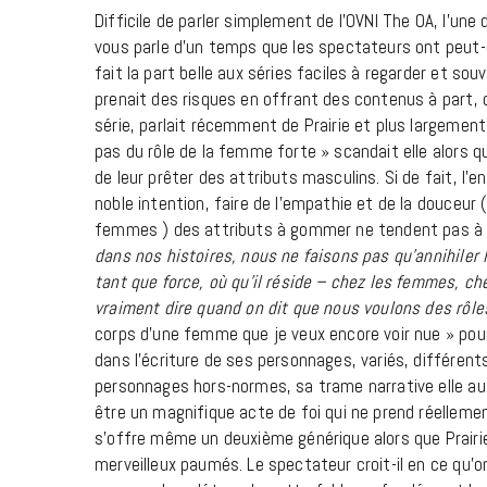
Difficile de parler simplement de l’OVNI The OA, l’une 
vous parle d’un temps que les spectateurs ont peut-êt
fait la part belle aux séries faciles à regarder et so
prenait des risques en offrant des contenus à part, qu’
série, parlait récemment de Prairie et plus largemen
pas du rôle de la femme forte » scandait elle alors 
de leur prêter des attributs masculins. Si de fait, l
noble intention, faire de l’empathie et de la douceur
femmes ) des attributs à gommer ne tendent pas à 
dans nos histoires, nous ne faisons pas qu’annihiler 
tant que force, où qu’il réside – chez les femmes, c
vraiment dire quand on dit que nous voulons des rôle
corps d’une femme que je veux encore voir nue » poursu
dans l’écriture de ses personnages, variés, différents
personnages hors-normes, sa trame narrative elle auss
être un magnifique acte de foi qui ne prend réelleme
s’offre même un deuxième générique alors que Prairi
merveilleux paumés. Le spectateur croit-il en ce qu’o