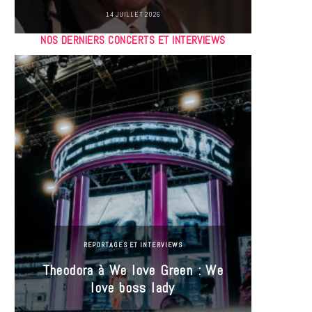
14 JUILLET 2026
NOS DERNIERS CONCERTS ET INTERVIEWS
REPORTAGES ET INTERVIEWS
Theodora à We love Green : We
Hayle
love boss lady
Gree