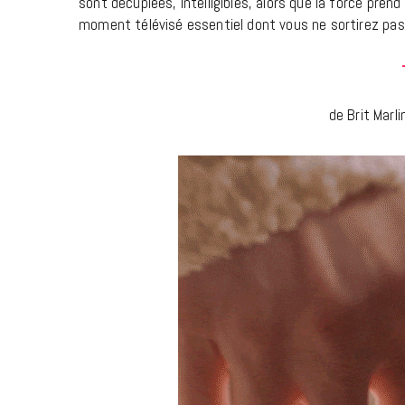
sont décuplées, intelligibles, alors que la force prend 
moment télévisé essentiel dont vous ne sortirez pa
de Brit Marl