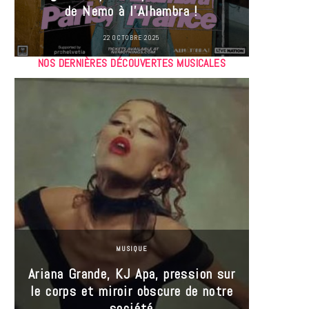
de Nemo à l’Alhambra !
22 OCTOBRE 2025
NOS DERNIÈRES DÉCOUVERTES MUSICALES
MUSIQUE
Ariana Grande, KJ Apa, pression sur
le corps et miroir obscure de notre
Les
société
réin