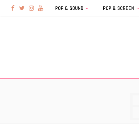
F
T
I
Y
POP & SOUND
POP & SCREEN
a
w
n
o
c
i
s
u
e
t
t
T
b
t
a
u
o
e
g
b
o
r
r
e
k
a