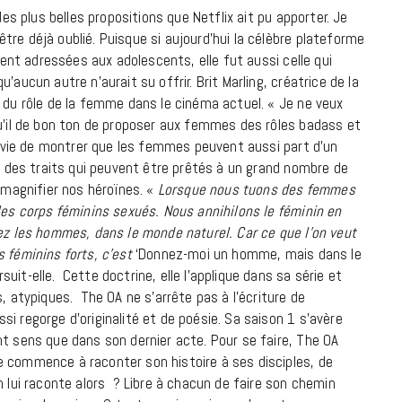
des plus belles propositions que Netflix ait pu apporter. Je
re déjà oublié. Puisque si aujourd’hui la célèbre plateforme
uvent adressées aux adolescents, elle fut aussi celle qui
aucun autre n’aurait su offrir. Brit Marling, créatrice de la
t du rôle de la femme dans le cinéma actuel. « Je ne veux
qu’il de bon ton de proposer aux femmes des rôles badass et
’envie de montrer que les femmes peuvent aussi part d’un
 ( des traits qui peuvent être prêtés à un grand nombre de
magnifier nos héroïnes. «
Lorsque nous tuons des femmes
les corps féminins sexués. Nous annihilons le féminin en
hez les hommes, dans le monde naturel. Car ce que l’on veut
s féminins forts, c’est
‘Donnez-moi un homme, mais dans le
it-elle. Cette doctrine, elle l’applique dans sa série et
, atypiques. The OA ne s’arrête pas à l’écriture de
i regorge d’originalité et de poésie. Sa saison 1 s’avère
nt sens que dans son dernier acte. Pour se faire, The OA
e commence à raconter son histoire à ses disciples, de
n lui raconte alors ? Libre à chacun de faire son chemin