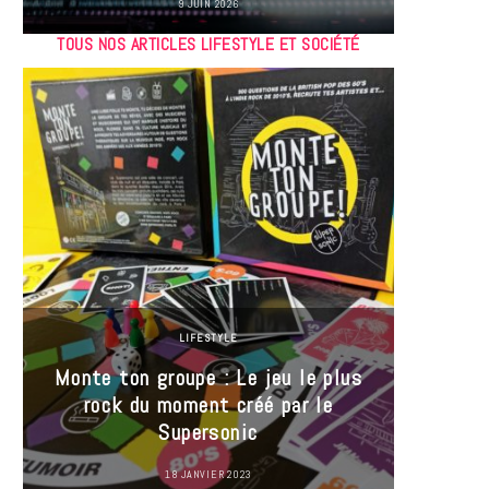
9 JUIN 2026
TOUS NOS ARTICLES LIFESTYLE ET SOCIÉTÉ
LIFESTYLE
Monte ton groupe : Le jeu le plus
35 Mi
rock du moment créé par le
« J’es
Supersonic
ma t
18 JANVIER 2023