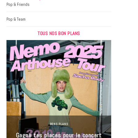
k
a
Pop & Friends
m
Pop & Team
TOUS NOS BON PLANS
BONS PLANS
Jeu-Co
Gagne tes places pour le concert
limit