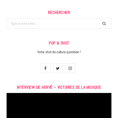
RECHERCHER
Search
for:
POP & SHOT
Votre shot de culture quotidien !
F
T
I
a
w
n
INTERVIEW DE HERVÉ – VICTOIRES DE LA MUSIQUE
c
i
s
Lecteur
e
t
t
vidéo
b
t
a
o
e
g