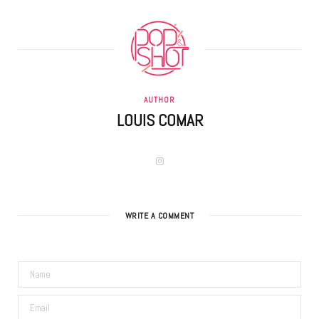
AUTHOR
LOUIS COMAR
I
n
s
t
a
g
WRITE A COMMENT
r
a
m