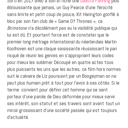
Sorti en 2017 avec à son affiche une
Dakota Fanning
plus
éblouissante que jamais, un Guy Pearce d’une férocité
sans limite et petit coup de pouce, Kit Harington gonflé à
bloc par son fan club de « Game Of Thrones », ce
Brimstone
n’a décidément pas eu la visibilité publique qui
lui est dû. Et pourtant force est de constater que le
premier long métrage international du néerlandais Martin
Koolhoven est une claque saisissante réussissant le pari
risqué de réunir les genres en s’appropriant leurs codes
pour mieux les sublimer. Découpé en quatre actes tous
plus puissants les uns que les autres, ce film hors normes
suit le calvaire de Liz poursuivit par un Boogeyman on ne
peut plus humain prêt à tout pour l’avoir à ses côtés. Si le
terme convient pour définir cet homme qui se sent
porteur d’une parole de Dieu déformée pour mieux servir
ses intérêt, son statut et ses travers sont avant tout un
miroir grossissant d’une société passée qui est toujours
d’actualité.