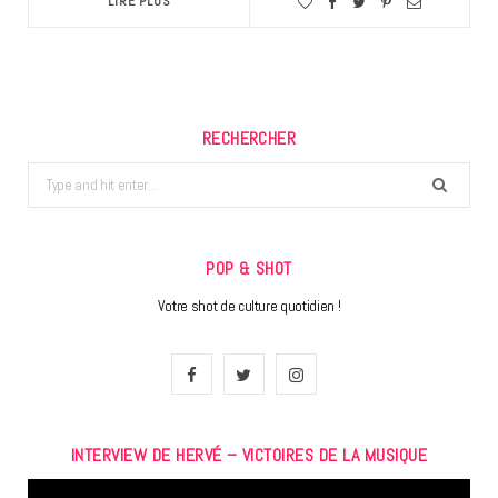
LIRE PLUS
RECHERCHER
Search
for:
POP & SHOT
Votre shot de culture quotidien !
F
T
I
a
w
n
INTERVIEW DE HERVÉ – VICTOIRES DE LA MUSIQUE
c
i
s
Lecteur
e
t
t