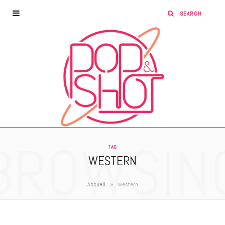
BROWSIN
TAG
WESTERN
»
Accueil
western