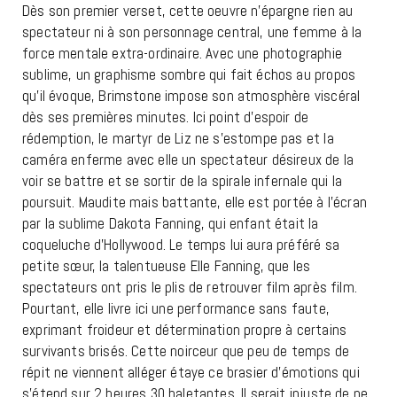
Dès son premier verset, cette oeuvre n’épargne rien au
spectateur ni à son personnage central, une femme à la
force mentale extra-ordinaire. Avec une photographie
sublime, un graphisme sombre qui fait échos au propos
qu’il évoque, Brimstone impose son atmosphère viscéral
dès ses premières minutes. Ici point d’espoir de
rédemption, le martyr de Liz ne s’estompe pas et la
caméra enferme avec elle un spectateur désireux de la
voir se battre et se sortir de la spirale infernale qui la
poursuit. Maudite mais battante, elle est portée à l’écran
par la sublime Dakota Fanning, qui enfant était la
coqueluche d’Hollywood. Le temps lui aura préféré sa
petite sœur, la talentueuse Elle Fanning, que les
spectateurs ont pris le plis de retrouver film après film.
Pourtant, elle livre ici une performance sans faute,
exprimant froideur et détermination propre à certains
survivants brisés. Cette noirceur que peu de temps de
répit ne viennent alléger étaye ce brasier d’émotions qui
s’étend sur 2 heures 30 haletantes. Il serait injuste de ne