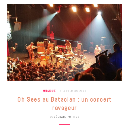
MUSIQUE
7 SEPTEMBRE 2019
Oh Sees au Bataclan : un concert
ravageur
by
LÉONARD POTTIER