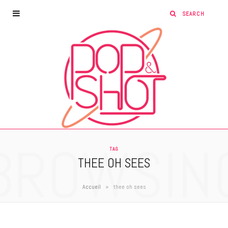
BROWSIN
TAG
THEE OH SEES
»
Accueil
thee oh sees