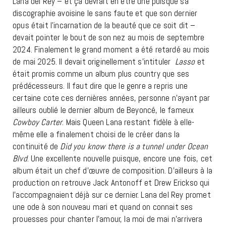
Lana del Rey – et ça devrait en être une puisque sa
discographie avoisine le sans faute et que son dernier
opus était l’incarnation de la beauté que ce soit dit –
devait pointer le bout de son nez au mois de septembre
2024. Finalement le grand moment a été retardé au mois
de mai 2025. Il devait originellement s’intituler
Lasso
et
était promis comme un album plus country que ses
prédécesseurs. Il faut dire que le genre a repris une
certaine cote ces dernières années, personne n’ayant par
ailleurs oublié le dernier album de Beyoncé, le fameux
Cowboy Carter
. Mais Queen Lana restant fidèle à elle-
même elle a finalement choisi de le créer dans la
continuité de
Did you know there is a tunnel under Ocean
Blvd
. Une excellente nouvelle puisque, encore une fois, cet
album était un chef d’œuvre de composition. D’ailleurs à la
production on retrouve Jack Antonoff et Drew Erickso qui
l’accompagnaient déjà sur ce dernier. Lana del Rey promet
une ode à son nouveau mari et quand on connait ses
prouesses pour chanter l’amour, la moi de mai n’arrivera