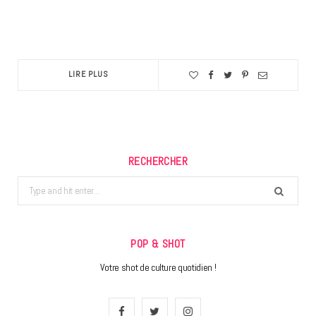
LIRE PLUS
RECHERCHER
Search
for:
POP & SHOT
Votre shot de culture quotidien !
F
T
I