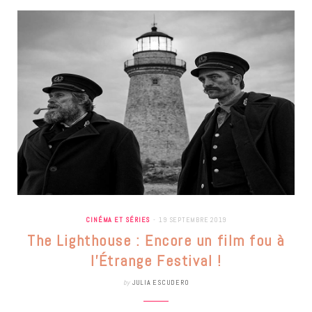
CINÉMA ET SÉRIES
19 SEPTEMBRE 2019
The Lighthouse : Encore un film fou à
l’Étrange Festival !
by
JULIA ESCUDERO