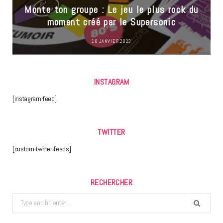
Monte ton groupe : Le jeu le plus rock du
moment créé par le Supersonic
18 JANVIER 2023
INSTAGRAM
[instagram-feed]
TWITTER
[custom-twitter-feeds]
RECHERCHER
Search
for: