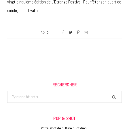
vingt cinquième édition de L’Étrange Festival. Pour fêter son quart de
siècle, le festival a…
0
RECHERCHER
Search
for:
POP & SHOT
Votre shot de culture quotidien !