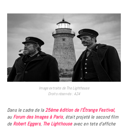
Image extraite de The Lighthouse
Droits réservés : A24
Dans le cadre de la
25ème édition de l’Étrange Festival
,
au
Forum des Images à Paris
, était projeté le second film
de
Robert Eggers
,
The Lighthouse
avec en tete d’affiche