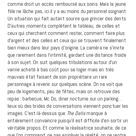
comme droit un accès remboursé aux soins. Mais la jeune
fille ne lâche pas, ici il y a au moins du personnel soignant.
Un situation qui fait autant sourire que grincer des dents.
D’autres moments complètent le tableau, de celles et
ceux qui cherchent comment rester, comment faire plus
d’argent et des celles et ceux qui se trouvent finalement
bien mieux dans leur pays d’origine. La caméra ne s’invite
que rarement dans l’intimité, gardant une distance froide
à son sujet. On suit quelques tribulations autour d’un
vanne acheté à bas coût pour se loger mais en très
mauvais état faisant de son propriétaire un rare
personnage à revenir sur quelques scène. On ne voit que
peu de logements, peu de fêtes, mais on retrouve des
repas : barbecue, Mc Do, diner nocturne sur un parking…
lieux où des brides de conversations viennent ponctuer les
images. C’est là-dessus que
The Dells
manque à
entièrement convaincre puisqu’il est difficile d’en sortir un
véritable propos. Et comme la réalisatrice souhaite, de ce
que l’on comprend, ne pas enjoliver la réalité, on ne rentre