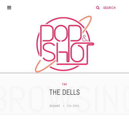
BROWSIN
TAG
THE DELLS
»
Accueil
the dells