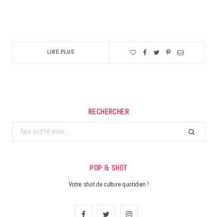
LIRE PLUS
RECHERCHER
Search
for:
POP & SHOT
Votre shot de culture quotidien !
F
T
I