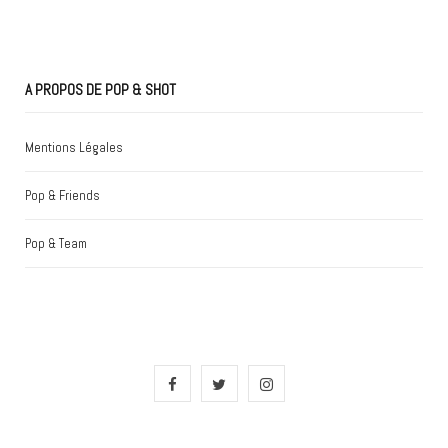
A PROPOS DE POP & SHOT
Mentions Légales
Pop & Friends
Pop & Team
F
T
I
a
w
n