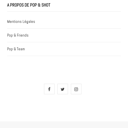
A PROPOS DE POP & SHOT
Mentions Légales
Pop & Friends
Pop & Team
F
T
I
a
w
n
c
i
s
e
t
t