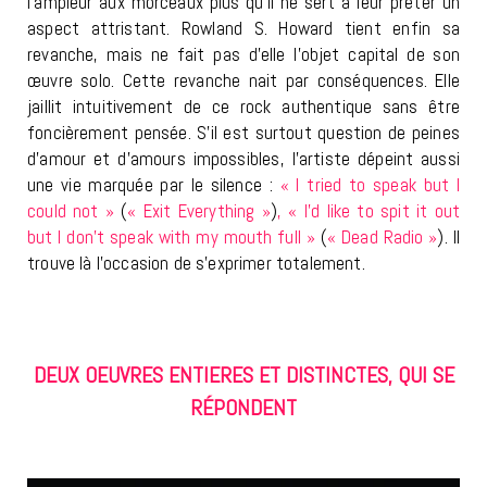
l’ampleur aux morceaux plus qu’il ne sert à leur prêter un
aspect attristant. Rowland S. Howard tient enfin sa
revanche, mais ne fait pas d’elle l’objet capital de son
œuvre solo. Cette revanche nait par conséquences. Elle
jaillit intuitivement de ce rock authentique sans être
foncièrement pensée. S’il est surtout question de peines
d’amour et d’amours impossibles, l’artiste dépeint aussi
une vie marquée par le silence :
« I tried to speak but I
could not »
(
« Exit Everything »
)
, « I’d like to spit it out
but I don’t speak with my mouth full »
(
« Dead Radio »
). Il
trouve là l’occasion de s’exprimer totalement.
DEUX OEUVRES ENTIERES ET DISTINCTES, QUI SE
RÉPONDENT