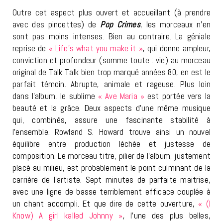
Outre cet aspect plus ouvert et accueillant (à prendre
avec des pincettes) de
Pop Crimes
, les morceaux n’en
sont pas moins intenses. Bien au contraire. La géniale
reprise de
« Life’s what you make it »
, qui donne ampleur,
conviction et profondeur (somme toute : vie) au morceau
original de Talk Talk bien trop marqué années 80, en est le
parfait témoin. Abrupte, animale et rageuse. Plus loin
dans l’album, le sublime
« Ave Maria »
est portée vers la
beauté et la grâce. Deux aspects d’une même musique
qui, combinés, assure une fascinante stabilité à
l’ensemble. Rowland S. Howard trouve ainsi un nouvel
équilibre entre production léchée et justesse de
composition. Le morceau titre, pilier de l’album, justement
placé au milieu, est probablement le point culminant de la
carrière de l’artiste. Sept minutes de parfaite maitrise,
avec une ligne de basse terriblement efficace couplée à
un chant accompli. Et que dire de cette ouverture,
« (I
Know) A girl kalled Johnny »
, l’une des plus belles,