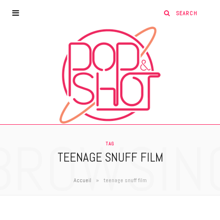
BROWSIN
TAG
TEENAGE SNUFF FILM
»
Accueil
teenage snuff film