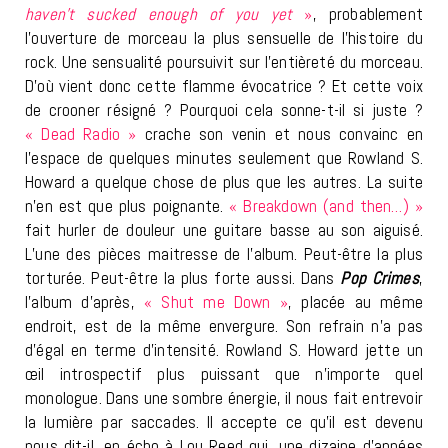
haven’t sucked enough of you yet
»
, probablement
l’ouverture de morceau la plus sensuelle de l’histoire du
rock. Une sensualité poursuivit sur l’entièreté du morceau.
D’où vient donc cette flamme évocatrice ? Et cette voix
de crooner résigné ? Pourquoi cela sonne-t-il si juste ?
« Dead Radio »
crache son venin et nous convainc en
l’espace de quelques minutes seulement que Rowland S.
Howard a quelque chose de plus que les autres. La suite
n’en est que plus poignante.
« Breakdown (and then…) »
fait hurler de douleur une guitare basse au son aiguisé.
L’une des pièces maitresse de l’album. Peut-être la plus
torturée. Peut-être la plus forte aussi. Dans
Pop Crimes
,
l’album d’après,
« Shut me Down »
, placée au même
endroit, est de la même envergure. Son refrain n’a pas
d’égal en terme d’intensité. Rowland S. Howard jette un
œil introspectif plus puissant que n’importe quel
monologue. Dans une sombre énergie, il nous fait entrevoir
la lumière par saccades. Il accepte ce qu’il est devenu
nous dit-il, en écho à Lou Reed qui, une dizaine d’années