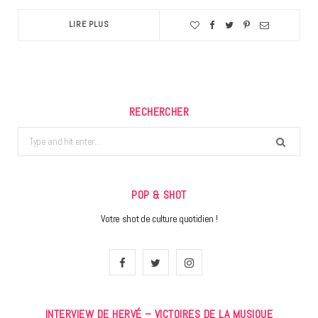
LIRE PLUS
RECHERCHER
Search
for:
POP & SHOT
Votre shot de culture quotidien !
F
T
I
a
w
n
INTERVIEW DE HERVÉ – VICTOIRES DE LA MUSIQUE
c
i
s