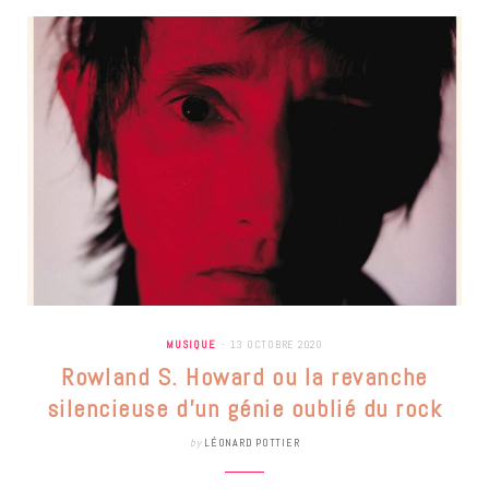
MUSIQUE
13 OCTOBRE 2020
Rowland S. Howard ou la revanche
silencieuse d’un génie oublié du rock
by
LÉONARD POTTIER