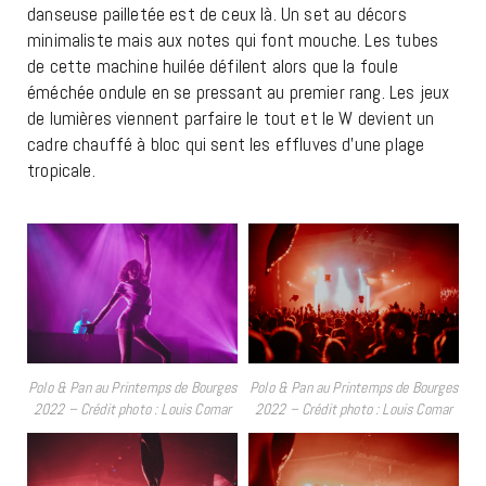
danseuse pailletée est de ceux là. Un set au décors
minimaliste mais aux notes qui font mouche. Les tubes
de cette machine huilée défilent alors que la foule
éméchée ondule en se pressant au premier rang. Les jeux
de lumières viennent parfaire le tout et le W devient un
cadre chauffé à bloc qui sent les effluves d’une plage
tropicale.
Polo & Pan au Printemps de Bourges
Polo & Pan au Printemps de Bourges
2022 – Crédit photo : Louis Comar
2022 – Crédit photo : Louis Comar