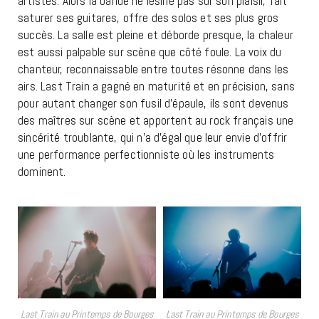
artistes. Alors la bande ne lésine pas sur son plaisir, fait
saturer ses guitares, offre des solos et ses plus gros
succès. La salle est pleine et déborde presque, la chaleur
est aussi palpable sur scène que côté foule. La voix du
chanteur, reconnaissable entre toutes résonne dans les
airs. Last Train a gagné en maturité et en précision, sans
pour autant changer son fusil d’épaule, ils sont devenus
des maîtres sur scène et apportent au rock français une
sincérité troublante, qui n’a d’égal que leur envie d’offrir
une performance perfectionniste où les instruments
dominent.
Last Train au Printemps de Bourges
Last Train au Printemps de Bourges