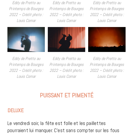
Eddy de Pretto au
Eddy de Pretto au
Eddy de Pretto au
Printemps de Bourges
Printemps de Bourges
Printemps de Bourges
2022 – Crédit photo :
2022 – Crédit photo :
2022 – Crédit photo :
Louis Comar
Louis Comar
Louis Comar
Eddy de Pretto au
Eddy de Pretto au
Eddy de Pretto au
Printemps de Bourges
Printemps de Bourges
Printemps de Bourges
2022 – Crédit photo :
2022 – Crédit photo :
2022 – Crédit photo :
Louis Comar
Louis Comar
Louis Comar
PUISSANT ET PIMENTÉ
DELUXE
Le vendredi soir, la fête est folle et les paillettes
pourraient lui manquer. C’est sans compter sur les fous