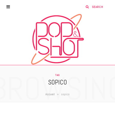
BROWSIN
TAG
SOPICO
»
Accueil
sopico