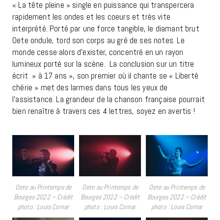
« La tête pleine » single en puissance qui transpercera
rapidement les ondes et les coeurs et très vite
interprété. Porté par une force tangible, le diamant brut
Oete ondule, tord son corps au gré de ses notes. Le
monde cesse alors d’exister, concentré en un rayon
lumineux porté sur la scène. La conclusion sur un titre
écrit » à 17 ans », son premier où il chante se « Liberté
chérie » met des larmes dans tous les yeux de
l’assistance. La grandeur de la chanson française pourrait
bien renaître à travers ces 4 lettres, soyez en avertis !
Oete au Printemps de
Oete au Printemps de
Oete au Printemps de
Bourges 2022 – Crédit
Bourges 2022 – Crédit
Bourges 2022 – Crédit
photo : Louis Comar
photo : Louis Comar
photo : Louis Comar