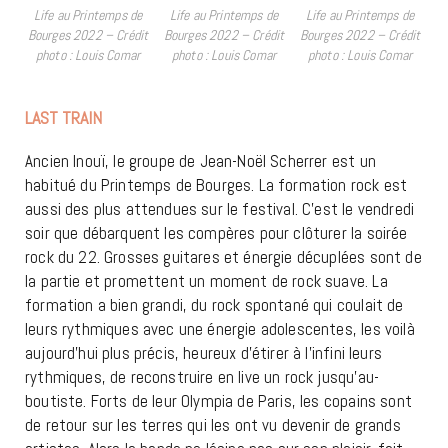
Life au Printemps de
Life au Printemps de
Life au Printemps de
Bourges 2022 – Crédit
Bourges 2022 – Crédit
Bourges 2022 – Crédit
photo : Louis Comar
photo : Louis Comar
photo : Louis Comar
LAST TRAIN
Ancien Inouï, le groupe de Jean-Noël Scherrer est un
habitué du Printemps de Bourges. La formation rock est
aussi des plus attendues sur le festival. C’est le vendredi
soir que débarquent les compères pour clôturer la soirée
rock du 22. Grosses guitares et énergie décuplées sont de
la partie et promettent un moment de rock suave. La
formation a bien grandi, du rock spontané qui coulait de
leurs rythmiques avec une énergie adolescentes, les voilà
aujourd’hui plus précis, heureux d’étirer à l’infini leurs
rythmiques, de reconstruire en live un rock jusqu’au-
boutiste. Forts de leur Olympia de Paris, les copains sont
de retour sur les terres qui les ont vu devenir de grands