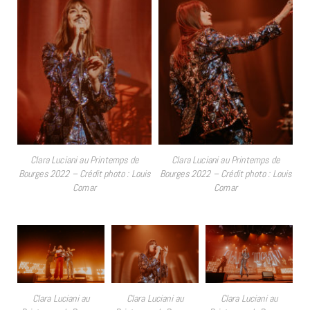
Clara Luciani au Printemps de
Clara Luciani au Printemps de
Bourges 2022 – Crédit photo : Louis
Bourges 2022 – Crédit photo : Louis
Comar
Comar
Clara Luciani au
Clara Luciani au
Clara Luciani au