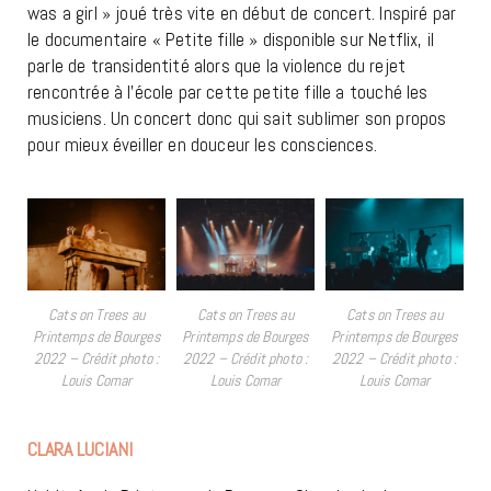
was a girl » joué très vite en début de concert. Inspiré par
le documentaire « Petite fille » disponible sur Netflix, il
parle de transidentité alors que la violence du rejet
rencontrée à l’école par cette petite fille a touché les
musiciens. Un concert donc qui sait sublimer son propos
pour mieux éveiller en douceur les consciences.
Cats on Trees au
Cats on Trees au
Cats on Trees au
Printemps de Bourges
Printemps de Bourges
Printemps de Bourges
2022 – Crédit photo :
2022 – Crédit photo :
2022 – Crédit photo :
Louis Comar
Louis Comar
Louis Comar
CLARA LUCIANI