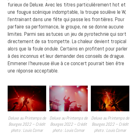
furieux de Deluxe. Avec les titres particulièrement hot et
une fougue scénique indomptable, la troupe soulève le W,
l’entrainant dans une fête qui passe les frontières. Pour
parfaire sa performance, le groupe, ne se donne aucune
limites. Parmi ses astuces un jeu de pyrotechnie qui sort
directement de sa trompette. La chaleur devient tropical
alors que la foule ondule. Certains en profitent pour parler
à des inconnus et leur demander des conseils de drague.
Emmener l’heureuse élue à ce concert pourrait bien être
une réponse acceptable.
Deluxe au Printemps de
Deluxe au Printemps de
Deluxe au Printemps de
Bourges 2022 – Crédit
Bourges 2022 – Crédit
Bourges 2022 – Crédit
photo : Louis Comar
photo : Louis Comar
photo : Louis Comar