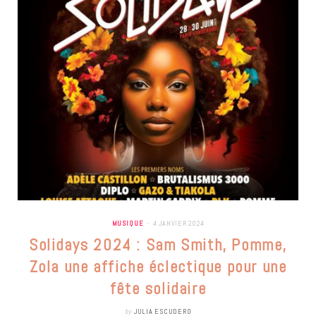
MUSIQUE
4 JANVIER 2024
Solidays 2024 : Sam Smith, Pomme,
Zola une affiche éclectique pour une
fête solidaire
by
JULIA ESCUDERO