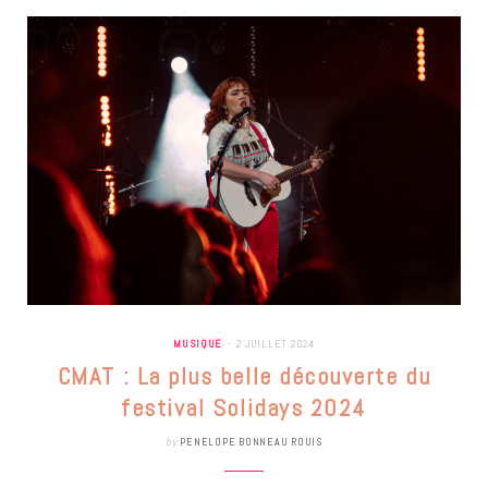
MUSIQUE
2 JUILLET 2024
CMAT : La plus belle découverte du
festival Solidays 2024
by
PENELOPE BONNEAU ROUIS