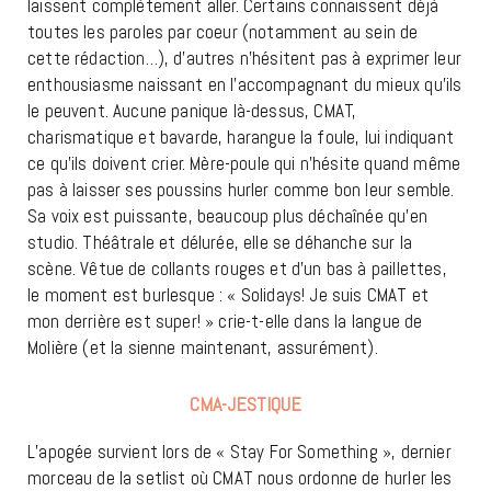
laissent complètement aller. Certains connaissent déjà
toutes les paroles par coeur (notamment au sein de
cette rédaction…), d’autres n’hésitent pas à exprimer leur
enthousiasme naissant en l’accompagnant du mieux qu’ils
le peuvent. Aucune panique là-dessus, CMAT,
charismatique et bavarde, harangue la foule, lui indiquant
ce qu’ils doivent crier. Mère-poule qui n’hésite quand même
pas à laisser ses poussins hurler comme bon leur semble.
Sa voix est puissante, beaucoup plus déchaînée qu’en
studio.
Théâtrale et délurée, elle se déhanche sur la
scène. Vêtue de collants rouges et d’un bas à paillettes,
le moment est burlesque : « Solidays! Je suis CMAT et
mon derrière est super! » crie-t-elle dans la langue de
Molière (et la sienne maintenant, assurément).
CMA-JESTIQUE
L’apogée survient lors de « Stay For Something », dernier
morceau de la setlist où CMAT nous ordonne de hurler les