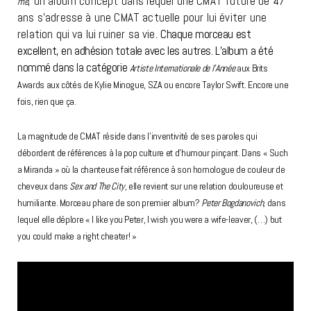
, un album concept dans lequel une CMAT future de 47
me
ans s’adresse à une CMAT actuelle pour lui éviter une
relation qui va lui ruiner sa vie.
Chaque morceau est
excellent, en adhésion totale avec les autres. L’album a été
nommé dans la catégorie
Artiste Internationale de l’Année
aux Brits
Awards aux côtés de Kylie Minogue, SZA ou encore Taylor Swift. Encore une
fois, rien que ça.
La magnitude de CMAT réside dans l’inventivité de ses paroles qui
débordent de références à la pop culture et d’humour pinçant. Dans « Such
a Miranda » où la chanteuse fait référence à son homologue de couleur de
cheveux dans
Sex and The City,
elle revient sur une relation douloureuse et
humiliante. Morceau phare de son premier album?
Peter Bogdanovich,
dans
lequel elle déplore « I like you Peter, I wish you were a wife-leaver, (…) but
you could make a right cheater! »