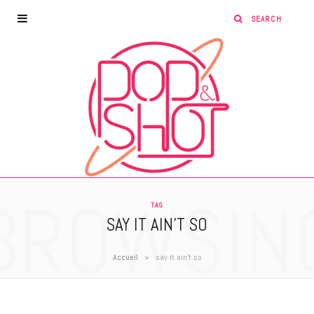
BROWSIN
TAG
SAY IT AIN’T SO
»
Accueil
say it ain't so