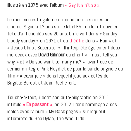
illustré en 1975 avec l’album
« Say it ain’t so ».
Le musicien est également connu pour ses rôles au
cinéma. Signé à 17 ans sur le label EMI, on le retrouve en
tête d’affiche dès ses 20 ans. On le voit dans « Sunday
bloody sunday » en 1971 et au
théâtre
dans « Hair » et
« Jesus Christ Superstar ». Il interprète également deux
morceaux avec
David Gilmour
au chant « I must tell you
why » et « Do you want to marry me? » avant que ce
dernier n’intègre Pink Floyd et ce pour la bande originale du
film « A cœur joie » dans lequel il joue aux côtés de
Brigitte Bardot et Jean Rochefort.
Touche-à-tout, il écrit son auto-biographie en 2011
intitulé
« En passant »
, en 2012 il rend hommage à ses
idoles avec l’album « My Back pages » sur lequel il
interprète du Bob Dylan, The Who, Dido …