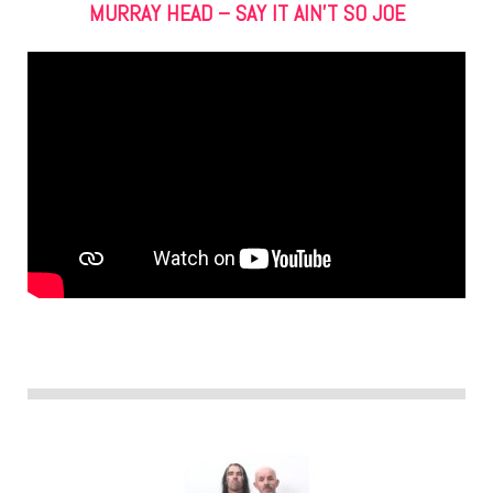
MURRAY HEAD – SAY IT AIN’T SO JOE