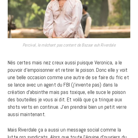
Percival, le méchant pas content de Bazaar euh Riverdale
Nés certes mais nez creux aussi puisque Veronica, a le
pouvoir d’empoisonner et retirer le poison. Donc elle y voit
une belle occasion comme une autre de se faire du fric et
se lance avec un agent du FBI (j’invente pas) dans la
création d’absinthe mais pas toxique, elle suce le poison
des bouteilles je vous ai dit. Et voilà que ça trinque aux
shots verts en continue. J’en prendrai bien un petit verre
aussi maintenant.
Mais Riverdale ça a aussi un message social comme la
lutte pro syndicats. Alors que toute l’équipe d’ouvriers du