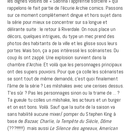
les dignes voisins de « Sabrina l’apprentie sorcière » qui
rappelons-le fait partie de l’écurie Archie comics. Passons
sur ce moment complètement dingue et hors sujet dans
la série pour mieux se concentrer sur sa longue et
délirante suite : le retour à Riverdale. On nous place un
décors, quelques intrigues, du type un mec prend des
photos des habitants de la ville et les glisse sous leurs
portes. Mais bon, ça a pas intéressé les scénaristes. Du
coup ils ont zappé. Une explosion survient dans la
chambre d’Archie. Et voilà que les personnages principaux
ont des supers pouvoirs. Pour que ça colle les scénaristes
se sont tout de même demandé, c’est quoi finalement
l’âme de la série ? Les milshakes avec une cerises dessus.
T’es sûr ? Pas les personnages sinon ou la trame de … ?
Ta gueule tu colles un milshake, les acteurs et un burger
et on est bons. Voilà. Sauf que la suite de la saison va
sans habilité aucune mixer/ pomper du Stephen King à
base de
Bazaar, Charlie, la Tempête du Siècle, Dôme
(???!!!!!!!) mais aussi
Le Silence des agneaux, American