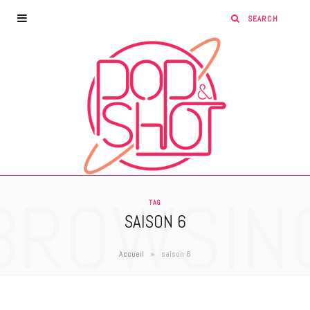
BROWSIN
TAG
SAISON 6
»
Accueil
saison 6