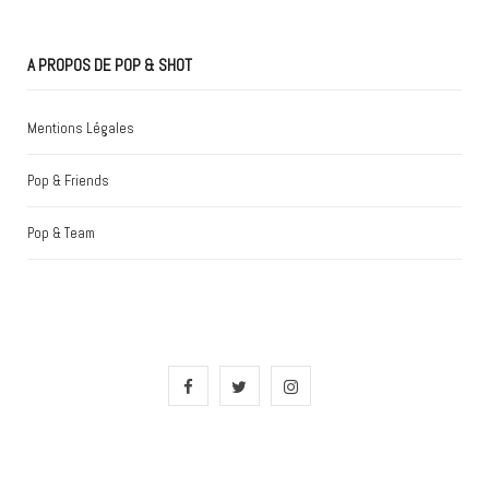
A PROPOS DE POP & SHOT
Mentions Légales
Pop & Friends
Pop & Team
F
T
I
a
w
n
c
i
s