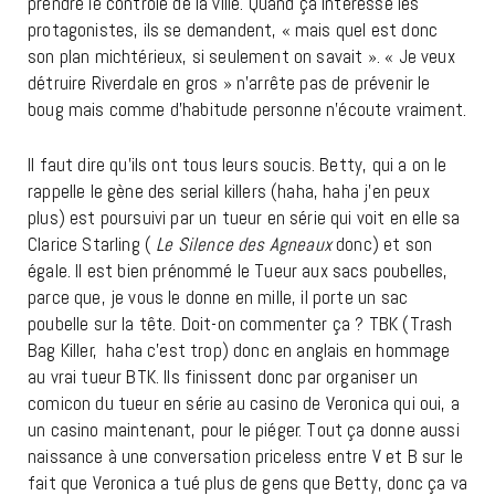
prendre le contrôle de la ville. Quand ça intéresse les
protagonistes, ils se demandent, « mais quel est donc
son plan michtérieux, si seulement on savait ». « Je veux
détruire Riverdale en gros » n’arrête pas de prévenir le
boug mais comme d’habitude personne n’écoute vraiment.
Il faut dire qu’ils ont tous leurs soucis. Betty, qui a on le
rappelle le gène des serial killers (haha, haha j’en peux
plus) est poursuivi par un tueur en série qui voit en elle sa
Clarice Starling (
Le Silence des Agneaux
donc) et son
égale. Il est bien prénommé le Tueur aux sacs poubelles,
parce que, je vous le donne en mille, il porte un sac
poubelle sur la tête. Doit-on commenter ça ? TBK (Trash
Bag Killer, haha c’est trop) donc en anglais en hommage
au vrai tueur BTK. Ils finissent donc par organiser un
comicon du tueur en série au casino de Veronica qui oui, a
un casino maintenant, pour le piéger. Tout ça donne aussi
naissance à une conversation priceless entre V et B sur le
fait que Veronica a tué plus de gens que Betty, donc ça va