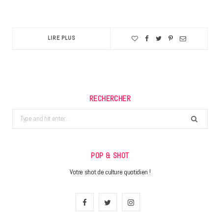
LIRE PLUS
RECHERCHER
Search
for:
POP & SHOT
Votre shot de culture quotidien !
F
T
I