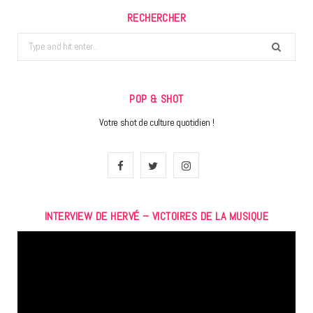
RECHERCHER
Search
for:
POP & SHOT
Votre shot de culture quotidien !
F
T
I
a
w
n
INTERVIEW DE HERVÉ – VICTOIRES DE LA MUSIQUE
c
i
s
Lecteur
e
t
t
vidéo
b
t
a
o
e
g