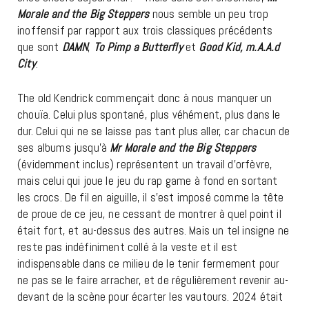
Morale and the Big Steppers
nous semble un peu trop
inoffensif par rapport aux trois classiques précédents
que sont
DAMN
,
To Pimp a Butterfly
et
Good Kid, m.A.A.d
City
.
The old Kendrick commençait donc à nous manquer un
chouïa. Celui plus spontané, plus véhément, plus dans le
dur. Celui qui ne se laisse pas tant plus aller, car chacun de
ses albums jusqu’à
Mr Morale and the Big Steppers
(évidemment inclus) représentent un travail d’orfèvre,
mais celui qui joue le jeu du rap game à fond en sortant
les crocs. De fil en aiguille, il s’est imposé comme la tête
de proue de ce jeu, ne cessant de montrer à quel point il
était fort, et au-dessus des autres. Mais un tel insigne ne
reste pas indéfiniment collé à la veste et il est
indispensable dans ce milieu de le tenir fermement pour
ne pas se le faire arracher, et de régulièrement revenir au-
devant de la scène pour écarter les vautours. 2024 était