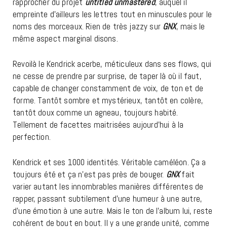
rapprocher du projet
untitled unmastered
, auquel il
empreinte d’ailleurs les lettres tout en minuscules pour le
noms des morceaux. Rien de très jazzy sur
GNX
, mais le
même aspect marginal disons.
Revoilà le Kendrick acerbe, méticuleux dans ses flows, qui
ne cesse de prendre par surprise, de taper là où il faut,
capable de changer constamment de voix, de ton et de
forme. Tantôt sombre et mystérieux, tantôt en colère,
tantôt doux comme un agneau, toujours habité.
Tellement de facettes maitrisées aujourd’hui à la
perfection.
Kendrick et ses 1000 identités. Véritable caméléon. Ça a
toujours été et ça n’est pas près de bouger.
GNX
fait
varier autant les innombrables manières différentes de
rapper, passant subtilement d’une humeur à une autre,
d’une émotion à une autre. Mais le ton de l’album lui, reste
cohérent de bout en bout. Il y a une grande unité, comme