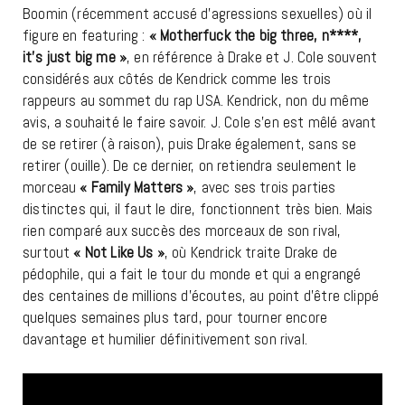
Boomin (récemment accusé d’agressions sexuelles) où il
figure en featuring :
« Motherfuck the big three, n****,
it’s just big me »
, en référence à Drake et J. Cole souvent
considérés aux côtés de Kendrick comme les trois
rappeurs au sommet du rap USA. Kendrick, non du même
avis, a souhaité le faire savoir. J. Cole s’en est mêlé avant
de se retirer (à raison), puis Drake également, sans se
retirer (ouille). De ce dernier, on retiendra seulement le
morceau
« Family Matters »
, avec ses trois parties
distinctes qui, il faut le dire, fonctionnent très bien. Mais
rien comparé aux succès des morceaux de son rival,
surtout
« Not Like Us »
, où Kendrick traite Drake de
pédophile, qui a fait le tour du monde et qui a engrangé
des centaines de millions d’écoutes, au point d’être clippé
quelques semaines plus tard, pour tourner encore
davantage et humilier définitivement son rival.