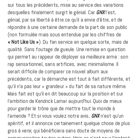
sur tous les précédents, mise au service des variations
desquelles finalement surgit le génial. Car
GNX
l’est,
génial, par sa liberté à être ce qu’il a envie d’être, et de
répondre à une certaine demande de la part de son public
(non formulée mais sous entendue par les chiffres de
« Not Like Us »
). Du fan service en quelque sorte, mais de
qualité. Sans foutage de gueule. Une remise en question
qui permet au rappeur de déployer sa meilleure arme : son
rap sensationnel, sans artifices, avec minimalisme. Il
serait difficile de comparer ce nouvel album aux
précédents, car la démarche est tout à fait différente, et
qu’il n’a pas leur « grandeur » du fait de sa nature même.
Mais fait est qu’il en dit beaucoup sur la position et sur
l’ambition de Kendrick Lamar aujourd’hui. Quoi de mieux
pour garder le trône que de mettre tout le monde à
l’amende ? Et si vous voulez notre avis,
GNX
n’est qu’un
apéritif, et il annonce certainement quelque chose de plus
gros à venir, qui bénéficiera sans doute de moyens de
communication toutes autres. Mais ça n’est pour l’instant