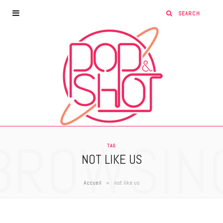
BROWSIN
TAG
NOT LIKE US
»
Accueil
not like us