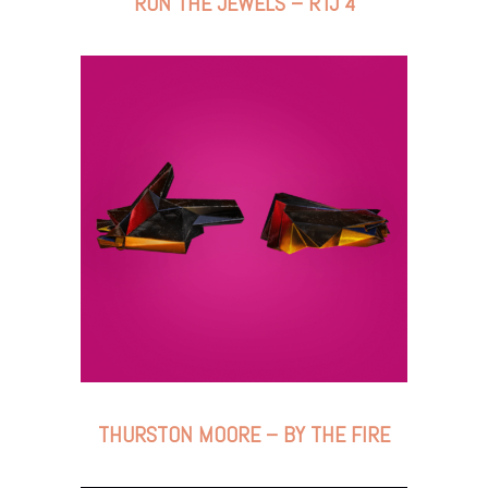
RUN THE JEWELS – RTJ 4
THURSTON MOORE – BY THE FIRE