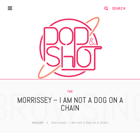
BROWSIN
TAG
MORRISSEY – I AM NOT A DOG ON A
CHAIN
»
Accueil
morrissey - i am not a dog on a chain