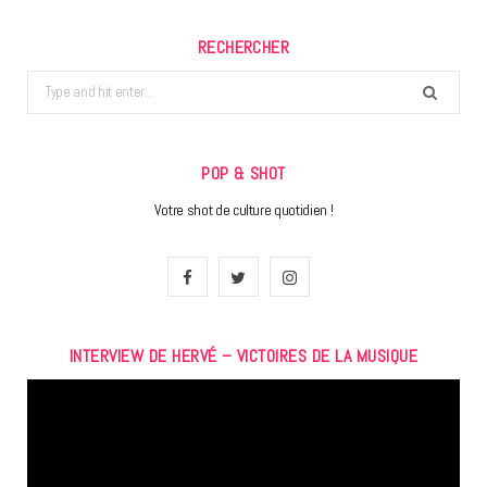
RECHERCHER
Search
for:
POP & SHOT
Votre shot de culture quotidien !
F
T
I
a
w
n
INTERVIEW DE HERVÉ – VICTOIRES DE LA MUSIQUE
c
i
s
Lecteur
e
t
t
vidéo
b
t
a
o
e
g