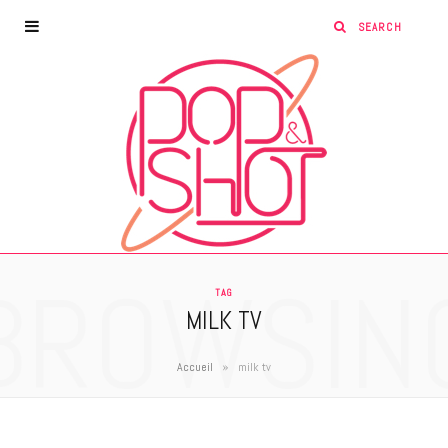
BROWSIN
TAG
MILK TV
»
Accueil
milk tv