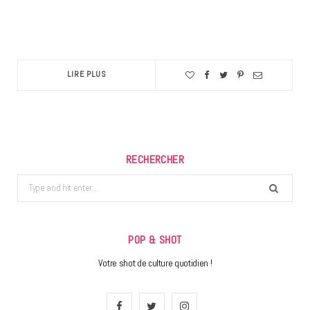
LIRE PLUS
RECHERCHER
Search
for:
POP & SHOT
Votre shot de culture quotidien !
F
T
I