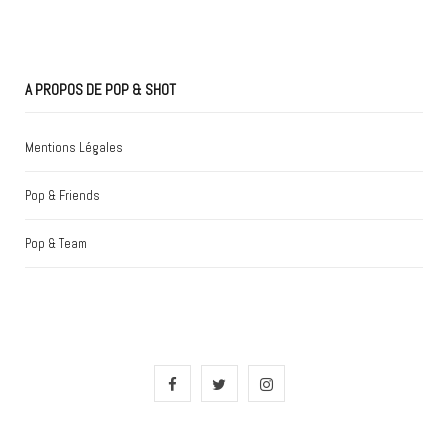
A PROPOS DE POP & SHOT
Mentions Légales
Pop & Friends
Pop & Team
F
T
I
a
w
n