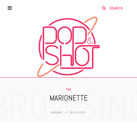
BROWSIN
TAG
MARIONETTE
»
Accueil
Marionette