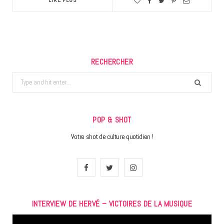
RECHERCHER
Search
for:
POP & SHOT
Votre shot de culture quotidien !
F
T
I
a
w
n
INTERVIEW DE HERVÉ – VICTOIRES DE LA MUSIQUE
c
i
s
Lecteur
e
t
t