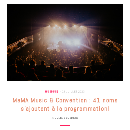
MUSIQUE
14 JUILLET 2023
MaMA Music & Convention : 41 noms
s’ajoutent à la programmation!
by
JULIA ESCUDERO