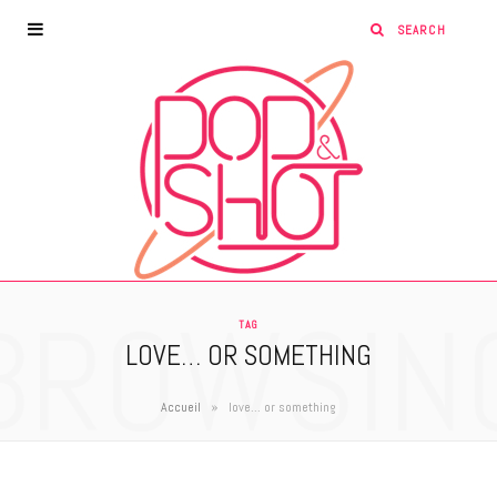
BROWSIN
TAG
LOVE… OR SOMETHING
»
Accueil
love... or something