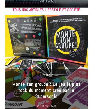
9 JUIN 2026
TOUS NOS ARTICLES LIFESTYLE ET SOCIÉTÉ
LIFESTYLE
Monte ton groupe : Le jeu le plus
35 Mi
rock du moment créé par le
« J’es
Supersonic
ma t
18 JANVIER 2023