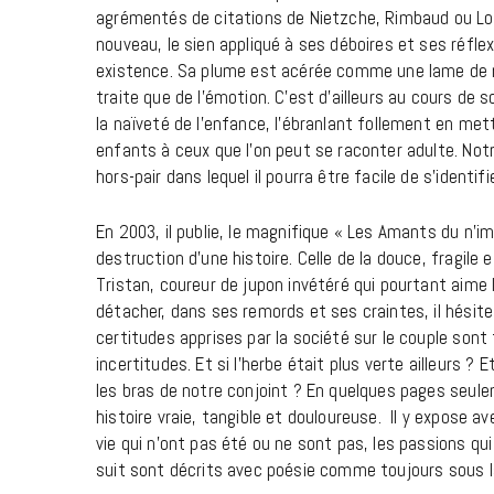
agrémentés de citations de Nietzche, Rimbaud ou Louis
nouveau, le sien appliqué à ses déboires et ses réflex
existence. Sa plume est acérée comme une lame de ras
traite que de l’émotion. C’est d’ailleurs au cours de 
la naïveté de l’enfance, l’ébranlant follement en me
enfants à ceux que l’on peut se raconter adulte. Notr
hors-pair dans lequel il pourra être facile de s’identif
En 2003, il publie, le magnifique « Les Amants du n’i
destruction d’une histoire. Celle de la douce, fragile
Tristan, coureur de jupon invétéré qui pourtant aime l
détacher, dans ses remords et ses craintes, il hési
certitudes apprises par la société sur le couple son
incertitudes. Et si l’herbe était plus verte ailleurs 
les bras de notre conjoint ? En quelques pages seul
histoire vraie, tangible et douloureuse. Il y expose a
vie qui n’ont pas été ou ne sont pas, les passions qu
suit sont décrits avec poésie comme toujours sous la