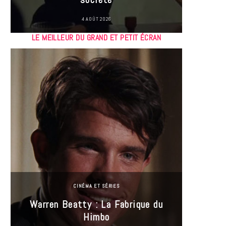
4 AOÛT 2026
LE MEILLEUR DU GRAND ET PETIT ÉCRAN
CINÉMA ET SÉRIES
Incel
Warren Beatty : La Fabrique du
genre i
Himbo