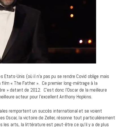
à la Cité des Sciences
14 DÉCEMBRE 2022
es Etats-Unis (où il n’a pas pu se rendre Covid oblige mais
n film « The Father ». Ce premier long-métrage à la
ère » datant de 2012. C’est donc l’Oscar de la meilleure
illeure acteur pour l’excellent Anthony Hopkins.
MUSIQUE
onales remportent un succès international et se voient
 Oscar, la victoire de Zeller, résonne tout particulièrement
Cage The Elephant, l’ivoire du rock
s les arts, la littérature est peut-être ce qu’il y a de plus
dévoile « Beaches In Tennessee »