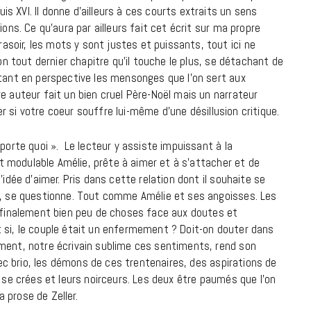
7 JUIN 2026
 XVI. Il donne d’ailleurs à ces courts extraits un sens
ions. Ce qu’aura par ailleurs fait cet écrit sur ma propre
oir, les mots y sont justes et puissants, tout ici ne
son tout dernier chapitre qu’il touche le plus, se détachant de
ttant en perspective les mensonges que l’on sert aux
e auteur fait un bien cruel Père-Noël mais un narrateur
ier si votre coeur souffre lui-même d’une désillusion critique.
mporte quoi ». Le lecteur y assiste impuissant à la
 et modulable Amélie, prête à aimer et à s’attacher et de
’idée d’aimer. Pris dans cette relation dont il souhaite se
te, se questionne. Tout comme Amélie et ses angoisses. Les
LIFESTYLE
t finalement bien peu de choses face aux doutes et
Gainsbourg, toute une vie :
? Et si, le couple était un enfermement ? Doit-on douter dans
documentaire plus Ginsburg que
ement, notre écrivain sublime ces sentiments, rend son
Gainsbarre à ne pas manquer sur
vec brio, les démons de ces trentenaires, des aspirations de
France 3
i se crées et leurs noirceurs. Les deux être paumés que l’on
 prose de Zeller.
18 FÉVRIER 2021