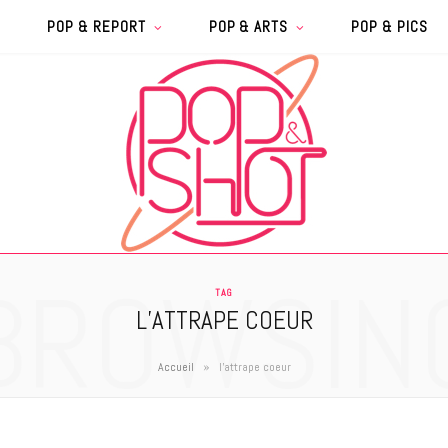
POP & REPORT
POP & ARTS
POP & PICS
BROWSIN
TAG
L’ATTRAPE COEUR
»
Accueil
l'attrape coeur