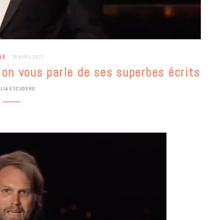
LE
26 AVRIL 2021
, on vous parle de ses superbes écrits
ULIA ESCUDERO
BONS PLANS
Les Eclatantes : une soirée entre
concerts, expos, kart, aéroplume…