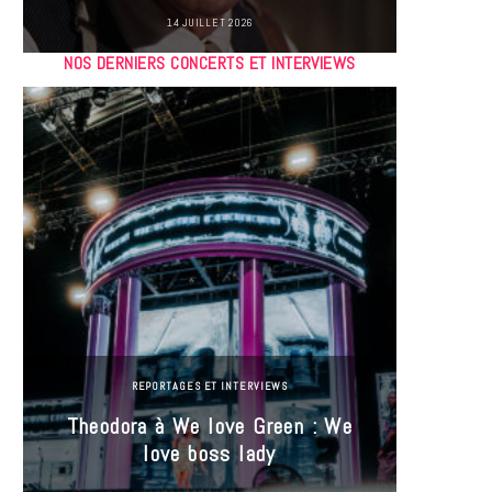
14 JUILLET 2026
NOS DERNIERS CONCERTS ET INTERVIEWS
REPORTAGES ET INTERVIEWS
Theodora à We love Green : We
Hayle
love boss lady
Gree