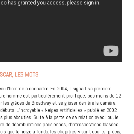
9 JUIN 2026
OSCAR, LES MOTS
nu l’homme à connaître. En 2004, il signait sa première
notre homme est particulièrement prolifique, pas moins de 12
r les grâces de Broadway et se glisser derrière la caméra.
REPORTAGES ET INTERVIEWS
 débuts. L’incroyable « Neiges Artificielles » publié en 2002
We Love Green se met au vert sur
 plus abouties. Suite à la perte de sa relation avec Lou, le
la Montagne de Gorillaz
gré de déambulations parisiennes, d’introspections blasées,
is que la neige a fondu. les chapitres y sont courts, précis,