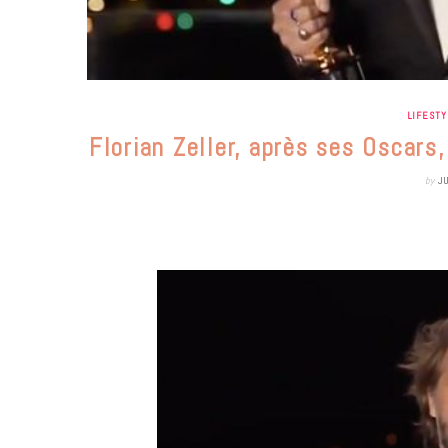
LIFESTY
Florian Zeller, après ses Oscars
by
J