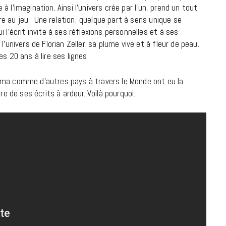
e à l’imagination. Ainsi l’univers crée par l’un, prend un tout
dre au jeu. Une relation, quelque part à sens unique se
18 JUILLET 2026
 l’écrit invite à ses réflexions personnelles et à ses
’univers de Florian Zeller, sa plume vive et à fleur de peau.
s 20 ans à lire ses lignes.
éma comme d’autres pays à travers le Monde ont eu la
re de ses écrits à ardeur. Voilà pourquoi.
CINÉMA ET SÉRIES
Disclosure Day : le retour en grâce
de Steven Spielberg