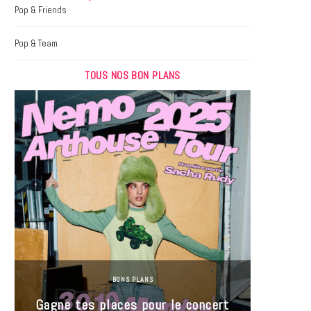
k
a
Pop & Friends
m
Pop & Team
TOUS NOS BON PLANS
BONS PLANS
Jeu-Co
Gagne tes places pour le concert
limit