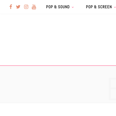
F
T
I
Y
POP & SOUND
POP & SCREEN
a
w
n
o
c
i
s
u
e
t
t
T
b
t
a
u
o
e
g
b
o
r
r
e
k
a