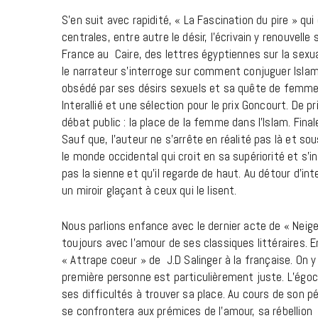
S’en suit avec rapidité, « La Fascination du pire » q
centrales, entre autre le désir, l’écrivain y renouvell
France au Caire, des lettres égyptiennes sur la sexua
le narrateur s’interroge sur comment conjuguer Islam e
obsédé par ses désirs sexuels et sa quête de femmes
Interallié et une sélection pour le prix Goncourt. De pr
débat public : la place de la femme dans l’Islam. Fina
Sauf que, l’auteur ne s’arrête en réalité pas là et s
le monde occidental qui croit en sa supériorité et s’i
pas la sienne et qu’il regarde de haut. Au détour d’int
un miroir glaçant à ceux qui le lisent.
Nous parlions enfance avec le dernier acte de « Neige 
toujours avec l’amour de ses classiques littéraires. 
« Attrape coeur » de J.D Salinger à la française. On y 
première personne est particulièrement juste. L’égoc
ses difficultés à trouver sa place. Au cours de son p
se confrontera aux prémices de l’amour, sa rébellion