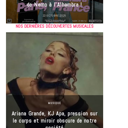
de Nemo à l’Alhambra !
22 OCTOBRE 2025
NOS DERNIÈRES DÉCOUVERTES MUSICALES
MUSIQUE
Ariana Grande, KJ Apa, pression sur
le corps et miroir obscure de notre
Les
société
réin