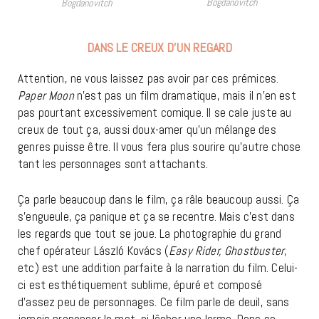
Bogdanovitch
Bogdanovitch
DANS LE CREUX D’UN REGARD
Attention, ne vous laissez pas avoir par ces prémices.
Paper Moon
n’est pas un film dramatique, mais il n’en est
pas pourtant excessivement comique. Il se cale juste au
creux de tout ça, aussi doux-amer qu’un mélange des
genres puisse être. Il vous fera plus sourire qu’autre chose
tant les personnages sont attachants.
Ça parle beaucoup dans le film, ça râle beaucoup aussi. Ça
s’engueule, ça panique et ça se recentre. Mais c’est dans
les regards que tout se joue. La photographie du grand
chef opérateur László Kovács (
Easy Rider,
Ghostbuster
,
etc) est une addition parfaite à la narration du film. Celui-
ci est esthétiquement sublime, épuré et composé
d’assez peu de personnages. Ce film parle de deuil, sans
jamais prononcer le mot, ni lâcher une larme. Dans ce