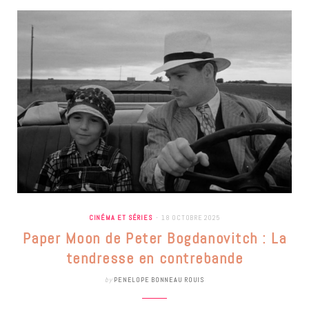
CINÉMA ET SÉRIES
18 OCTOBRE 2025
Paper Moon de Peter Bogdanovitch : La
tendresse en contrebande
by
PENELOPE BONNEAU ROUIS