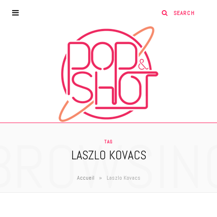
BROWSIN
TAG
LASZLO KOVACS
»
Accueil
Laszlo Kovacs