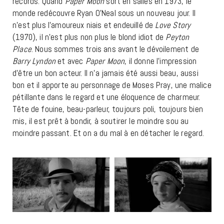
records. Quand
Paper Moon
sort en salles en 1973, le
monde redécouvre Ryan O’Neal sous un nouveau jour. Il
n’est plus l’amoureux niais et endeuillé de
Love Story
(1970), il n’est plus non plus le blond idiot de
Peyton
Place
. Nous sommes trois ans avant le dévoilement de
Barry Lyndon
et avec
Paper Moon
, il donne l’impression
d’être un bon acteur. Il n’a jamais été aussi beau, aussi
bon et il apporte au personnage de Moses Pray, une malice
pétillante dans le regard et une éloquence de charmeur.
Tête de fouine, beau-parleur, toujours poli, toujours bien
mis, il est prêt à bondir, à soutirer le moindre sou au
moindre passant. Et on a du mal à en détacher le regard.