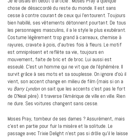
Je le disais en début d’article : Moses Pray a quelque
chose de désaccordé du reste du monde. Il est sans
cesse à contre courant de ceux qui l’entourent. Toujours
bien habillé, ses vêtements détonnent pourtant. De tous
les personnages masculins, il a le style le plus exubérant.
Costume légèrement trop grand à carreaux, chemise à
rayures, cravate à pois, d’autres fois à fleurs. Le motif
est omniprésent et reflète sa vie, toujours en
mouvement, faite de bric et de broc. Lui aussi est
esseulé. C’est un homme qui ne vit que de l’éphémère. Il
survit grâce à ses mots et sa souplesse. On ignore d’où il
vient, son accent change en milieu de film (mais si on a
vu
Barry Lyndon
on sait que les accents c’est pas le fort
de O’Neal père). Il traverse l’Amérique de ville en ville. Rien
ne dure. Ses voitures changent sans cesse.
Moses Pray, tombeur de ses dames ? Assurément, mais
c’est en partie pour fuir la misère et la solitude. Le
passage avec Trixie Delight n’est pas si drôle qu’il le laisse