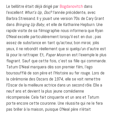
Le bellâtre était déjà dirigé par
Bogdanovitch
dans
l’excellent
What’s Up, Doc?
l’année précédente, avec
Barbra Streisand. Il y jouait une version 70s de Cary Grant
dans
Bringing Up Baby,
et elle de Katharine Hepburn. Une
rapide visite de sa filmographie nous informera que Ryan
O’Neal excelle particulièrement lorsqu’il est en duo ; pas
assez de substance en tant qu’acteur, bon miroir, jolis
yeux, il ne rebondit réellement que si quelqu’un d’autre est
là pour le rattraper. Et,
Paper Moon
en est l’exemple le plus
flagrant. Sauf que cette fois, c’est sa fille qui commande.
Tatum O’Neal marquera dès son premier film, l’ego
boursoufflé de son père et l’Histoire au fer rouge. Lors de
la cérémonie des Oscars de 1974, elle se voit remettre
l’Oscar de la meilleure actrice dans un second rôle. Elle a
neuf ans et devient la plus jeune comédienne
récompensée. Cela fait cinquante et un ans et Tatum
porte encore cette couronne. Une réussite qui ne le fera
pas briller à la maison, puisque O’Neal père n’était