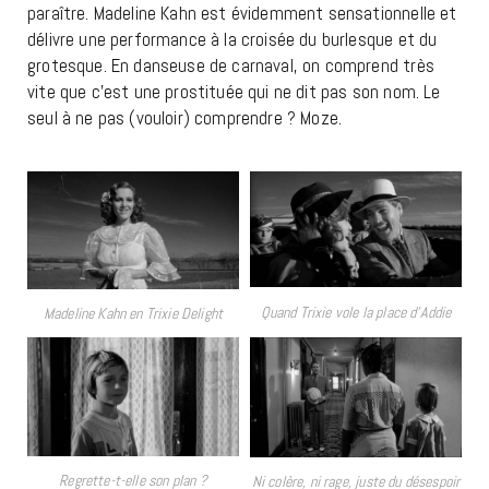
paraître. Madeline Kahn est évidemment sensationnelle et
délivre une performance à la croisée du burlesque et du
grotesque. En danseuse de carnaval, on comprend très
vite que c’est une prostituée qui ne dit pas son nom. Le
seul à ne pas (vouloir) comprendre ? Moze.
Quand Trixie vole la place d’Addie
Madeline Kahn en Trixie Delight
Regrette-t-elle son plan ?
Ni colère, ni rage, juste du désespoir