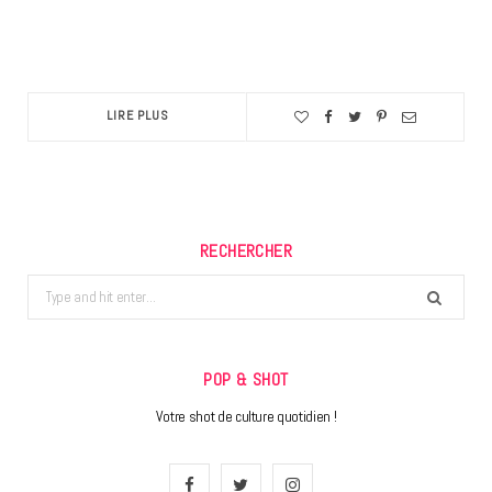
LIRE PLUS
RECHERCHER
Search
for:
POP & SHOT
Votre shot de culture quotidien !
F
T
I