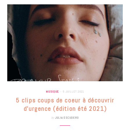
MUSIQUE
5 JUILLET 2021
5 clips coups de coeur à découvrir
d’urgence (édition été 2021)
by
JULIA ESCUDERO