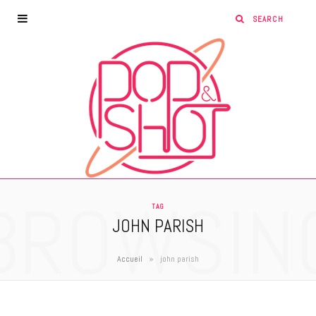
BROWSIN
TAG
JOHN PARISH
»
Accueil
john parish