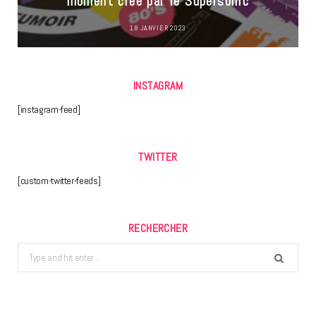
moment créé par le Supersonic
18 JANVIER 2023
INSTAGRAM
[instagram-feed]
TWITTER
[custom-twitter-feeds]
RECHERCHER
Search
for: