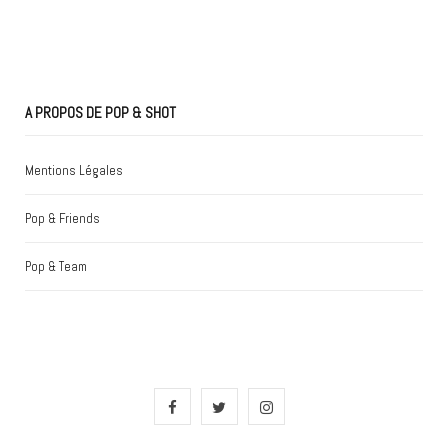
A PROPOS DE POP & SHOT
Mentions Légales
Pop & Friends
Pop & Team
F
T
I
a
w
n