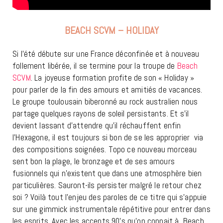
BEACH SCVM – HOLIDAY
Si l’été débute sur une France déconfinée et à nouveau
follement libérée, il se termine pour la troupe de
Beach
SCVM
. La joyeuse formation profite de son « Holiday »
pour parler de la fin des amours et amitiés de vacances.
Le groupe toulousain biberonné au rock australien nous
partage quelques rayons de soleil persistants. Et s’il
devient lassant d’attendre qu’il réchauffent enfin
l’Hexagone, il est toujours si bon de se les approprier via
des compositions soignées. Topo ce nouveau morceau
sent bon la plage, le bronzage et de ses amours
fusionnels qui n’existent que dans une atmosphère bien
particulières. Sauront-ils persister malgré le retour chez
soi ? Voilà tout l’enjeu des paroles de ce titre qui s’appuie
sur une gimmick instrumentale répétitive pour entrer dans
les esprits. Avec les accents 90’s qu’on connait à Beach