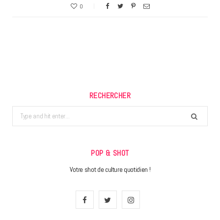
0
RECHERCHER
Search
for:
POP & SHOT
Votre shot de culture quotidien !
F
T
I
a
w
n