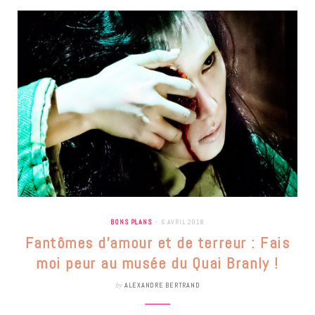
BONS PLANS
6 AVRIL 2018
Fantômes d’amour et de terreur : Fais
moi peur au musée du Quai Branly !
by
ALEXANDRE BERTRAND