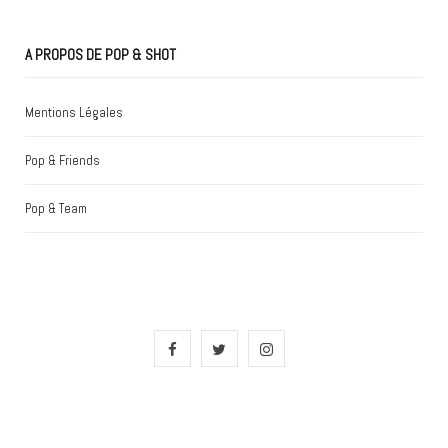
A PROPOS DE POP & SHOT
Mentions Légales
Pop & Friends
Pop & Team
F
T
I
a
w
n
c
i
s