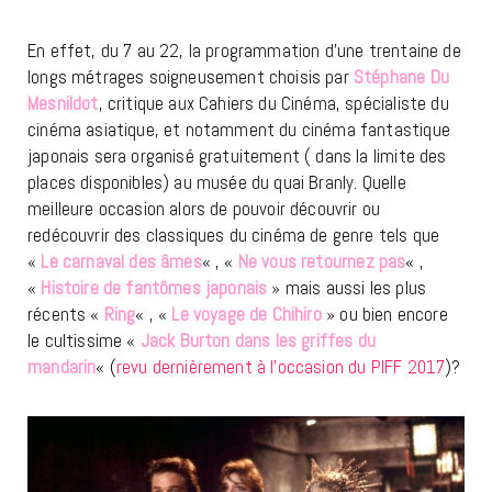
En effet, du 7 au 22, la programmation d’une trentaine de
longs métrages soigneusement choisis par
Stéphane Du
Mesnildot
, critique aux Cahiers du Cinéma, spécialiste du
cinéma asiatique, et notamment du cinéma fantastique
japonais sera organisé gratuitement ( dans la limite des
places disponibles) au musée du quai Branly. Quelle
meilleure occasion alors de pouvoir découvrir ou
redécouvrir des classiques du cinéma de genre tels que
«
Le carnaval des âmes
« , «
Ne vous retournez pas
« ,
«
Histoire de fantômes japonais
» mais aussi les plus
récents «
Ring
« , «
Le voyage de Chihiro
» ou bien encore
le cultissime «
Jack Burton dans les griffes du
mandarin
« (
revu dernièrement à l’occasion du PIFF 2017
)?