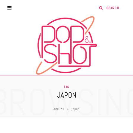
BROWSIN
TAG
JAPON
»
Accueil
japon