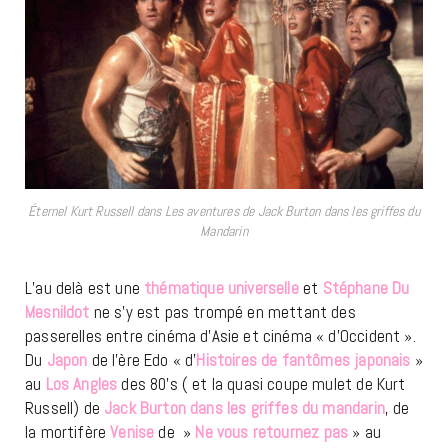
Éternel Kurt Russell dans Les aventures de Jack Burton dans les griffes du
Mandarin
L’au delà est une
thématique universelle
et
Stéphane Du
Mesnildot
ne s’y est pas trompé en mettant des
passerelles entre cinéma d’Asie et cinéma « d’Occident ».
Du
Japon
de l’ère Edo « d’
Histoires de fantômes japonais
»
au
Los Angles
des 80’s ( et la quasi coupe mulet de Kurt
Russell) de
Jack Burton dans les griffes du mandarin
, de
la mortifère
Venise
de »
Ne vous retournez pas
» au