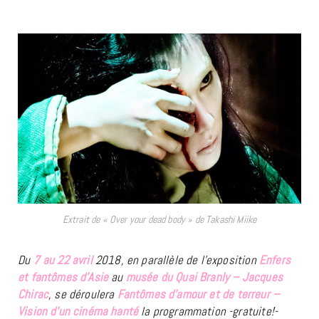
Extrait de « Over your dead body » de Takashi Miike
Du
7 au 22 avril
2018, en parallèle de l’exposition
Enfers
et fantômes d’Asie
au
musée du Quai Branly – Jacques
Chirac
, se déroulera
Fantômes d’amour et de terreur –
Vision d’un cinéma hanté
la programmation -gratuite!-