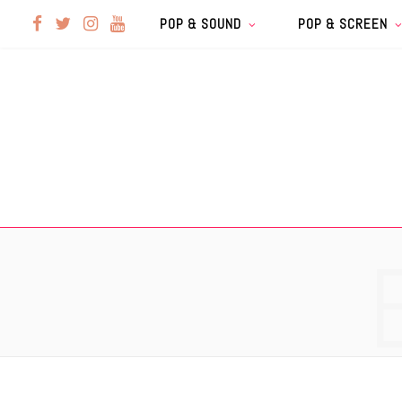
F
T
I
Y
POP & SOUND
POP & SCREEN
a
w
n
o
c
i
s
u
e
t
t
T
b
t
a
u
o
e
g
b
o
r
r
e
k
a