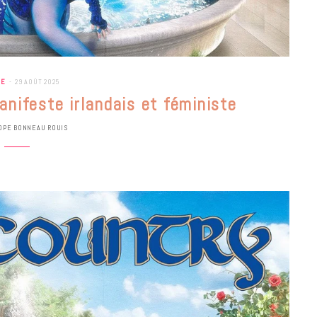
UE
29 AOÛT 2025
nifeste irlandais et féministe
OPE BONNEAU ROUIS
BONS PLANS
Les Eclatantes : une soirée entre
concerts, expos, kart, aéroplume…