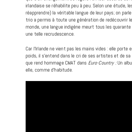
irlandaise se réhabilite peu à peu. Selon une étude, l
réapprendre) la véritable langue de leur pays; on parl
trio a permis à toute une génération de redécouvrir l
monde, une langue indigène meurt tous les quarante j
une telle recrudescence.
Car l’Irlande ne vient pas les mains vides : elle port
poids, il s’entend dans le cri de ses artistes et de sa
que rend hommage CMAT dans
Euro-Country :
Un alb
elle, comme d’habitude.