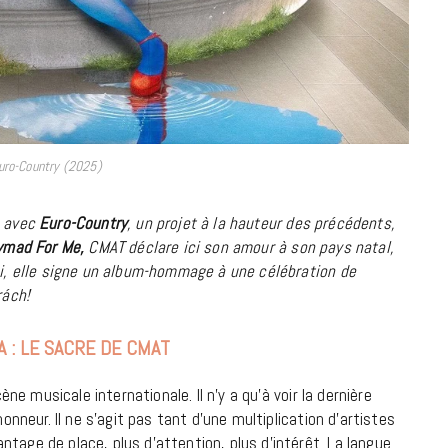
18 JUILLET 2026
uro-Country (2025)
n avec
Euro-Country
, u
n projet à la hauteur des précédents,
mad For Me,
CMAT déclare ici son amour à son pays natal,
ssi, elle signe un album-hommage à une célébration de
rách!
A : LE SACRE DE CMAT
CINÉMA ET SÉRIES
ène musicale internationale. Il n’y a qu’à voir la dernière
Disclosure Day : le retour en grâce
’honneur. Il ne s’agit pas tant d’une multiplication d’artistes
de Steven Spielberg
tage de place, plus d’attention, plus d’intérêt. La langue