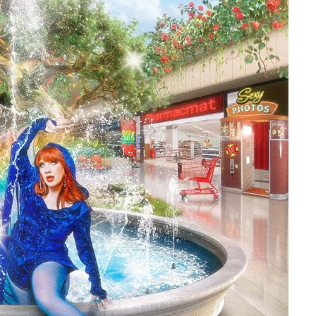
à la Cité des Sciences
14 DÉCEMBRE 2022
MUSIQUE
Cage The Elephant, l’ivoire du rock
dévoile « Beaches In Tennessee »