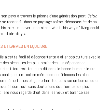
 son pays à travers le prisme d’une génération post-
Celtic
le se reconnaît dans ce paysage abîmé, déconnectée de sa
histoire : « I never understood what this way of living could
ck of idеntity ».
ES ET LARMES EN ÉQUILIBRE
le a cette facilité déconcertante à allier pop culture avec le
rle des blessures les plus profondes : la dépendance
ourtant tout est toujours dit dans la bonne humeur, le rire
s contagieux et colore même les confidences les plus
 en même temps et ça se finit toujours sur un bon cri ou un
mour à l’écrit est sans doute l’une des formes les plus
 : elle nous regarde droit dans les yeux et balance ses