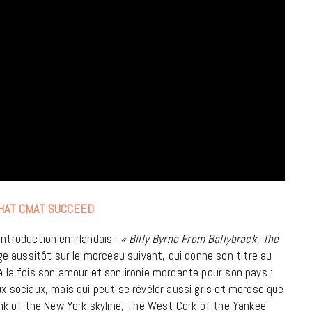
7 JUIN 2026
LIFESTYLE
THAT CMAT SUCCEED
Gainsbourg, toute une vie :
ntroduction en irlandais :
« Billy Byrne From Ballybrack, The
documentaire plus Ginsburg que
e aussitôt sur le morceau suivant, qui donne son titre au
Gainsbarre à ne pas manquer sur
 à la fois son amour et son ironie mordante pour son pays :
France 3
ux sociaux, mais qui peut se révéler aussi gris et morose que
18 FÉVRIER 2021
think of the New York skyline, The West Cork of the Yankee