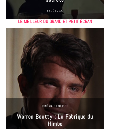
4 AOÛT 2026
LE MEILLEUR DU GRAND ET PETIT ÉCRAN
CINÉMA ET SÉRIES
Incel
Warren Beatty : La Fabrique du
genre i
Himbo