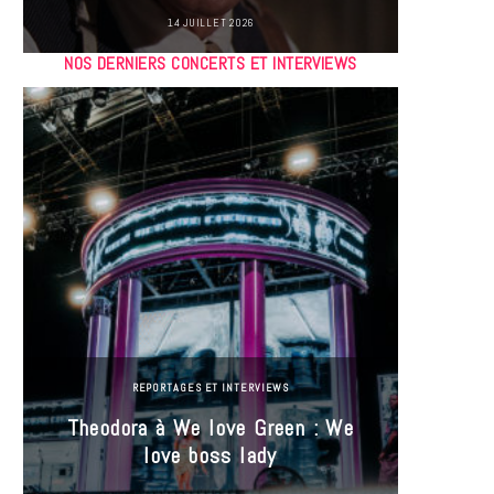
14 JUILLET 2026
NOS DERNIERS CONCERTS ET INTERVIEWS
REPORTAGES ET INTERVIEWS
Theodora à We love Green : We
Hayle
love boss lady
Gree