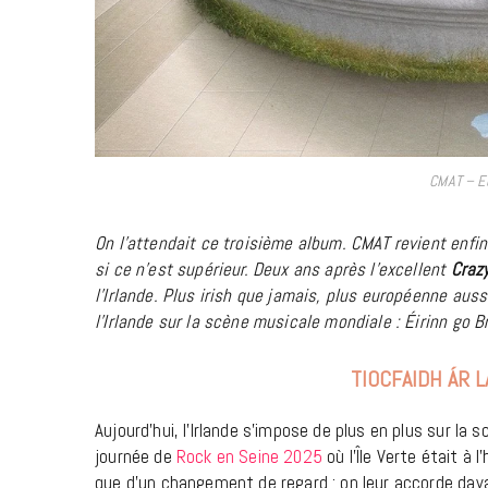
CMAT – E
On l’attendait ce troisième album. CMAT revient enfi
si ce n’est supérieur
. Deux ans après l’excellent
Crazy
l’Irlande. Plus irish que jamais, plus européenne au
l’Irlande sur la scène musicale mondiale :
Éirinn go B
TIOCFAIDH ÁR L
Aujourd’hui, l’Irlande s’impose de plus en plus sur la sc
journée de
Rock en Seine 2025
où l’Île Verte était à l
que d’un changement de regard : on leur accorde davan