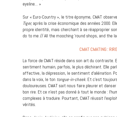
eyeline… »
Sur « Euro-Country », le titre éponyme, CMAT observe
Tiger,
après la crise économique des années 2000. El
propre identité, mais cherchant à se réapproprier son 
do to me //
All the mooching ’round shops
,
and the la
CMAT CMATING : RIR
La force de CMAT réside dans son art du contraste. El
sentiment humain, parfois, le plus déchirant. Elle pa
affective, la dépression, le sentiment d’aliénation. P
dans la voix, le ton
tongue-in-cheek.
Et c’est toujour
douloureuses. CMAT sait nous faire pleurer et danser
bon rire. Et ce n’est pas donné à tout le monde : l’hu
complexes à traduire. Pourtant, CMAT réussit l’exploit
vérités.