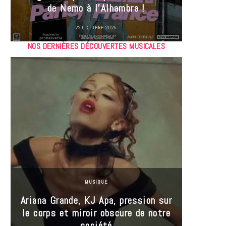
de Nemo à l’Alhambra !
22 OCTOBRE 2025
NOS DERNIÈRES DÉCOUVERTES MUSICALES
MUSIQUE
Ariana Grande, KJ Apa, pression sur
le corps et miroir obscure de notre
Les
société
réin