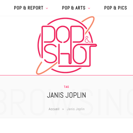
POP & REPORT
POP & ARTS
POP & PICS
BROWSIN
TAG
JANIS JOPLIN
»
Accueil
Janis Joplin