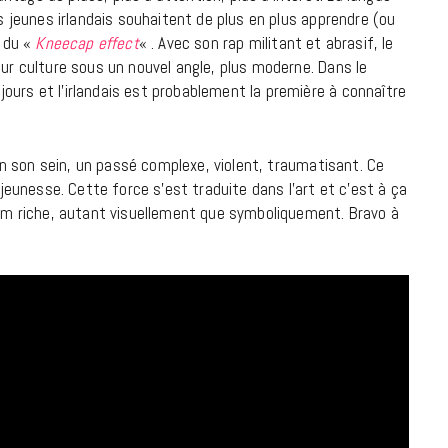
es jeunes irlandais souhaitent de plus en plus apprendre (ou
9 JUIN 2026
e du «
Kneecap effect
« . Avec son rap militant et abrasif, le
eur culture sous un nouvel angle, plus moderne. Dans le
ours et l’irlandais est probablement la première à connaître
e en son sein, un passé complexe, violent, traumatisant. Ce
 jeunesse. Cette force s’est traduite dans l’art et c’est à ça
um riche, autant visuellement que symboliquement. Bravo à
REPORTAGES ET INTERVIEWS
We Love Green se met au vert sur
la Montagne de Gorillaz