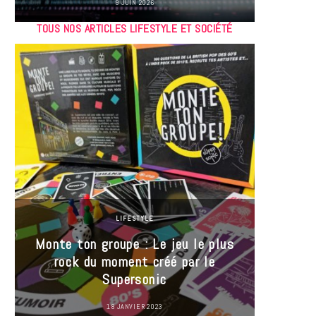
9 JUIN 2026
TOUS NOS ARTICLES LIFESTYLE ET SOCIÉTÉ
LIFESTYLE
Monte ton groupe : Le jeu le plus
35 Mi
rock du moment créé par le
« J’es
Supersonic
ma t
18 JANVIER 2023