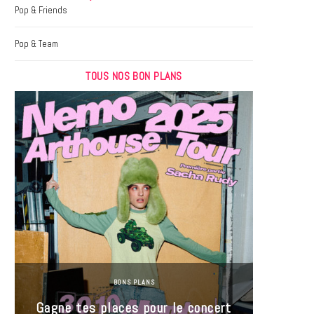
k
a
Pop & Friends
m
Pop & Team
TOUS NOS BON PLANS
BONS PLANS
Jeu-Co
Gagne tes places pour le concert
limit