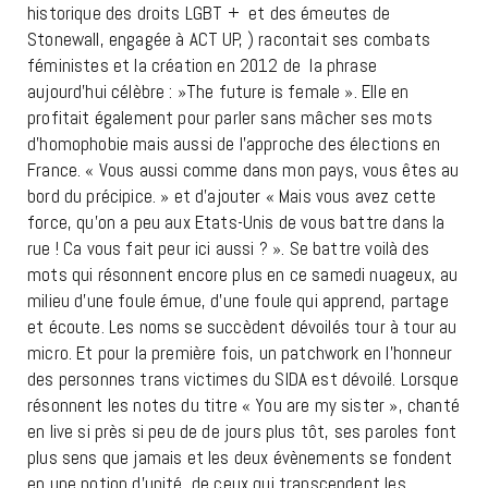
historique des droits LGBT + et des émeutes de
Stonewall, engagée à ACT UP, ) racontait ses combats
féministes et la création en 2012 de la phrase
aujourd’hui célèbre : »The future is female ». Elle en
profitait également pour parler sans mâcher ses mots
d’homophobie mais aussi de l’approche des élections en
France. « Vous aussi comme dans mon pays, vous êtes au
bord du précipice. » et d’ajouter « Mais vous avez cette
force, qu’on a peu aux Etats-Unis de vous battre dans la
rue ! Ca vous fait peur ici aussi ? ». Se battre voilà des
mots qui résonnent encore plus en ce samedi nuageux, au
milieu d’une foule émue, d’une foule qui apprend, partage
et écoute. Les noms se succèdent dévoilés tour à tour au
micro. Et pour la première fois, un patchwork en l’honneur
des personnes trans victimes du SIDA est dévoilé. Lorsque
résonnent les notes du titre « You are my sister », chanté
en live si près si peu de de jours plus tôt, ses paroles font
plus sens que jamais et les deux évènements se fondent
en une notion d’unité, de ceux qui transcendent les