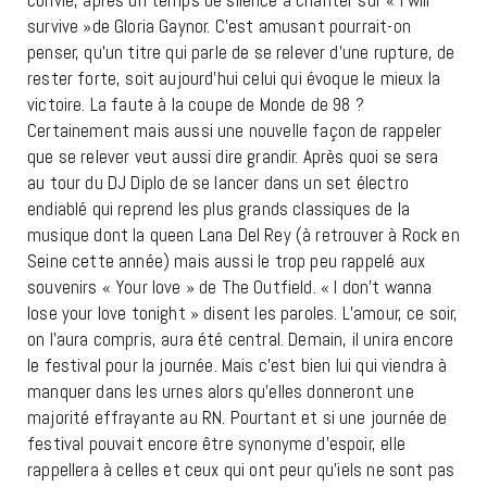
convié, après un temps de silence à chanter sur « I will
survive »de Gloria Gaynor. C’est amusant pourrait-on
penser, qu’un titre qui parle de se relever d’une rupture, de
rester forte, soit aujourd’hui celui qui évoque le mieux la
victoire. La faute à la coupe de Monde de 98 ?
Certainement mais aussi une nouvelle façon de rappeler
que se relever veut aussi dire grandir. Après quoi se sera
au tour du DJ Diplo de se lancer dans un set électro
endiablé qui reprend les plus grands classiques de la
musique dont la queen Lana Del Rey (à retrouver à Rock en
Seine cette année) mais aussi le trop peu rappelé aux
souvenirs « Your love » de The Outfield. « I don’t wanna
lose your love tonight » disent les paroles. L’amour, ce soir,
on l’aura compris, aura été central. Demain, il unira encore
le festival pour la journée. Mais c’est bien lui qui viendra à
manquer dans les urnes alors qu’elles donneront une
majorité effrayante au RN. Pourtant et si une journée de
festival pouvait encore être synonyme d’espoir, elle
rappellera à celles et ceux qui ont peur qu’iels ne sont pas