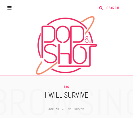
BROWSIN
TAG
I WILL SURVIVE
»
Accueil
i will survive