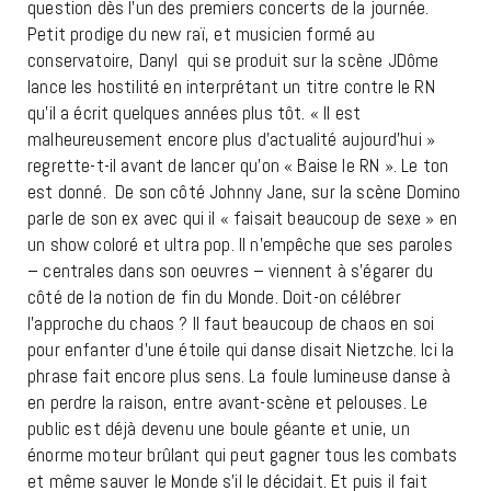
question dès l’un des premiers concerts de la journée.
Petit prodige du new raï, et musicien formé au
conservatoire, Danyl qui se produit sur la scène JDôme
lance les hostilité en interprétant un titre contre le RN
qu’il a écrit quelques années plus tôt. « Il est
malheureusement encore plus d’actualité aujourd’hui »
regrette-t-il avant de lancer qu’on « Baise le RN ». Le ton
est donné. De son côté Johnny Jane, sur la scène Domino
parle de son ex avec qui il « faisait beaucoup de sexe » en
un show coloré et ultra pop. Il n’empêche que ses paroles
– centrales dans son oeuvres – viennent à s’égarer du
côté de la notion de fin du Monde. Doit-on célébrer
l’approche du chaos ? Il faut beaucoup de chaos en soi
pour enfanter d’une étoile qui danse disait Nietzche. Ici la
phrase fait encore plus sens. La foule lumineuse danse à
en perdre la raison, entre avant-scène et pelouses. Le
public est déjà devenu une boule géante et unie, un
énorme moteur brûlant qui peut gagner tous les combats
et même sauver le Monde s’il le décidait. Et puis il fait