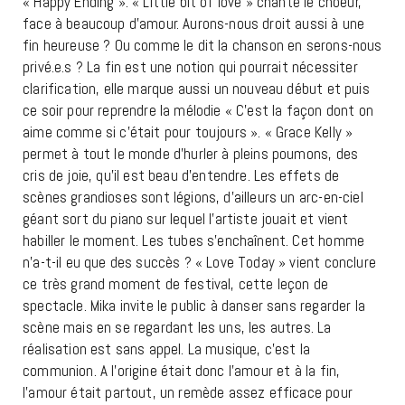
« Happy Ending ». « Little bit of love » chante le choeur,
face à beaucoup d’amour. Aurons-nous droit aussi à une
fin heureuse ? Ou comme le dit la chanson en serons-nous
privé.e.s ? La fin est une notion qui pourrait nécessiter
clarification, elle marque aussi un nouveau début et puis
ce soir pour reprendre la mélodie « C’est la façon dont on
aime comme si c’était pour toujours ». « Grace Kelly »
permet à tout le monde d’hurler à pleins poumons, des
cris de joie, qu’il est beau d’entendre. Les effets de
scènes grandioses sont légions, d’ailleurs un arc-en-ciel
géant sort du piano sur lequel l’artiste jouait et vient
habiller le moment. Les tubes s’enchaînent. Cet homme
n’a-t-il eu que des succès ? « Love Today » vient conclure
ce très grand moment de festival, cette leçon de
spectacle. Mika invite le public à danser sans regarder la
scène mais en se regardant les uns, les autres. La
réalisation est sans appel. La musique, c’est la
communion. A l’origine était donc l’amour et à la fin,
l’amour était partout, un remède assez efficace pour