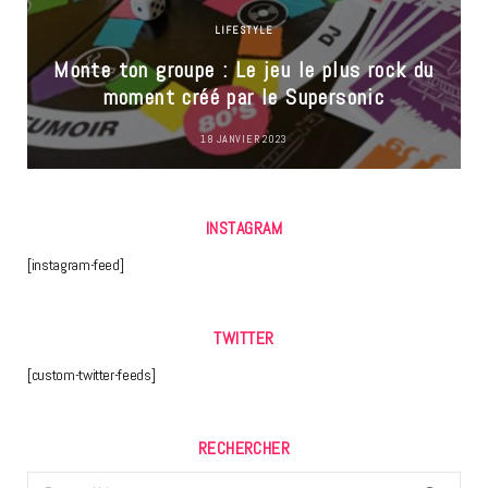
LIFESTYLE
Monte ton groupe : Le jeu le plus rock du
moment créé par le Supersonic
18 JANVIER 2023
INSTAGRAM
[instagram-feed]
TWITTER
[custom-twitter-feeds]
RECHERCHER
Search