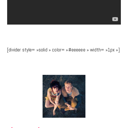
[divider style= »solid » color= »#eeeeee » width= »1px »]