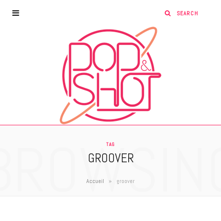
BROWSIN
TAG
GROOVER
»
Accueil
groover