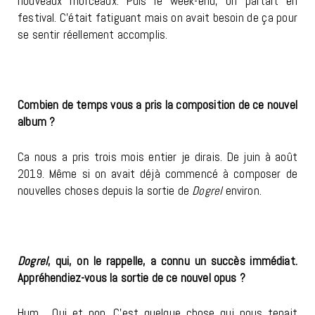
nouveaux morceaux. Puis le week-end, on partait en
festival. C’était fatiguant mais on avait besoin de ça pour
se sentir réellement accomplis.
Combien de temps vous a pris la composition de ce nouvel
album ?
Ca nous a pris trois mois entier je dirais. De juin à août
2019. Même si on avait déjà commencé à composer de
nouvelles choses depuis la sortie de
Dogrel
environ.
Dogrel
, qui, on le rappelle, a connu un succès immédiat.
Appréhendiez-vous la sortie de ce nouvel opus ?
Hum… Oui et non. C’est quelque chose qui nous tenait