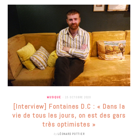
MUSIQUE
15 OCTOBRE 2020
[Interview] Fontaines D.C : « Dans la
vie de tous les jours, on est des gars
très optimistes »
by
LÉONARD POTTIER