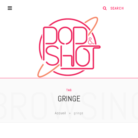
BROWSIN
TAG
GRINGE
»
Accueil
gringe