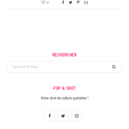
0
RECHERCHER
Search
for:
POP & SHOT
Votre shot de culture quotidien !
F
T
I
a
w
n