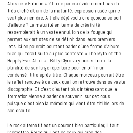
Alors ce « Futique » ? On ne parlera évidemment pas du
très cliché album de la maturité, expression usée qui ne
veut plus rien dire. A-t-elle déjà voulu dire quoique se soit
d’ailleurs ? La maturité en terme de créativité
ressemblerait à un vaste ennui, loin de la fougue qui
permet aux artistes de se définir dans leurs premiers
jets. Ici on pourrait pourtant parler d’une forme d’album
bilan qui ferait suite au plus contesté «
The Myth of the
Happily Ever After
« . Biffy Clyro va y puiser toute la
pluralité de son large répertoire pour en offrir un
condensé, titre après titre. Chaque morceau pourrait être
le reflet renouvelé de ceux que l’on retrouve dans sa vaste
discographie. Et c’est d’autant plus intéressant que la
formation vienne à parler de souvenir sur cet opus
puisque c’est bien la mémoire qui vient être titillée lors de
son écoute.
Le rock alternatif est un courant bien particulier, il faut
l’admettre. Parce qu’il est de ceux qui crée des