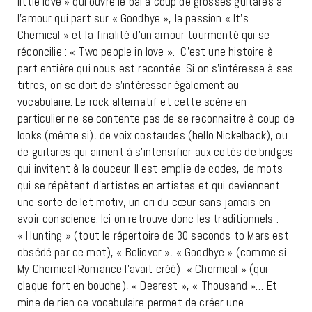
little love » qui ouvre le bal à coup de grosses guitares à
l’amour qui part sur « Goodbye », la passion « It’s
Chemical » et la finalité d’un amour tourmenté qui se
réconcilie : « Two people in love ». C’est une histoire à
part entière qui nous est racontée. Si on s’intéresse à ses
titres, on se doit de s’intéresser également au
vocabulaire. Le rock alternatif et cette scène en
particulier ne se contente pas de se reconnaitre à coup de
looks (même si), de voix costaudes (hello Nickelback), ou
de guitares qui aiment à s’intensifier aux cotés de bridges
qui invitent à la douceur. Il est emplie de codes, de mots
qui se répètent d’artistes en artistes et qui deviennent
une sorte de let motiv, un cri du cœur sans jamais en
avoir conscience. Ici on retrouve donc les traditionnels :
« Hunting » (tout le répertoire de 30 seconds to Mars est
obsédé par ce mot), « Believer », « Goodbye » (comme si
My Chemical Romance l’avait créé), « Chemical » (qui
claque fort en bouche), « Dearest », « Thousand »… Et
mine de rien ce vocabulaire permet de créer une