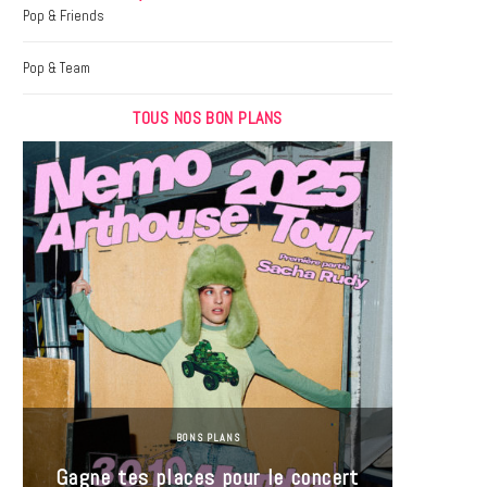
k
a
Pop & Friends
m
Pop & Team
TOUS NOS BON PLANS
BONS PLANS
Jeu-Co
Gagne tes places pour le concert
limit