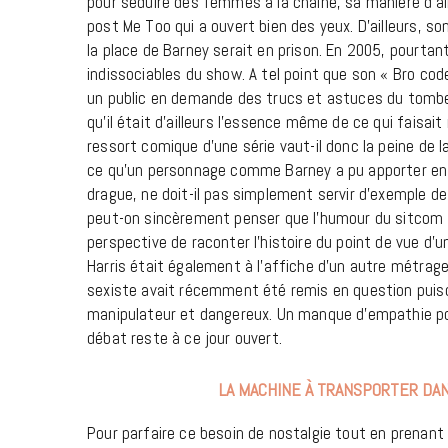
pour séduire des femmes à la chaîne, sa manière d’ail
post Me Too qui a ouvert bien des yeux. D’ailleurs, so
la place de Barney serait en prison. En 2005, pourtan
indissociables du show. A tel point que son « Bro co
un public en demande des trucs et astuces du tombeur /
qu’il était d’ailleurs l’essence même de ce qui faisai
ressort comique d’une série vaut-il donc la peine de l
ce qu’un personnage comme Barney a pu apporter e
drague, ne doit-il pas simplement servir d’exemple d
peut-on sincèrement penser que l’humour du sitcom s
perspective de raconter l’histoire du point de vue d’un
Harris était également à l’affiche d’un autre métrag
sexiste avait récemment été remis en question puis
manipulateur et dangereux. Un manque d’empathie pour
débat reste à ce jour ouvert.
LA MACHINE À TRANSPORTER DAN
Pour parfaire ce besoin de nostalgie tout en prenant