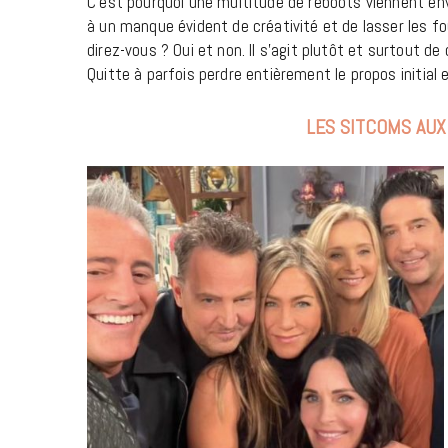
C’est pourquoi une multitude de reboots viennent enva
à un manque évident de créativité et de lasser les f
direz-vous ? Oui et non. Il s’agit plutôt et surtout d
Quitte à parfois perdre entièrement le propos initial
LES SITCOMS AU