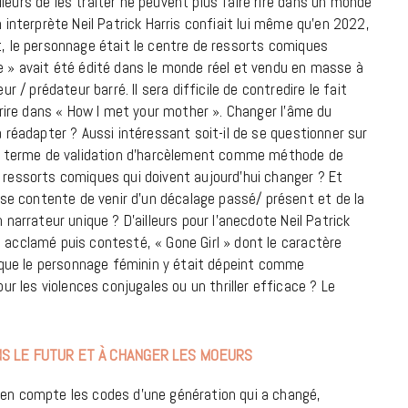
leurs de les traiter ne peuvent plus faire rire dans un monde
9 JUIN 2026
n interprète Neil Patrick Harris confiait lui même qu’en 2022,
t, le personnage était le centre de ressorts comiques
de » avait été édité dans le monde réel et vendu en masse à
 prédateur barré. Il sera difficile de contredire le fait
t rire dans « How I met your mother ». Changer l’âme du
a réadapter ? Aussi intéressant soit-il de se questionner sur
n terme de validation d’harcèlement comme méthode de
e ressorts comiques qui doivent aujourd’hui changer ? Et
e contente de venir d’un décalage passé/ présent et de la
 narrateur unique ? D’ailleurs pour l’anecdote Neil Patrick
e acclamé puis contesté, « Gone Girl » dont le caractère
que le personnage féminin y était dépeint comme
 les violences conjugales ou un thriller efficace ? Le
REPORTAGES ET INTERVIEWS
We Love Green se met au vert sur
S LE FUTUR ET À CHANGER LES MOEURS
la Montagne de Gorillaz
 en compte les codes d’une génération qui a changé,