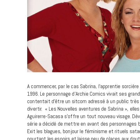
A commencer, par le cas Sabrina, l’apprentie sorcière 
1996. Le personnage d’Archie Comics vivait ses grand
contentait d’être un sitcom adressé à un public très j
divertir.
« Les Nouvelles aventures de Sabrina », elle
Aguirerre-Sacasa s’offre un tout nouveau visage. Déve
série a décidé de mettre en avant des personnages b
Exit les blagues, bonjour le féminisme et rituels satan
pourtant les espoirs et laisse peu de places aux doute