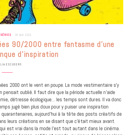
 SÉRIES
26 MAI 2022
nées 90/2000 entre fantasme d’une
nque d’inspiration
ULIA ESCUDERO
nées 2000 ont le vent en poupe. La mode vestimentaire s’y
pensait oublié. Il faut dire que la période actuelle n’aide
démie, détresse écologique… les temps sont dures. Il va donc
mps jugé bien plus doux pour y puiser une inspiration
quarantenaires, aujourd’hui à la tête des posts créatifs de
BONS PLANS
ans leurs créations en se disant que c’était mieux avant.
Les Eclatantes : une soirée entre
qui est vrai dans la mode l’est tout autant dans le cinéma.
concerts, expos, kart, aéroplume…