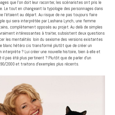
7 JUIN 2026
es que l’on doit leur raconter, les scénaristes ont pris le
que. Le tout en changeant la typologie des personnages dans
l ne l’étaient au départ. Au risque de ne pas toujours faire
ple qui sera interprétée par Lashana Lynch, une femme
certains, complètement opposés au projet. Au delà de simples
vraiment intéressantes à traiter, subsistent deux questions
cer les mentalités loin du sexisme des versions existantes
e blanc hétéro cis transformé plutôt que de créer un
nterprète ? Lui créer une nouvelle histoire, bien à elle et
-il pas été plus pertinent ? Plutôt que de parler d’un
90/2000 et traitons d’exemples plus récents.
LIFESTYLE
Gainsbourg, toute une vie :
documentaire plus Ginsburg que
Gainsbarre à ne pas manquer sur
France 3
18 FÉVRIER 2021