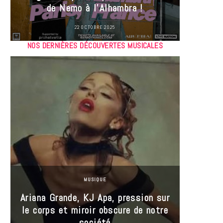
de Nemo à l’Alhambra !
22 OCTOBRE 2025
NOS DERNIÈRES DÉCOUVERTES MUSICALES
MUSIQUE
Ariana Grande, KJ Apa, pression sur
le corps et miroir obscure de notre
Les
société
réin