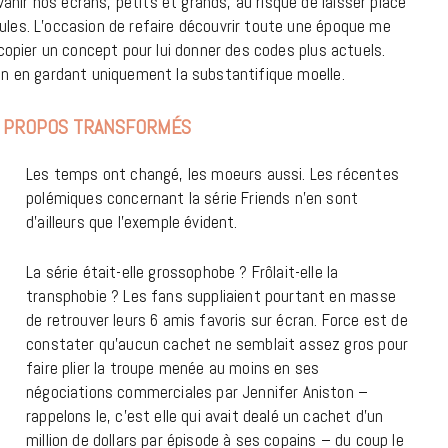
hir nos écrans, petits et grands, au risque de laisser place
à la Cité des Sciences
oules. L’occasion de refaire découvrir toute une époque me
e copier un concept pour lui donner des codes plus actuels.
14 DÉCEMBRE 2022
 en en gardant uniquement la substantifique moelle.
X PROPOS TRANSFORMÉS
Les temps ont changé, les moeurs aussi. Les récentes
polémiques concernant la série Friends n’en sont
d’ailleurs que l’exemple évident.
La série était-elle grossophobe ? Frôlait-elle la
transphobie ? Les fans suppliaient pourtant en masse
de retrouver leurs 6 amis favoris sur écran. Force est de
constater qu’aucun cachet ne semblait assez gros pour
faire plier la troupe menée au moins en ses
MUSIQUE
négociations commerciales par Jennifer Aniston –
rappelons le, c’est elle qui avait dealé un cachet d’un
Cage The Elephant, l’ivoire du rock
million de dollars par épisode à ses copains – du coup le
dévoile « Beaches In Tennessee »