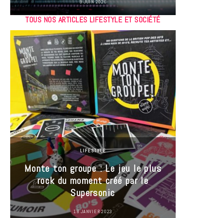
9 JUIN 2026
TOUS NOS ARTICLES LIFESTYLE ET SOCIÉTÉ
LIFESTYLE
Monte ton groupe : Le jeu le plus
35 Mi
rock du moment créé par le
« J’es
Supersonic
ma t
18 JANVIER 2023