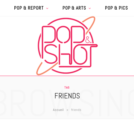
POP & REPORT
POP & ARTS
POP & PICS
BROWSIN
TAG
FRIENDS
»
Accueil
friends