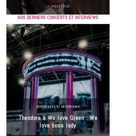
14 JUILLET 2026
NOS DERNIERS CONCERTS ET INTERVIEWS
REPORTAGES ET INTERVIEWS
Theodora à We love Green : We
Hayle
love boss lady
Gree