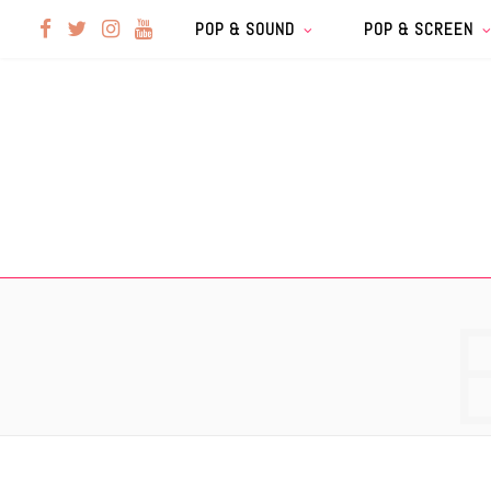
F
T
I
Y
POP & SOUND
POP & SCREEN
a
w
n
o
c
i
s
u
e
t
t
T
b
t
a
u
o
e
g
b
o
r
r
e
k
a