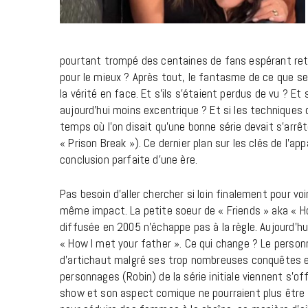
pourtant trompé des centaines de fans espérant retr
pour le mieux ? Après tout, le fantasme de ce que ser
la vérité en face. Et s’ils s’étaient perdus de vu ? Et 
aujourd’hui moins excentrique ? Et si les techniques d
temps où l’on disait qu’une bonne série devait s’arrê
« Prison Break »). Ce dernier plan sur les clés de l’ap
conclusion parfaite d’une ère.
Pas besoin d’aller chercher si loin finalement pour vo
même impact. La petite soeur de « Friends » aka « H
diffusée en 2005 n’échappe pas à la règle. Aujourd’hu
« How I met your father ». Ce qui change ? Le person
d’artichaut malgré ses trop nombreuses conquêtes est
personnages (Robin) de la série initiale viennent s’of
show et son aspect comique ne pourraient plus être d