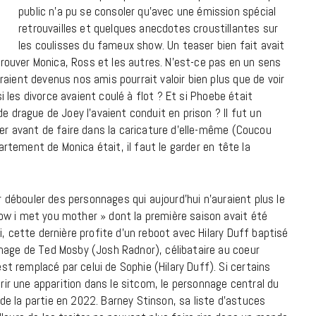
public n’a pu se consoler qu’avec une émission spécial
retrouvailles et quelques anecdotes croustillantes sur
18 JUILLET 2026
les coulisses du fameux show. Un teaser bien fait avait
ouver Monica, Ross et les autres. N’est-ce pas en un sens
aient devenus nos amis pourrait valoir bien plus que de voir
si les divorce avaient coulé à flot ? Et si Phoebe était
e drague de Joey l’avaient conduit en prison ? Il fut un
ter avant de faire dans la caricature d’elle-même (Coucou
partement de Monica était, il faut le garder en tête la
ir débouler des personnages qui aujourd’hui n’auraient plus le
ow i met you mother » dont la première saison avait été
i, cette dernière profite d’un reboot avec Hilary Duff baptisé
nage de Ted Mosby (Josh Radnor), célibataire au coeur
CINÉMA ET SÉRIES
 remplacé par celui de Sophie (Hilary Duff). Si certains
frir une apparition dans le sitcom, le personnage central du
Disclosure Day : le retour en grâce
e la partie en 2022. Barney Stinson, sa liste d’astuces
de Steven Spielberg