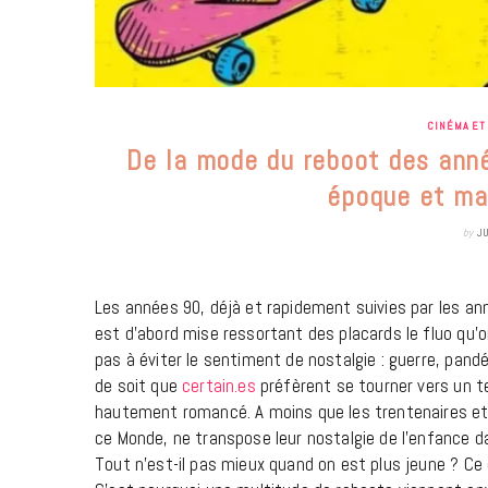
CINÉMA ET
De la mode du reboot des an
époque et ma
by
J
Les années 90, déjà et rapidement suivies par les an
est d’abord mise ressortant des placards le fluo qu’on 
pas à éviter le sentiment de nostalgie : guerre, pan
de soit que
certain.es
préfèrent se tourner vers un te
hautement romancé. A moins que les trentenaires et 
ce Monde, ne transpose leur nostalgie de l’enfance d
Tout n’est-il pas mieux quand on est plus jeune ? Ce 