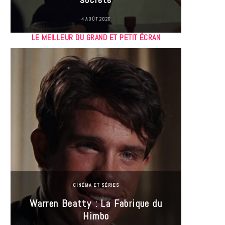
4 AOÛT 2026
LE MEILLEUR DU GRAND ET PETIT ÉCRAN
CINÉMA ET SÉRIES
Incel
Warren Beatty : La Fabrique du
genre i
Himbo