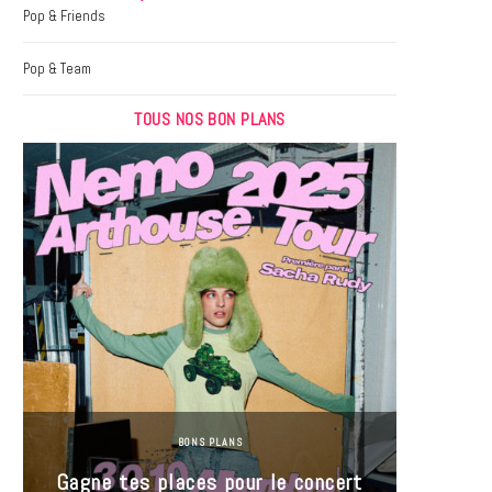
k
a
Pop & Friends
m
Pop & Team
TOUS NOS BON PLANS
BONS PLANS
Jeu-Co
Gagne tes places pour le concert
limit