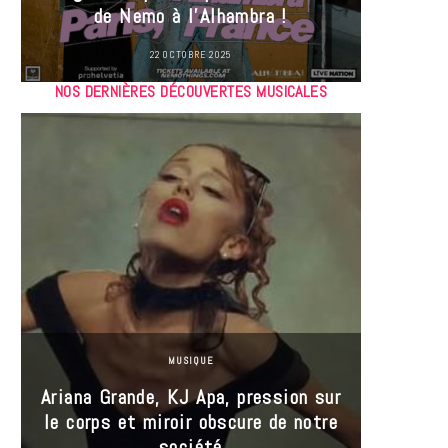
de Nemo à l’Alhambra !
22 OCTOBRE 2025
NOS DERNIÈRES DÉCOUVERTES MUSICALES
MUSIQUE
Ariana Grande, KJ Apa, pression sur
le corps et miroir obscure de notre
Les
société
réin