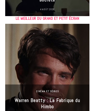
4 AOÛT 2026
LE MEILLEUR DU GRAND ET PETIT ÉCRAN
CINÉMA ET SÉRIES
Incel
Warren Beatty : La Fabrique du
genre i
Himbo