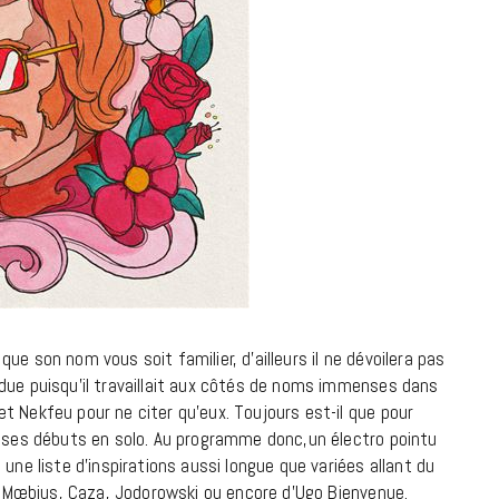
à la Cité des Sciences
14 DÉCEMBRE 2022
e son nom vous soit familier, d’ailleurs il ne dévoilera pas
due puisqu’il travaillait aux côtés de noms immenses dans
t Nekfeu pour ne citer qu’eux. Toujours est-il que pour
MUSIQUE
e ses débuts en solo. Au programme donc,un électro pointu
une liste d’inspirations aussi longue que variées allant du
Cage The Elephant, l’ivoire du rock
de Mœbius, Caza, Jodorowski ou encore d’Ugo Bienvenue.
dévoile « Beaches In Tennessee »