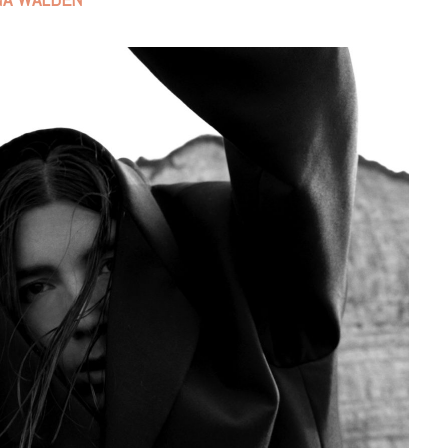
7 JUIN 2026
LIFESTYLE
Gainsbourg, toute une vie :
documentaire plus Ginsburg que
Gainsbarre à ne pas manquer sur
France 3
18 FÉVRIER 2021