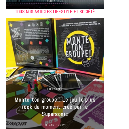
9 JUIN 2026
TOUS NOS ARTICLES LIFESTYLE ET SOCIÉTÉ
LIFESTYLE
Monte ton groupe : Le jeu le plus
35 Mi
rock du moment créé par le
« J’es
Supersonic
ma t
18 JANVIER 2023