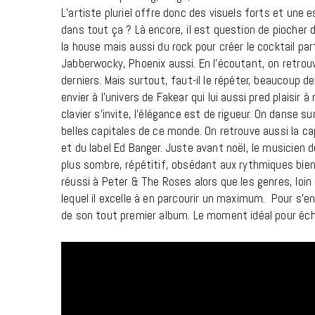
L’artiste pluriel offre donc des visuels forts et une 
dans tout ça ? Là encore, il est question de piocher da
la house mais aussi du rock pour créer le cocktail par
Jabberwocky, Phoenix aussi. En l’écoutant, on retrouv
derniers. Mais surtout, faut-il le répéter, beaucoup de
envier à l’univers de Fakear qui lui aussi pred plaisir
clavier s’invite, l’élégance est de rigueur. On danse
belles capitales de ce monde. On retrouve aussi la ca
et du label Ed Banger. Juste avant noël, le musicien d
plus sombre, répétitif, obsédant aux rythmiques bien
réussi à Peter & The Roses alors que les genres, loin
lequel il excelle à en parcourir un maximum. Pour s’en
de son tout premier album. Le moment idéal pour écha