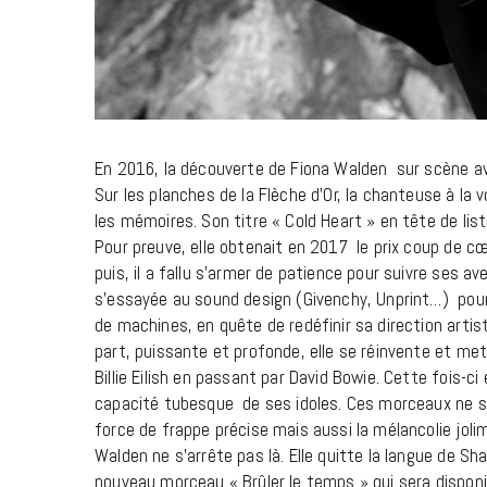
En 2016, la découverte de Fiona Walden sur scène av
Sur les planches de la Flèche d’Or, la chanteuse à la 
les mémoires. Son titre « Cold Heart » en tête de lis
Pour preuve, elle obtenait en 2017 le prix coup de 
puis, il a fallu s’armer de patience pour suivre ses a
s’essayée au sound design (Givenchy, Unprint…) pour
de machines, en quête de redéfinir sa direction artist
part, puissante et profonde, elle se réinvente et me
Billie Eilish en passant par David Bowie. Cette fois-c
capacité tubesque de ses idoles. Ces morceaux ne so
force de frappe précise mais aussi la mélancolie joli
Walden ne s’arrête pas là. Elle quitte la langue de Sh
nouveau morceau « Brûler le temps » qui sera disponi