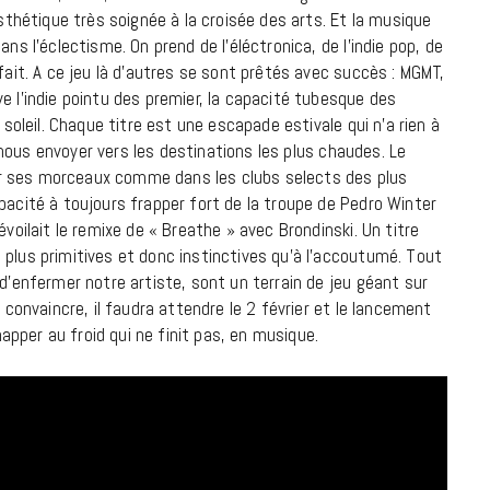
esthétique très soignée à la croisée des arts. Et la musique
18 JUILLET 2026
ns l’éclectisme. On prend de l’éléctronica, de l’indie pop, de
fait. A ce jeu là d’autres se sont prêtés avec succès : MGMT,
e l’indie pointu des premier, la capacité tubesque des
 soleil. Chaque titre est une escapade estivale qui n’a rien à
 à nous envoyer vers les destinations les plus chaudes. Le
 sur ses morceaux comme dans les clubs selects des plus
pacité à toujours frapper fort de la troupe de Pedro Winter
évoilait le remixe de « Breathe » avec Brondinski. Un titre
 plus primitives et donc instinctives qu’à l’accoutumé. Tout
 d’enfermer notre artiste, sont un terrain de jeu géant sur
 convaincre, il faudra attendre le 2 février et le lancement
pper au froid qui ne finit pas, en musique.
CINÉMA ET SÉRIES
Disclosure Day : le retour en grâce
de Steven Spielberg