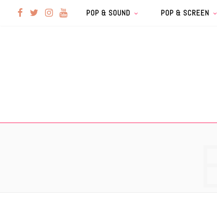
F
T
I
Y
POP & SOUND
POP & SCREEN
a
w
n
o
c
i
s
u
e
t
t
T
b
t
a
u
o
e
g
b
o
r
r
e
k
a