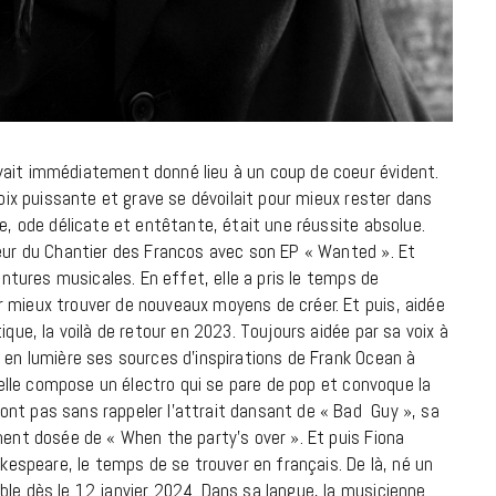
ait immédiatement donné lieu à un coup de coeur évident.
voix puissante et grave se dévoilait pour mieux rester dans
te, ode délicate et entêtante, était une réussite absolue.
cœur du Chantier des Francos avec son EP « Wanted ». Et
ventures musicales. En effet, elle a pris le temps de
 mieux trouver de nouveaux moyens de créer. Et puis, aidée
ique, la voilà de retour en 2023. Toujours aidée par sa voix à
t en lumière ses sources d’inspirations de Frank Ocean à
i elle compose un électro qui se pare de pop et convoque la
nt pas sans rappeler l’attrait dansant de « Bad Guy », sa
ment dosée de « When the party’s over ». Et puis Fiona
akespeare, le temps de se trouver en français. De là, né un
ble dès le 12 janvier 2024. Dans sa langue, la musicienne