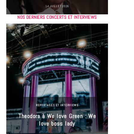
14 JUILLET 2026
NOS DERNIERS CONCERTS ET INTERVIEWS
REPORTAGES ET INTERVIEWS
Theodora à We love Green : We
Hayle
love boss lady
Gree