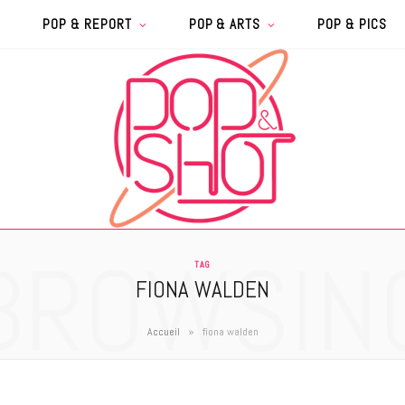
POP & REPORT
POP & ARTS
POP & PICS
BROWSIN
TAG
FIONA WALDEN
»
Accueil
fiona walden