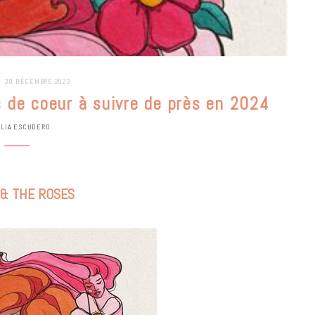
30 DÉCEMBRE 2023
s de coeur à suivre de près en 2024
ULIA ESCUDERO
& THE ROSES
BONS PLANS
Les Eclatantes : une soirée entre
concerts, expos, kart, aéroplume…