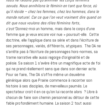
nous ne faisons pas qu’annihiler les corps féminins
sexués. Nous annihilons le féminin en tant que force, où
qu’il réside – chez les femmes, chez les hommes, dans le
monde naturel. Car ce que l’on veut vraiment dire quand on
dit que nous voulons des rôles féminins forts,
c’est
‘Donnez-moi un homme, mais dans le corps d’une
femme que je veux encore voir nue » poursuit-elle. Cette
doctrine, elle l’applique dans sa série et dans l’écriture de
ses personnages, variés, différents, atypiques. The OA ne
s’arrête pas à l’écriture de personnages hors-normes, sa
trame narrative elle aussi regorge d’originalité et de
poésie. Sa saison 1 s’avère être un magnifique acte de foi
qui ne prend réellement sens que dans son dernier acte.
Pour se faire, The OA s’offre même un deuxième
générique alors que Prairie commence à raconter son
histoire à ses disciples, de merveilleux paumés. Le
spectateur croit-il en ce qu’on lui raconte alors ? Libre à
chacun de faire son chemin personnel au détour de cette
fable profondément humaine. La saison 2 tout aussi