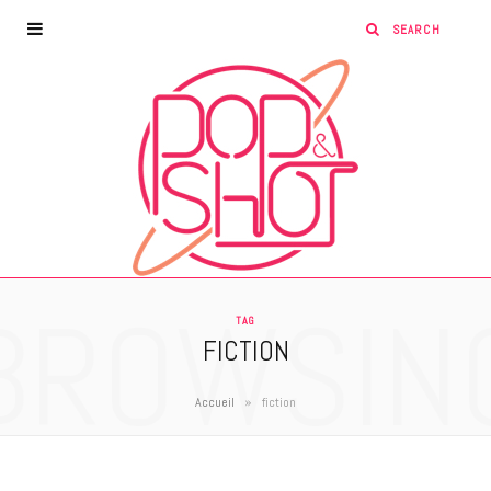
BROWSIN
TAG
FICTION
»
Accueil
fiction