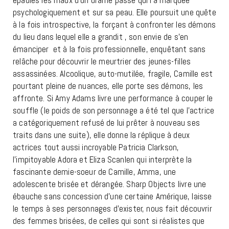
épaules les maux d’un drame passé qui l’a marquée
psychologiquement et sur sa peau. Elle poursuit une quête
à la fois introspective, la forçant à confronter les démons
du lieu dans lequel elle a grandit , son envie de s’en
émanciper et à la fois professionnelle, enquêtant sans
relâche pour découvrir le meurtrier des jeunes-filles
assassinées. Alcoolique, auto-mutilée, fragile, Camille est
pourtant pleine de nuances, elle porte ses démons, les
affronte. Si Amy Adams livre une performance à couper le
souffle (le poids de son personnage a été tel que l’actrice
a catégoriquement refusé de lui prêter à nouveau ses
traits dans une suite), elle donne la réplique à deux
actrices tout aussi incroyable Patricia Clarkson,
l’impitoyable Adora et Eliza Scanlen qui interprète la
fascinante demie-soeur de Camille, Amma, une
adolescente brisée et dérangée. Sharp Objects livre une
ébauche sans concession d’une certaine Amérique, laisse
le temps à ses personnages d’exister, nous fait découvrir
des femmes brisées, de celles qui sont si réalistes que