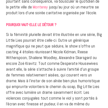
pourtant sans conséquence, va bousculer le quotidien de
la petite ville de
Monterey
jusqu’au jour où un meurtre se
produit lors d’une soirée caritative organisée par l’école.
POURQUOI VAUT-ELLE LE DÉTOUR ?
Si la féminité plurielle devait être illustrée en une série, Big
Little Lies pourrait être celle-ci. Outre un générique
magnifique qui ne peut que séduire, le show s’offre un
casting 4 étoiles réunissant Nicole Kidman, Reese
Witherspoon, Shailene Woodley, Alexandre Skarsgard ou
encore Zoë Kravitz. Tout comme Desperate Housewives
avant elle, la série s’attache à suivre l’amitié d’un groupe
de femmes relativement aisées, qui courent vers un
drame. Mais à l’instar de son aînée bien plus humoristique
qui emprunte volontiers le chemin du soap, Big Little Lies
offre avec lumière un drame savamment écrit. Les
violences conjugales tout comme le viol y sont portés à
l’écran avec finesse et pudeur, il en va de même du