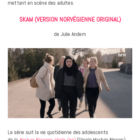
mettant en scène des adultes.
SKAM (VERSION NORVÉGIENNE ORIGINAL)
de Julie Andem
La série suit la vie quotidienne des adolescents
de la
Hartvig Nissens skole
(no)
(l’école Hartvig Nissen)