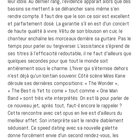
leur idole. Au dernier rang, l’évidence apparait alors que des
bassins se mettent à se déhancher sans même s’en
rendre compte. Il faut dire que le son ce soir est excellent
et parfaitement dosé. La garantie s’il en est d’un concert
de haute qualité à vivre. Vêtu de son blouson en cuir, le
chanteur enchaîne les morceaux derrière sa guitare. Pas le
temps pour parler ou tergiverser. L’assistance s’éprend de
ses titres à l’efficacité redoutable, il ne faut d’ailleurs que
quelques secondes pour que tout le monde soit
entièrement sous le charme. L’hiver qui s’éternise dehors
n’est déjà qu’un lointain souvenir. Côté scène Miles Kane
déroule ses dernières compositions: « The Wonder »,
« The Best is Yet to come » tout comme « One Man
Band » sont très vite interprétés. On est là pour parler de
ce nouveau jet, après tout, faut-il encore le rappeler ?
Cette rencontre avec cet opus en live est d’ailleurs du
meilleur effet. Son interprète sait le rendre diablement
séduisant. Ce speed dating avec sa nouvelle galette
donne forcément envie d’un second rendez-vous, les