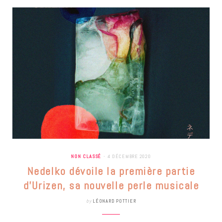
NON CLASSÉ
4 DÉCEMBRE 2020
Nedelko dévoile la première partie
d’Urizen, sa nouvelle perle musicale
by
LÉONARD POTTIER