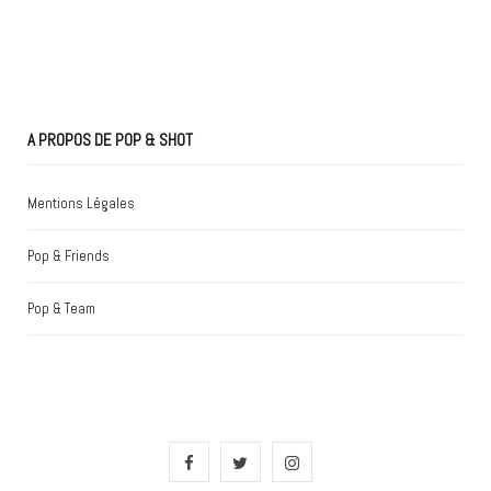
A PROPOS DE POP & SHOT
Mentions Légales
Pop & Friends
Pop & Team
F
T
I