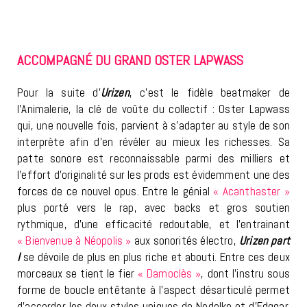
ACCOMPAGNÉ DU GRAND OSTER LAPWASS
Pour la suite d’
Urizen
, c’est le fidèle beatmaker de
l’Animalerie, la clé de voûte du collectif : Oster Lapwass
qui, une nouvelle fois, parvient à s’adapter au style de son
interprète afin d’en révéler au mieux les richesses. Sa
patte sonore est reconnaissable parmi des milliers et
l’effort d’originalité sur les prods est évidemment une des
forces de ce nouvel opus. Entre le génial
« Acanthaster »
plus porté vers le rap, avec backs et gros soutien
rythmique, d’une efficacité redoutable, et l’entrainant
« Bienvenue à Néopolis »
aux sonorités électro,
Urizen part
I
se dévoile de plus en plus riche et abouti. Entre ces deux
morceaux se tient le fier
« Damoclès »
, dont l’instru sous
forme de boucle entêtante à l’aspect désarticulé permet
d’accorder les deux styles uniques de Nedelko et d’Edggar,