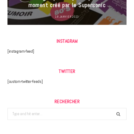
moment créé par le Supersonic
18 JANVIER 2023
INSTAGRAM
[instagram-feed]
TWITTER
[custom-twitter-feeds]
RECHERCHER
Search
for: