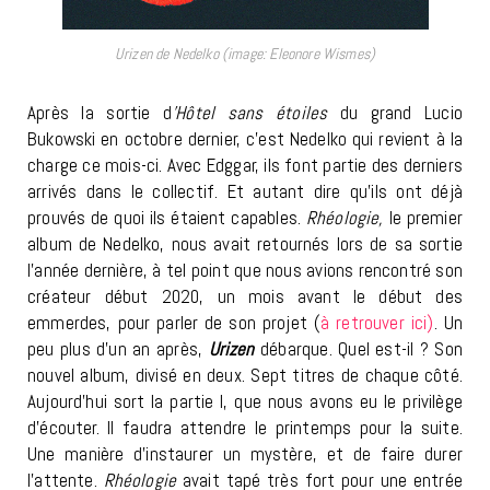
Urizen de Nedelko (image: Eleonore Wismes)
Après la sortie d
’Hôtel sans étoiles
du grand Lucio
Bukowski en octobre dernier, c’est Nedelko qui revient à la
charge ce mois-ci. Avec Edggar, ils font partie des derniers
arrivés dans le collectif. Et autant dire qu’ils ont déjà
prouvés de quoi ils étaient capables.
Rhéologie,
le premier
album de Nedelko, nous avait retournés lors de sa sortie
l’année dernière, à tel point que nous avions rencontré son
créateur début 2020, un mois avant le début des
emmerdes, pour parler de son projet (
à retrouver ici)
.
Un
peu plus d’un an après,
Urizen
débarque. Quel est-il ? Son
nouvel album, divisé en deux. Sept titres de chaque côté.
Aujourd’hui sort la partie I, que nous avons eu le privilège
d’écouter. Il faudra attendre le printemps pour la suite.
Une manière d’instaurer un mystère, et de faire durer
l’attente.
Rhéologie
avait tapé très fort pour une entrée