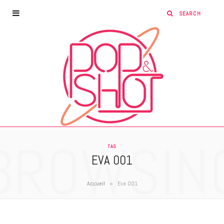
BROWSIN
TAG
EVA 001
»
Accueil
Eva 001