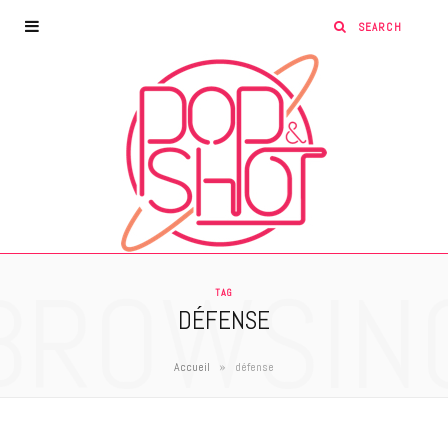
BROWSIN
TAG
DÉFENSE
»
Accueil
défense