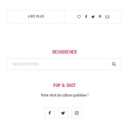
LIRE PLUS
RECHERCHER
Search
for:
POP & SHOT
Votre shot de culture quotidien !
F
T
I
a
w
n