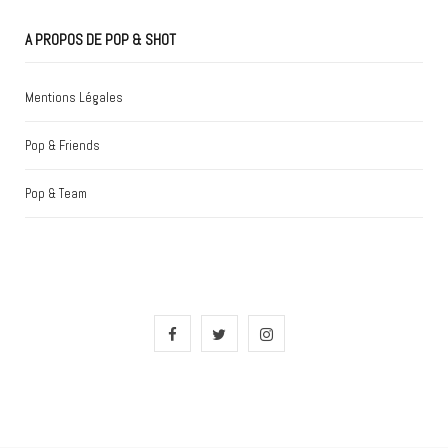
A PROPOS DE POP & SHOT
Mentions Légales
Pop & Friends
Pop & Team
F
T
I
a
w
n
c
i
s
e
t
t