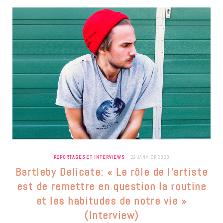
REPORTAGES ET INTERVIEWS
22 JANVIER 2020
Bartleby Delicate: « Le rôle de l’artiste
est de remettre en question la routine
et les habitudes de notre vie »
(Interview)