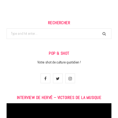
RECHERCHER
Search
for:
POP & SHOT
Votre shot de culture quotidien !
F
T
I
a
w
n
INTERVIEW DE HERVÉ – VICTOIRES DE LA MUSIQUE
c
i
s
Lecteur
e
t
t
vidéo
b
t
a