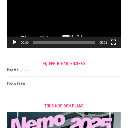
o
e
g
o
r
r
k
a
m
00:00
05:01
EQUIPE & PARTENAIRES
Pop & Friends
Pop & Team
TOUS NOS BON PLANS