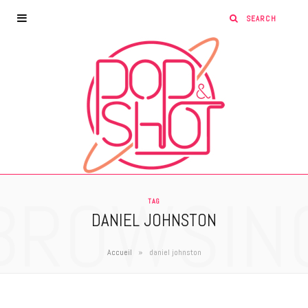
BROWSIN
TAG
DANIEL JOHNSTON
»
Accueil
daniel johnston