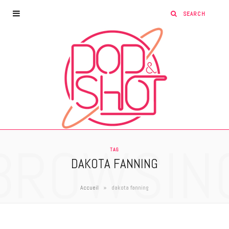
BROWSIN
TAG
DAKOTA FANNING
»
Accueil
dakota fanning