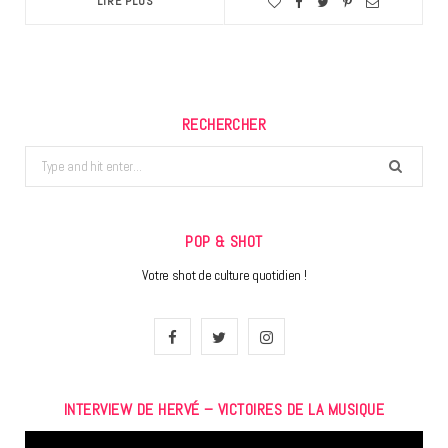
LIRE PLUS
RECHERCHER
Search
for:
POP & SHOT
Votre shot de culture quotidien !
F
T
I
a
w
n
INTERVIEW DE HERVÉ – VICTOIRES DE LA MUSIQUE
c
i
s
Lecteur
e
t
t