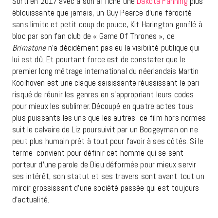
Sorti en 2017 avec à son affiche une
Dakota Fanning
plus
éblouissante que jamais, un Guy Pearce d’une férocité
sans limite et petit coup de pouce, Kit Harington gonflé à
bloc par son fan club de « Game Of Thrones », ce
Brimstone
n’a décidément pas eu la visibilité publique qui
lui est dû. Et pourtant force est de constater que le
premier long métrage international du néerlandais Martin
Koolhoven est une claque saisissante réussissant le pari
risqué de réunir les genres en s’appropriant leurs codes
pour mieux les sublimer. Découpé en quatre actes tous
plus puissants les uns que les autres, ce film hors normes
suit le calvaire de Liz poursuivit par un Boogeyman on ne
peut plus humain prêt à tout pour l’avoir à ses côtés. Si le
terme convient pour définir cet homme qui se sent
porteur d’une parole de Dieu déformée pour mieux servir
ses intérêt, son statut et ses travers sont avant tout un
miroir grossissant d’une société passée qui est toujours
d’actualité.