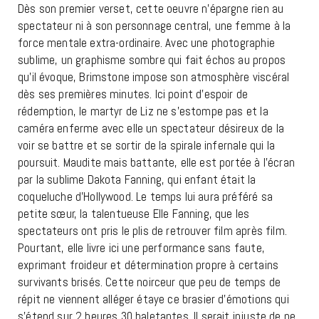
Dès son premier verset, cette oeuvre n’épargne rien au
spectateur ni à son personnage central, une femme à la
force mentale extra-ordinaire. Avec une photographie
sublime, un graphisme sombre qui fait échos au propos
qu’il évoque, Brimstone impose son atmosphère viscéral
dès ses premières minutes. Ici point d’espoir de
rédemption, le martyr de Liz ne s’estompe pas et la
caméra enferme avec elle un spectateur désireux de la
voir se battre et se sortir de la spirale infernale qui la
poursuit. Maudite mais battante, elle est portée à l’écran
par la sublime Dakota Fanning, qui enfant était la
coqueluche d’Hollywood. Le temps lui aura préféré sa
petite sœur, la talentueuse Elle Fanning, que les
spectateurs ont pris le plis de retrouver film après film.
Pourtant, elle livre ici une performance sans faute,
exprimant froideur et détermination propre à certains
survivants brisés. Cette noirceur que peu de temps de
répit ne viennent alléger étaye ce brasier d’émotions qui
s’étend sur 2 heures 30 haletantes. Il serait injuste de ne