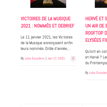
VICTOIRES DE LA MUSIQUE
HERVÉ ET S
2021 : NOMMÉS ET DEBRIEF
UN AIR DE
ROOFTOP D
Le 11 janvier 2021, les Victoires
ELYSÉES FI
de la Musique annonçaient enfin
leurs nommés. Drôle d’année,…
Qu’ont en co
et Hervé ? Le
By
Julia Escudero
|
Jan 17, 2021
0
du Printemp
By
Julia Escude