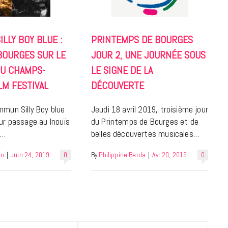
7 JUIN 2026
ILLY BOY BLUE :
PRINTEMPS DE BOURGES
 BOURGES SUR LE
JOUR 2, UNE JOURNÉE SOUS
U CHAMPS-
LE SIGNE DE LA
LM FESTIVAL
DÉCOUVERTE
mmun Silly Boy blue
Jeudi 18 avril 2019, troisième jour
ur passage au Inouïs
du Printemps de Bourges et de
s…
belles découvertes musicales…
LIFESTYLE
ro
|
Juin 24, 2019
0
By
Philippine Berda
|
Avr 20, 2019
0
Gainsbourg, toute une vie :
documentaire plus Ginsburg que
Gainsbarre à ne pas manquer sur
France 3
18 FÉVRIER 2021