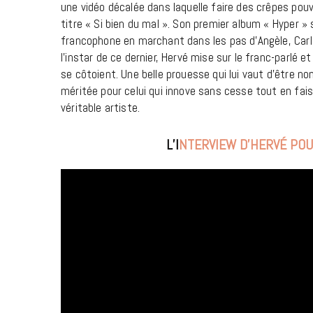
une vidéo décalée dans laquelle faire des crêpes pouv
titre « Si bien du mal ». Son premier album « Hyper » 
francophone en marchant dans les pas d’Angèle, Carla 
l’instar de ce dernier, Hervé mise sur le franc-parlé
se côtoient. Une belle prouesse qui lui vaut d’être n
méritée pour celui qui innove sans cesse tout en fai
véritable artiste.
L’I
NTERVIEW D’HERVÉ POU