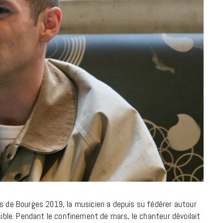
à la Cité des Sciences
14 DÉCEMBRE 2022
MUSIQUE
ps de Bourges 2019, la musicien a depuis su fédérer autour
Cage The Elephant, l’ivoire du rock
nsible. Pendant le confinement de mars, le chanteur dévoilait
dévoile « Beaches In Tennessee »