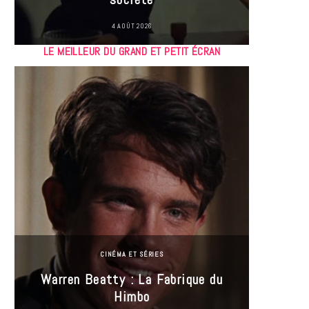
4 AOÛT 2026
LE MEILLEUR DU GRAND ET PETIT ÉCRAN
CINÉMA ET SÉRIES
Incel
Warren Beatty : La Fabrique du
genre i
Himbo