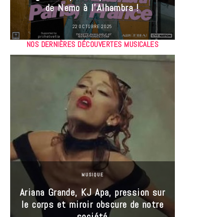
de Nemo à l’Alhambra !
22 OCTOBRE 2025
NOS DERNIÈRES DÉCOUVERTES MUSICALES
MUSIQUE
Ariana Grande, KJ Apa, pression sur
le corps et miroir obscure de notre
Les
société
réin