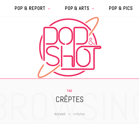
POP & REPORT
POP & ARTS
POP & PICS
BROWSIN
TAG
CRÊPTES
»
Accueil
crêptes