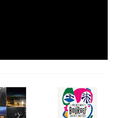
9 JUIN 2026
REPORTAGES ET INTERVIEWS
We Love Green se met au vert sur
la Montagne de Gorillaz