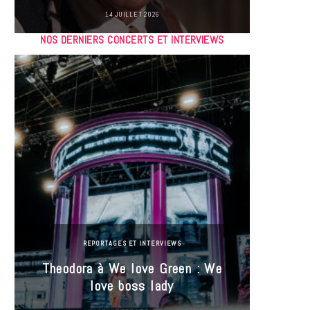
14 JUILLET 2026
NOS DERNIERS CONCERTS ET INTERVIEWS
REPORTAGES ET INTERVIEWS
Theodora à We love Green : We
Hayle
love boss lady
Gree