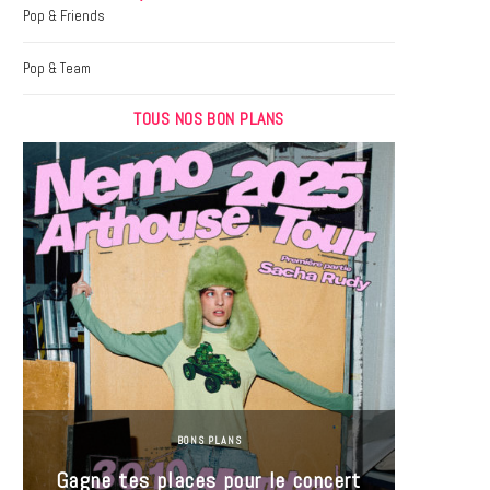
k
a
Pop & Friends
m
Pop & Team
TOUS NOS BON PLANS
BONS PLANS
Jeu-Co
Gagne tes places pour le concert
limit