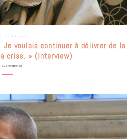
E
7 FÉVRIER 2021
 Je voulais continuer à délivrer de la
a crise. » (Interview)
ULIA ESCUDERO
BONS PLANS
Les Eclatantes : une soirée entre
concerts, expos, kart, aéroplume…