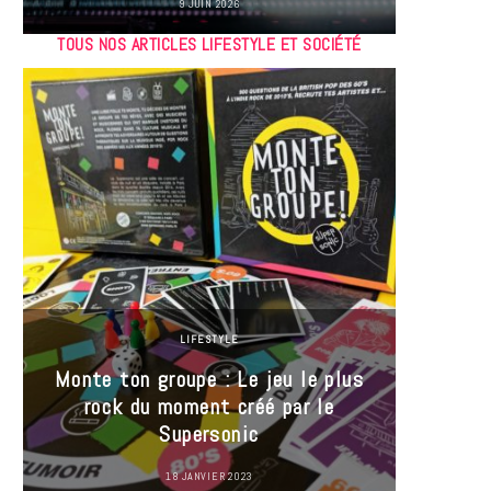
9 JUIN 2026
TOUS NOS ARTICLES LIFESTYLE ET SOCIÉTÉ
LIFESTYLE
Monte ton groupe : Le jeu le plus
35 Mi
rock du moment créé par le
« J’es
Supersonic
ma t
18 JANVIER 2023