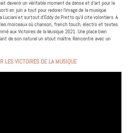
ait devenir un véritable moment de danse et d’art pour le
sorti en juin a tout pour redorer l’image de la musique
18 JUILLET 2026
Luciani et surtout d’Eddy de Pretto qu’il cite volontiers. A
 et les morceaux où chanson, french touch, électro et textes
ommé aux Victoires de la Musique 2021. Une place bien
sant de son naturel un atout maître. Rencontre avec un
R LES VICTOIRES DE LA MUSIQUE
CINÉMA ET SÉRIES
Disclosure Day : le retour en grâce
de Steven Spielberg