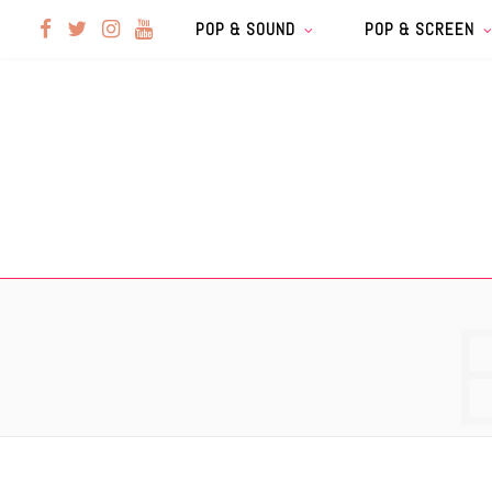
F
T
I
Y
POP & SOUND
POP & SCREEN
a
w
n
o
c
i
s
u
e
t
t
T
b
t
a
u
o
e
g
b
o
r
r
e
k
a