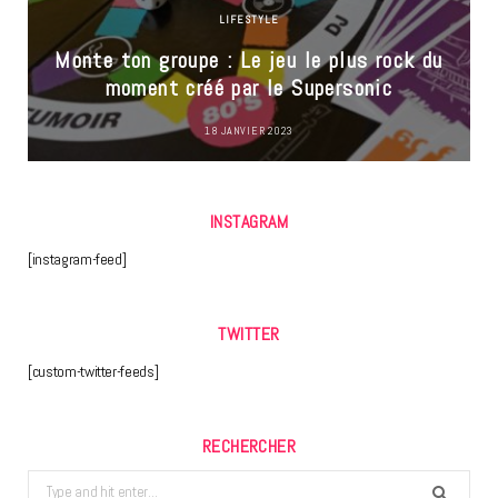
LIFESTYLE
Monte ton groupe : Le jeu le plus rock du
moment créé par le Supersonic
18 JANVIER 2023
INSTAGRAM
[instagram-feed]
TWITTER
[custom-twitter-feeds]
RECHERCHER
Search