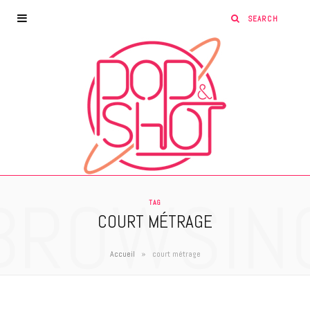
BROWSIN
TAG
COURT MÉTRAGE
»
Accueil
court métrage