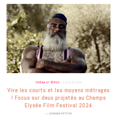
CINÉMA ET SÉRIES
2 JUILLET 2024
Vive les courts et les moyens métrages
! Focus sur deux projetés au Champs
Elysée Film Festival 2024
by
LÉONARD POTTIER