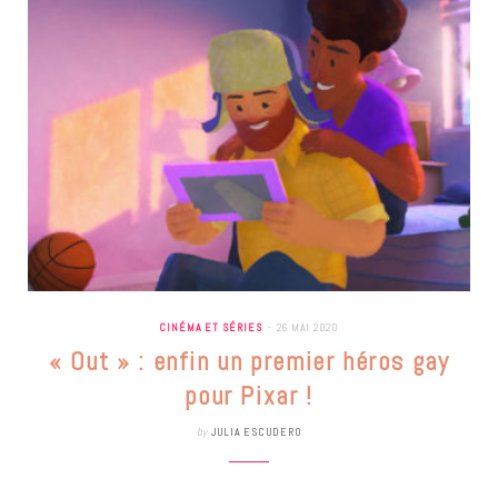
CINÉMA ET SÉRIES
26 MAI 2020
« Out » : enfin un premier héros gay
pour Pixar !
by
JULIA ESCUDERO