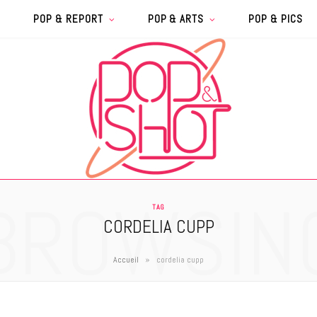
POP & REPORT
POP & ARTS
POP & PICS
BROWSIN
TAG
CORDELIA CUPP
»
Accueil
cordelia cupp