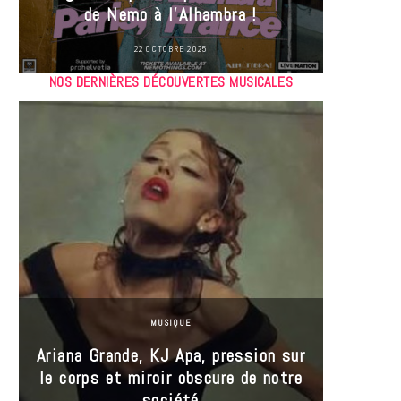
de Nemo à l’Alhambra !
22 OCTOBRE 2025
NOS DERNIÈRES DÉCOUVERTES MUSICALES
MUSIQUE
Ariana Grande, KJ Apa, pression sur
le corps et miroir obscure de notre
Les
société
réin