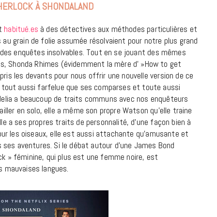
SHERLOCK À SHONDALAND
18 JUILLET 2026
rt
habitué.es
à des détectives aux méthodes particulières et
u grain de folie assumée résolvaient pour notre plus grand
d – des enquêtes insolvables. Tout en se jouant des mêmes
es, Shonda Rhimes (évidemment la mère d' »How to get
ris les devants pour nous offrir une nouvelle version de ce
tout aussi farfelue que ses comparses et toute aussi
ordelia a beaucoup de traits communs avec nos enquêteurs
vailler en solo, elle a même son propre Watson qu’elle traine
lle a ses propres traits de personnalité, d’une façon bien à
 pour les oiseaux, elle est aussi attachante qu’amusante et
 ses aventures. Si le débat autour d’une James Bond
ck » féminine, qui plus est une femme noire, est
es mauvaises langues.
CINÉMA ET SÉRIES
Disclosure Day : le retour en grâce
de Steven Spielberg