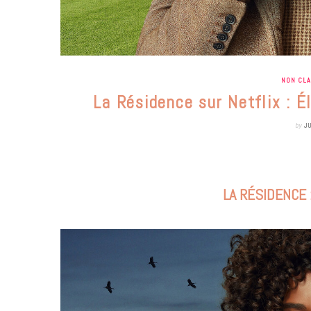
NON CL
La Résidence sur Netflix : É
by
J
LA RÉSIDENCE 