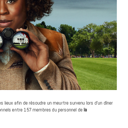
à la Cité des Sciences
14 DÉCEMBRE 2022
es lieux afin de résoudre un meurtre survenu lors d’un dîner
ersonnels entre 157 membres du personnel de
la
MUSIQUE
Cage The Elephant, l’ivoire du rock
dévoile « Beaches In Tennessee »