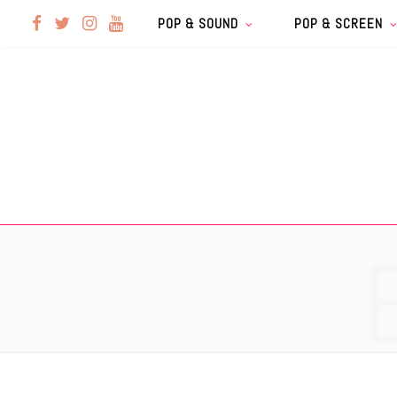
F
T
I
Y
POP & SOUND
POP & SCREEN
a
w
n
o
c
i
s
u
e
t
t
T
b
t
a
u
o
e
g
b
o
r
r
e
k
a