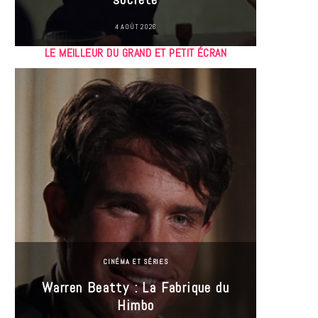
4 AOÛT 2026
LE MEILLEUR DU GRAND ET PETIT ÉCRAN
CINÉMA ET SÉRIES
Incel
Warren Beatty : La Fabrique du
genre i
Himbo