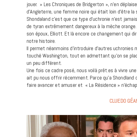
jouer. » Les Chroniques de Bridgerton », n’en déplais
d’Angleterre, une femme noire qui était loin d’être la
Shondaland c’est que ce type d’uchronie n’est jamais l
de tyran extrêmement dangereux à la mèche orange. En
son époux, Elliott. Et là encore ce changement qui dir
notre histoire.
Il permet néanmoins d’introduire d’autres uchronies 
touché Washington, tout en admettant qu’on se plac
un peu différent.
Une fois ce cadre posé, nous voilà prêt.es à vivre une
ait pu nous offrir récemment. Parce qu’a Shondland on
faire avancer et amuser et « La Résidence » n’échappe
CLUEDO GÉAN