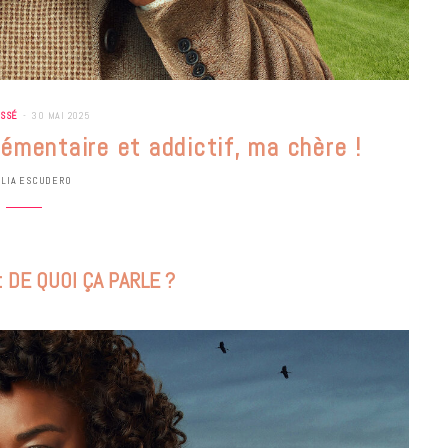
ASSÉ
30 MAI 2025
lémentaire et addictif, ma chère !
ULIA ESCUDERO
: DE QUOI ÇA PARLE ?
BONS PLANS
Les Eclatantes : une soirée entre
concerts, expos, kart, aéroplume…