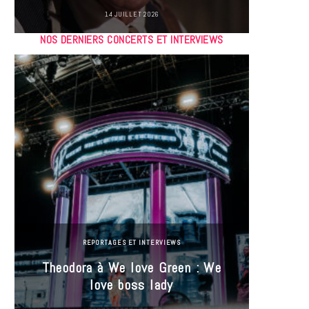
14 JUILLET 2026
NOS DERNIERS CONCERTS ET INTERVIEWS
REPORTAGES ET INTERVIEWS
Theodora à We love Green : We
Hayle
love boss lady
Gree