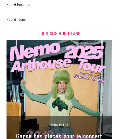
k
a
Pop & Friends
m
Pop & Team
TOUS NOS BON PLANS
BONS PLANS
Jeu-Co
Gagne tes places pour le concert
limit