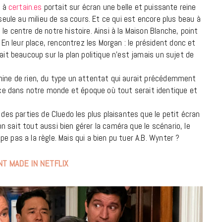
7 JUIN 2026
e à
certain.es
portait sur écran une belle et puissante reine
 seule au milieu de sa cours. Et ce qui est encore plus beau à
e centre de notre histoire. Ainsi à la Maison Blanche, point
 leur place, rencontrez les Morgan : le président donc et
ait beaucoup sur la plan politique n’est jamais un sujet de
mine de rien, du type un attentat qui aurait précédemment
e dans notre monde et époque où tout serait identique et
 des parties de Cluedo les plus plaisantes que le petit écran
 sait tout aussi bien gérer la caméra que le scénario, le
 pas a la règle. Mais qui a bien pu tuer A.B. Wynter ?
LIFESTYLE
Gainsbourg, toute une vie :
T MADE IN NETFLIX
documentaire plus Ginsburg que
Gainsbarre à ne pas manquer sur
France 3
18 FÉVRIER 2021