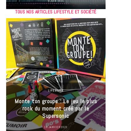
9 JUIN 2026
TOUS NOS ARTICLES LIFESTYLE ET SOCIÉTÉ
LIFESTYLE
Monte ton groupe : Le jeu le plus
35 Mi
rock du moment créé par le
« J’es
Supersonic
ma t
18 JANVIER 2023