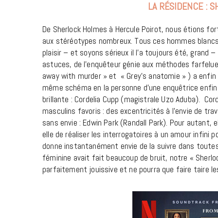
LA RÉSIDENCE : 
De Sherlock Holmes à Hercule Poirot, nous étions fo
aux stéréotypes nombreux. Tous ces hommes blancs a
plaisir – et soyons sérieux il l’a toujours été, gran
astuces, de l’enquêteur génie aux méthodes farfelu
away with murder » et « Grey’s anatomie » ) a enfin p
même schéma en la personne d’une enquêtrice enfin 
brillante : Cordelia Cupp (magistrale Uzo Aduba). C
masculins favoris : des excentricités à l’envie de tra
sans envie : Edwin Park (Randall Park). Pour autant, e
elle de réaliser les interrogatoires à un amour infini
donne instantanément envie de la suivre dans toutes
féminine avait fait beaucoup de bruit, notre « Sherlo
parfaitement jouissive et ne pourra que faire taire l