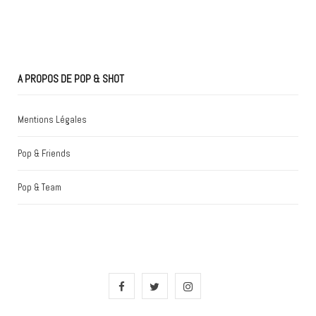
A PROPOS DE POP & SHOT
Mentions Légales
Pop & Friends
Pop & Team
F
T
I
a
w
n