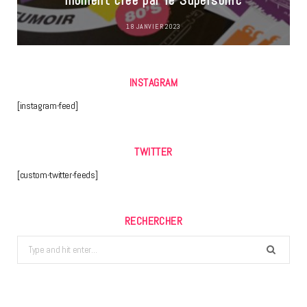
moment créé par le Supersonic
18 JANVIER 2023
INSTAGRAM
[instagram-feed]
TWITTER
[custom-twitter-feeds]
RECHERCHER
Search
for: