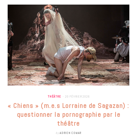
THÉÂTRE
20 FÉVRIER 2026
« Chiens » (m.e.s Lorraine de Sagazan) :
questionner la pornographie par le
théâtre
by
ADRIEN COMAR