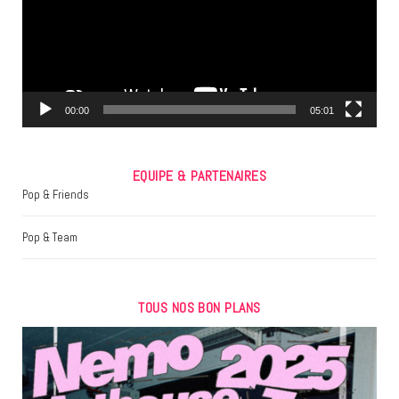
o
e
g
o
r
r
k
a
m
00:00
05:01
EQUIPE & PARTENAIRES
Pop & Friends
Pop & Team
TOUS NOS BON PLANS