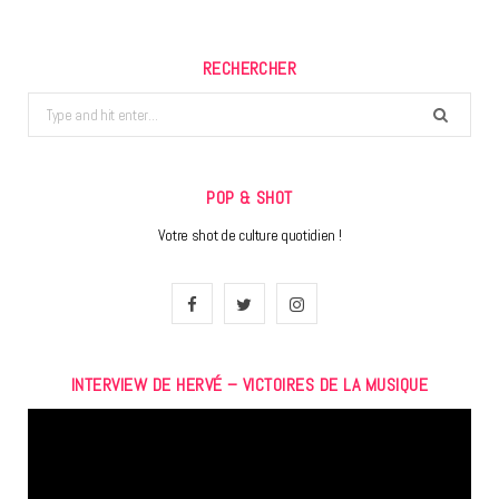
RECHERCHER
Search
for:
POP & SHOT
Votre shot de culture quotidien !
F
T
I
a
w
n
INTERVIEW DE HERVÉ – VICTOIRES DE LA MUSIQUE
c
i
s
Lecteur
e
t
t
vidéo
b
t
a