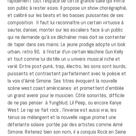
rapidement tout l’espace de cette grande salle qui invite
son public à rester assis. Il propose un show chorégraphié,
et calibré sur les beats et les basses puissantes de ses
composition. Il faut lui reconnaître un certain virtuose à
sauter, danser, monter sur les escaliers face à un public
qui ne demande qu’à se déchaîner mais doit se contenter
de taper dans ses mains. Le jeune prodige adopte un look
urbain, retro 90, à l’instar d’un certain Machine Gun Kelly
et tout comme lui distille un u univers musical riche et
varié. Entre post-punk, trap, électro, les sons sont lourds,
puissants et contrastent parfaitement avec la poésie et
la voix d’Aimé Simone. Ses titres évoquent la nouvelle
scène west coast américaines et promettent d’emblée
un grand avenir pour le musicien. Côté sonorités, difficile
de ne pas penser à Yungblud, Lil Peep, ou encore Kanye
West. Le rap se fait rock , l’inverse est aussi vrai, les
tenus se mélangent et la nouvelle vague promet une
déferlante solaire portée par des artistes comme Aimé
Simone. Retenez bien son nom, il a conquis Rock en Seine