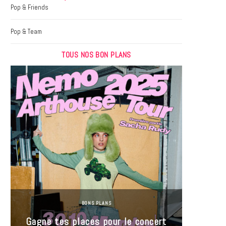
k
a
Pop & Friends
m
Pop & Team
TOUS NOS BON PLANS
BONS PLANS
Jeu-Co
Gagne tes places pour le concert
limit