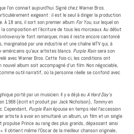
7 JUIN 2026
que l’on connait aujourd’hui. Signé chez
Warner Bros.
ticulièrement exigeant : il est le seul à diriger la production
e. À 18 ans, il sort son premier album
For You
, sur lequel on
, la composition et l’écriture de tous les morceaux. Au début
ontroversy
le font remarquer, mais il reste encore cantonné
, marginalisé par une industrie et une chaîne MTV qui, à
ro-américains qu’aux artistes blancs.
Purple Rain
sera son
elé avec Warner Bros. Cette fois-ci, les conditions ont
on nouvel album soit accompagné d’un film. Non négociable,
 comme outil narratif, où la personne réelle se confond avec
LIFESTYLE
hique porté par un musicien. Il y a déjà eu
A Hard Day’s
Gainsbourg, toute une vie :
en 1968 (écrit et produit par Jack Nicholson),
Tommy
en
documentaire plus Ginsburg que
tc. Cependant,
Purple Rain
épouse en temps réel l’accession
Gainsbarre à ne pas manquer sur
er artiste à avoir en simultané un album, un film et un single
France 3
 propulse Prince au rang des plus grands, dépassant ainsi
 Il obtient même l’Oscar de la meilleur chanson originale,
18 FÉVRIER 2021