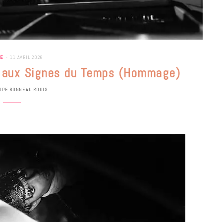
UE
11 AVRIL 2026
ce aux Signes du Temps (Hommage)
OPE BONNEAU ROUIS
BONS PLANS
Les Eclatantes : une soirée entre
concerts, expos, kart, aéroplume…