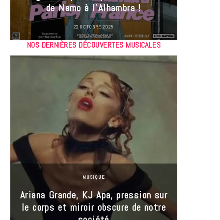
de Nemo à l’Alhambra !
22 OCTOBRE 2025
NOS DERNIÈRES DÉCOUVERTES MUSICALES
MUSIQUE
Ariana Grande, KJ Apa, pression sur
le corps et miroir obscure de notre
Les
société
réin