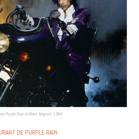
9 JUIN 2026
REPORTAGES ET INTERVIEWS
ns Purple Rain d’Albert Magnoli, 1984
We Love Green se met au vert sur
la Montagne de Gorillaz
URANT DE PURPLE RAIN