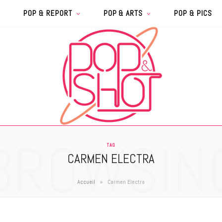
POP & REPORT
POP & ARTS
POP & PICS
BROWSIN
TAG
CARMEN ELECTRA
»
Accueil
Carmen Electra