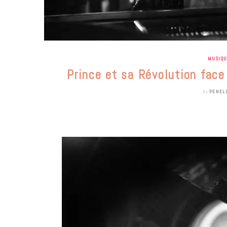
MUSIQ
Prince et sa Révolution fa
by
PENEL