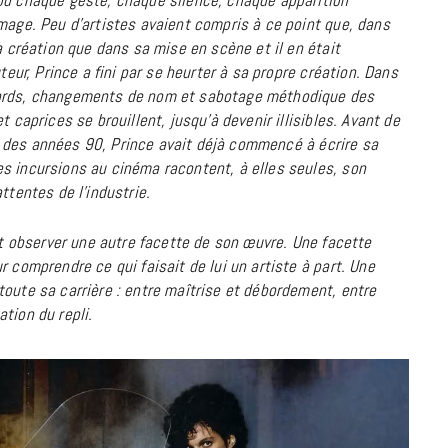
 où chaque geste, chaque silence, chaque apparition
image.
Peu d’artistes avaient compris à ce point que, dans
18 JUILLET 2026
a création que dans sa mise en scène et il en était
teur, Prince a fini par se heurter à sa propre création. Dans
ords
, changements de nom et sabotage méthodique des
 caprices se brouillent, jusqu’à devenir illisibles. Avant de
) des années 90,
Prince
avait déjà commencé à écrire sa
s incursions au cinéma racontent, à elles seules, son
ttentes de l’industrie.
est observer une autre facette de son œuvre. Une facette
r comprendre ce qui faisait de lui un artiste à part. Une
toute sa carrière : entre maîtrise et débordement, entre
tion du repli.
CINÉMA ET SÉRIES
Disclosure Day : le retour en grâce
de Steven Spielberg