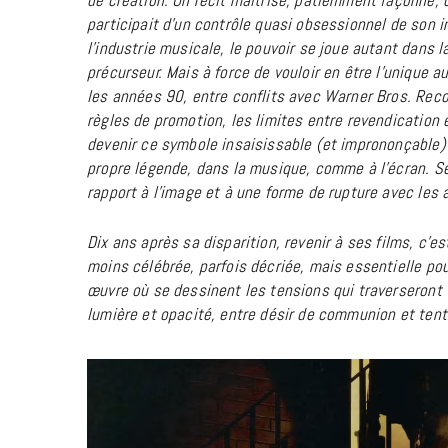
de création. Un récit maîtrisé, patiemment façonné,
participait d’un contrôle quasi obsessionnel de son 
l’industrie musicale, le pouvoir se joue autant dans l
précurseur.
Mais à force de vouloir en être l’unique au
les années 90, entre conflits avec
Warner Bros. Rec
règles de promotion, les limites entre revendication et
devenir ce symbole insaisissable (et imprononçable
propre légende, dans la musique, comme à l’écran. Se
rapport à l’image et à une forme de rupture avec les a
Dix ans après sa disparition, revenir à ses films, c’
moins célébrée, parfois décriée, mais essentielle pou
œuvre où se dessinent les tensions qui traverseront 
lumière et opacité, entre désir de communion et tenta