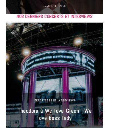
14 JUILLET 2026
NOS DERNIERS CONCERTS ET INTERVIEWS
REPORTAGES ET INTERVIEWS
Theodora à We love Green : We
Hayle
love boss lady
Gree