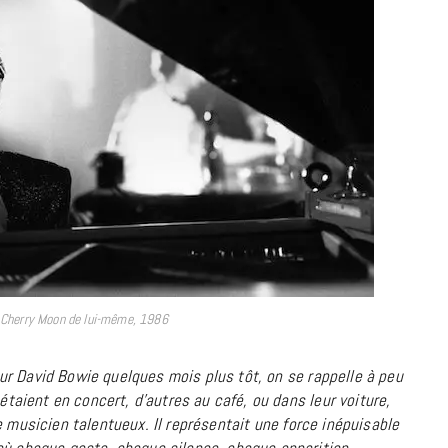
à la Cité des Sciences
14 DÉCEMBRE 2022
 Cherry Moon de lui-même, 1986
our
David Bowie
quelques mois plus tôt, on se rappelle à peu
MUSIQUE
 étaient en concert, d’autres au café, ou dans leur voiture,
Cage The Elephant, l’ivoire du rock
 musicien talentueux. Il représentait une force inépuisable
dévoile « Beaches In Tennessee »