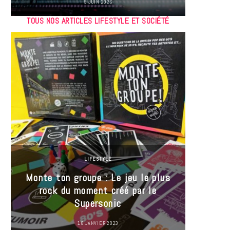
9 JUIN 2026
TOUS NOS ARTICLES LIFESTYLE ET SOCIÉTÉ
LIFESTYLE
Monte ton groupe : Le jeu le plus
35 Mi
rock du moment créé par le
« J’es
Supersonic
ma t
18 JANVIER 2023