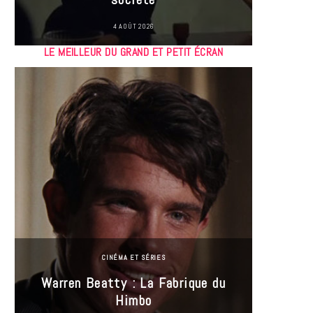
4 AOÛT 2026
LE MEILLEUR DU GRAND ET PETIT ÉCRAN
CINÉMA ET SÉRIES
Incel
Warren Beatty : La Fabrique du
genre i
Himbo