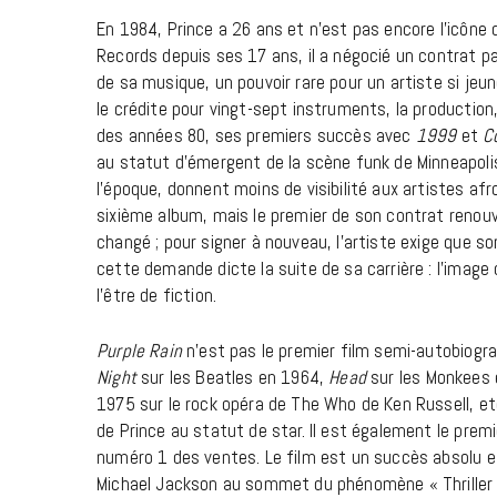
En 1984, Prince a 26 ans et n’est pas encore l’icône 
Records
depuis ses 17 ans, il a négocié un contrat par
de sa musique, un pouvoir rare pour un artiste si jeun
le crédite pour vingt-sept instruments, la production
des années 80, ses premiers succès avec
1999
et
C
au statut d’émergent de la scène funk de Minneapolis
l’époque, donnent moins de visibilité aux artistes af
sixième album, mais le premier de son contrat renouv
changé ; pour signer à nouveau, l’artiste exige que s
cette demande dicte la suite de sa carrière : l’image
l’être de fiction.
Purple Rain
n’est pas le premier film semi-autobiograp
Night
sur les Beatles en 1964,
Head
sur les Monkees 
1975 sur le rock opéra de The Who de Ken Russell, e
de Prince au statut de star. Il est également le premi
numéro 1 des ventes. Le film est un succès absolu et
Michael Jackson au sommet du phénomène « Thriller ».