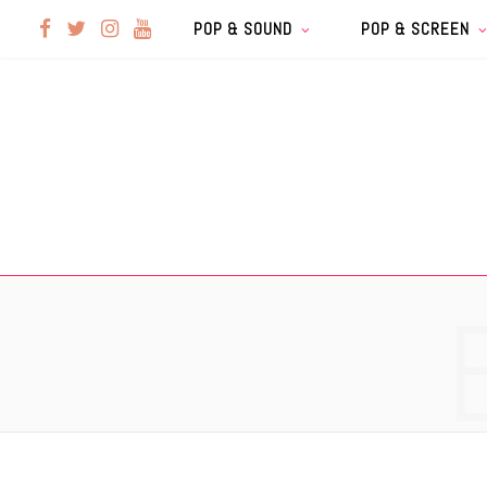
F
T
I
Y
POP & SOUND
POP & SCREEN
a
w
n
o
c
i
s
u
e
t
t
T
b
t
a
u
o
e
g
b
o
r
r
e
k
a